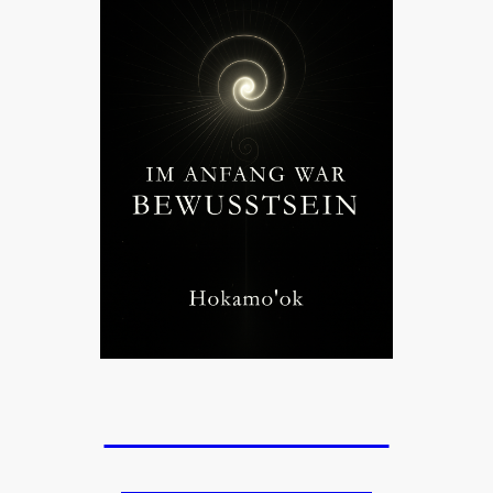
IM ANFANG WAR
BEWUSSTSEIN