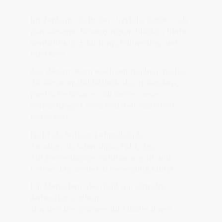
den gelebten Alltag zu einem gemeinsamen Resonanzfeld.
Im Zentrum steht der Urzyklus 03690 – als
gemeinsame Bewegungsarchitektur hinter
Verdichtung, Erfahrung, Erinnerung und
Rückkehr.
Aus diesem Kern wachsen Bücher, medica,
die Resonanzbibliothek, das Hokaskop,
poetische Räume und immer neue
Verbindungen zwischen den einzelnen
Bereichen.
Nicht als fertiges Lehrgebäude.
Sondern als lebendiges Feld, das
Zusammenhänge sichtbar macht und
Erinnerung wieder in Bewegung bringt.
Für Menschen, die nicht nur einzelne
Antworten suchen,
sondern das größere Bild hinter ihnen.