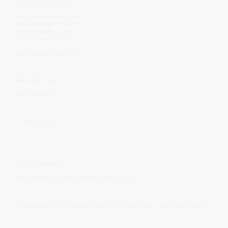
Kontaktinformationen
Jens Brenner - Hokamook
c/o Autorenglück #52786
Albert-Einstein-Str. 47
02977 Hoyerswerda
Kontakt@hokamook.de
Geschäfts-ID-Nr.
nicht vorhanden
Umsatzsteuer-Nr.
Aufsichtsbehörde
"Nicht erforderlich bei freiberuflicher Tätigkeit"
„Hokamo’ok ist nicht nur ein Verlag. Es ist ein alter Ruf – ein innerer Name.“