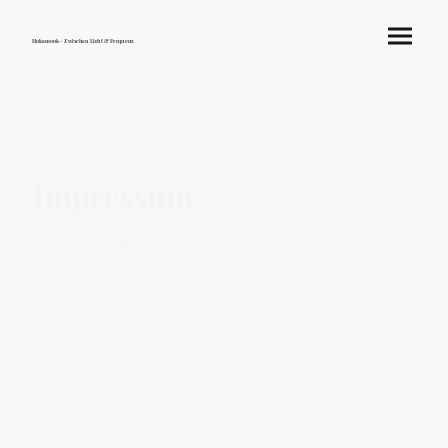
Hokamook - Zwischen Licht & Frequenz
Impressum
Name des Unternehmens
Hokamook - Verlag & Autorenplattform
Eingetragener Firmensitz
Jens Brenner - Hokamook
c/o Autorenglück #52786
Albert-Einstein-Str. 47
02977 Hoyerswerda