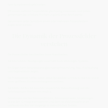
Kein Symptom entsteht isoliert.
Oft wirken mehrere Prozessfelder gleichzeitig zusammen und bilden
gemeinsam das sichtbare Erscheinungsbild einer Beschwerde.
Darum kann jedes Symptom einem oder mehreren Prozessfeldern
zugeordnet werden.
Die Dynamik der Prozessfelder
verstehen
Die Prozessfelder beschreiben keine Krankheiten.
Sie beschreiben Bewegungen innerhalb eines lebendigen Systems.
Ein Organ kann beispielsweise gleichzeitig Entzündung, Stau, Erschöpfung
und Regeneration zeigen.
Die Prozessfelder helfen dabei, diese Dynamiken sichtbar zu machen und in
einen größeren Zusammenhang einzuordnen.
Sie bilden die Brücke zwischen körperlicher Wahrnehmung und den
tieferliegenden Ebenen von medica.
Gemeinsam mit den Resonanzfeldern, Resonanzphasen, Verzerrungen
sowie den 12 Integrationszentren und dem Herzfeld entsteht so ein
umfassendes Bild der Vorgänge im menschlichen System.