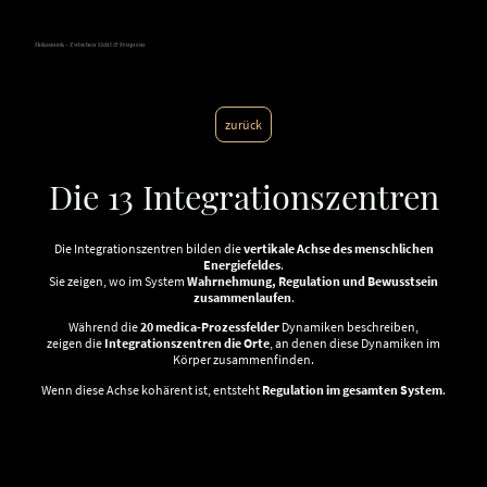
Hokamook - Zwischen Licht & Frequenz
zurück
Die 13 Integrationszentren
Die Integrationszentren bilden die
vertikale Achse des menschlichen
Energiefeldes
.
Sie zeigen, wo im System
Wahrnehmung, Regulation und Bewusstsein
zusammenlaufen
.
Während die
20 medica-Prozessfelder
Dynamiken beschreiben,
zeigen die
Integrationszentren die Orte
, an denen diese Dynamiken im
Körper zusammenfinden.
Wenn diese Achse kohärent ist, entsteht
Regulation im gesamten System
.