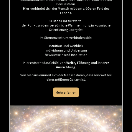
Bewusstsein.
Hier verbindet sich der Mensch mit dem grö0eren Feld des
Lebens.
Es ist das Tor zur Weite -
der Punkt, an dem persönliche Wahrnehmung in kosmische
Orientierung übergeht.
Im Sternenzentrum verbinden sich:
Intuition und Weitblick
Individuum und Universum
Bewusstsein und Inspiration
Hier entsteht das Gefühl von
Weite, Führung und innerer
Ausrichtung.
Von hier aus erinnert sich der Mensch daran, dass sein Wet Teil
eines größeren Ganzen ist.
Mehr erfahren