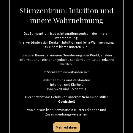
Stirnzentrum: Intuition und
innere Wahrnehmung
Das Stirnzentrum ist das Integrationszentrum der inneren
Wahrnehmung.
Hier verbinden sich Denken, Intuition und feine Wahrnehmung
zu einem klaren inneren Bild.
Es ist der Raum der inneren Orientierung - der Punkt, an dem
Informationen nicht nur gedacht, sondern unmittelbar erkannt
werden.
Im Stirnzentrum verbinden sich:
Wahrnehmung und Verständnis
Intuition und Klarheit
Innenwelt und Erkenntnis
Hier entsteht das Gefühl von
innerem Sehen und stiller
Gewissheit
Von hier aus kann Bewusstsein Muster erkennen und
Zusammenhänge verstehen.
Mehr erfahren