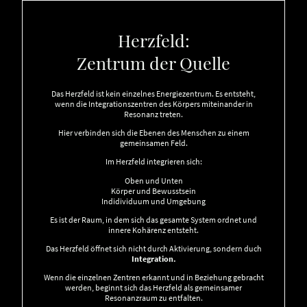
Herzfeld:
Zentrum der Quelle
Das Herzfeld ist kein einzelnes Energiezentrum. Es entsteht,
wenn die Integrationszentren des Körpers miteinander in
Resonanz treten.
Hier verbinden sich die Ebenen des Menschen zu einem
gemeinsamen Feld.
Im Herzfeld integrieren sich:
Oben und Unten
Körper und Bewusstsein
Indidividuum und Umgebung
Es ist der Raum, in dem sich das gesamte System ordnet und
innere Kohärenz entsteht.
Das Herzfeld öffnet sich nicht durch Aktivierung, sondern duch
Integration.
Wenn die einzelnen Zentren erkannt und in Beziehung gebracht
werden, beginnt sich das Herzfeld als gemeinsamer
Resonanzraum zu entfalten.