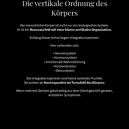
Die vertikale Ordnung des
Körpers
Der menschliche Körper ist nicht nur ein biologisches System.
Er ist ein
Resonanzfeld mit einer klaren vertikalen Organisation
.
Entlang dieser Achse liegen Integrationszentren.
Hier verbinden sich:
• Nervensystem
• Hormonsystem
• emotionale Wahrnehmung
• Körperstruktur
• Bewusstsein
Die Integrationszentren sind keine isolierten Punkte.
Sie wirken als
Knotenpunkte im Torusfeld des Körpers
.
Wenn mehrere Zentren gleichzeitig aus dem Gleichgewicht geraten,
entstehen Symptome.