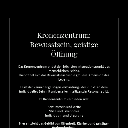
Kronenzentrum:
Bewusstsein, geistige
Öffnung
Das Kronenzentrum bildet den höchsten Integrationspunkt des
menschlichen Feldes.
Hier öffnet sich das Bewusstsein für die größere Dimension des
Lebens.
Es ist der Raum der geistigen Verbindung - der Punkt, an dem
individuelles Sein mit universeller Intelligenz in Resonanz tritt.
Im Kronenzentrum verbinden sich:
Bewusstsein und Weite
Stille und Erkenntnis
Individuum und Ursprung
Hier entsteht das Gefühl von
Offenheit, Klarheit und geistiger
Verbundenheit.