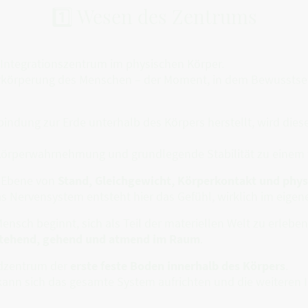
1️⃣ Wesen des Zentrums
e Integrationszentrum im physischen Körper.
rkörperung des Menschen – der Moment, in dem Bewusstsein 
bindung zur Erde unterhalb des Körpers herstellt, wird di
, Körperwahrnehmung und grundlegende Stabilität zu einem 
e Ebene von
Stand, Gleichgewicht, Körperkontakt und phys
 Nervensystem entsteht hier das Gefühl, wirklich im eigene
ensch beginnt, sich als Teil der materiellen Welt zu erleben
tehend, gehend und atmend im Raum
.
rdzentrum der
erste feste Boden innerhalb des Körpers
.
 kann sich das gesamte System aufrichten und die weiteren I