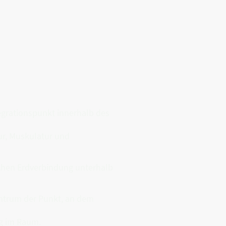
egrationspunkt innerhalb des
ur, Muskulatur und
schen Erdverbindung unterhalb
zentrum der Punkt, an dem
ng im Raum.