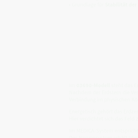
• Grundlage für
Stabilität de
Im
03690-Modell
steht das Er
Nachdem der Erdstern die Ver
Verbindung im physischen Kö
Energetisch gehört das Erdz
Hier verdichtet sich das Feld
Im MEDICA-System entspricht
Das Nervensystem erhält über