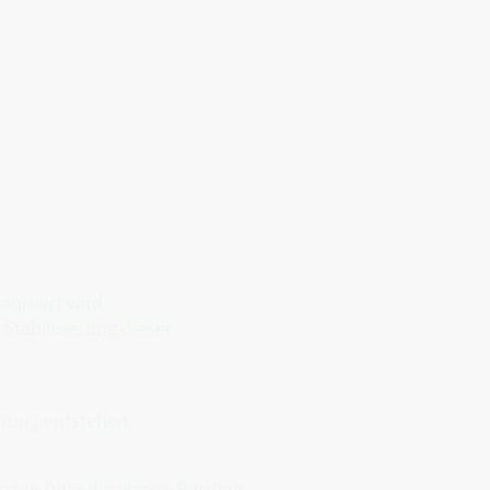
anisiert wird.
Stabilisierung dieser
ierung entstehen.
gen über die eigene Position