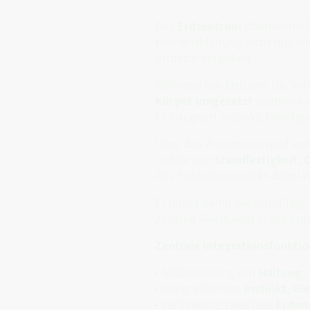
Das
Erdzentrum
übernimmt im
Hier wird Erdung nicht nur e
Struktur verankert.
Während der Erdstern die Ver
Körper umgesetzt
werden ka
Es integriert Instinkt, Glei
Über das Zusammenspiel von 
Gefühl von
Standfestigkeit, 
Das Erdzentrum wirkt dabei w
Er bildet damit die Grundlag
Zentren überhaupt stabil org
Zentrale Integrationsfunkti
• Stabilisierung von
Haltung, 
• Integration von
Instinkt, G
• Verbindung zwischen
Erdung