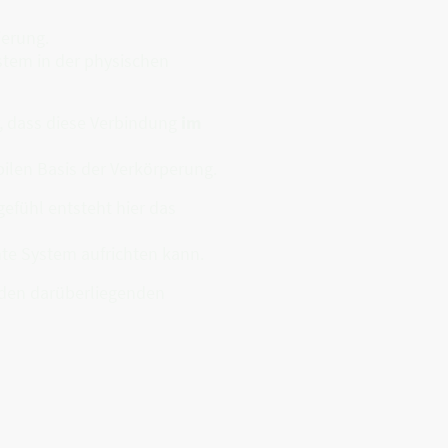
ierung.
stem in der physischen
, dass diese Verbindung
im
ilen Basis der Verkörperung.
fühl entsteht hier das
mte System aufrichten kann.
n den darüberliegenden