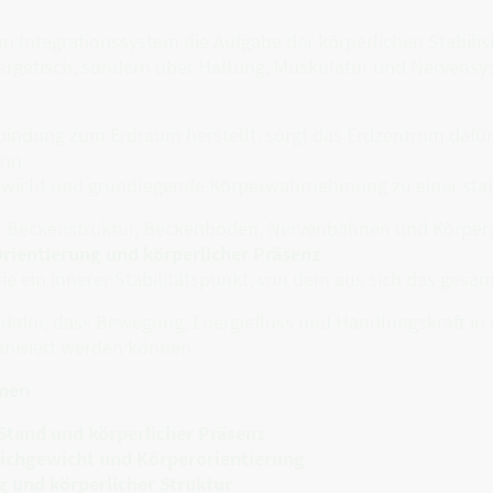
 Integrationssystem die Aufgabe der körperlichen Stabilis
nergetisch, sondern über Haltung, Muskulatur und Nervensy
bindung zum Erdraum herstellt, sorgt das Erdzentrum dafür
nn.
chgewicht und grundlegende Körperwahrnehmung zu einer stab
Beckenstruktur, Beckenboden, Nervenbahnen und Körperge
Orientierung und körperlicher Präsenz
.
ie ein innerer Stabilitätspunkt, von dem aus sich das gesa
e dafür, dass Bewegung, Energiefluss und Handlungskraft i
anisiert werden können.
onen
Stand und körperlicher Präsenz
leichgewicht und Körperorientierung
 und körperlicher Struktur