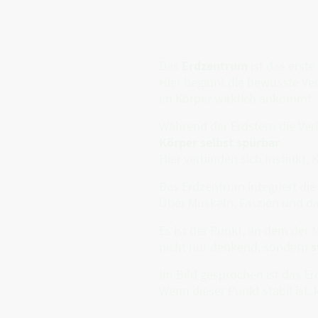
Das
Erdzentrum
ist das erst
Hier beginnt die bewusste Ve
im Körper wirklich ankommt.
Während der Erdstern die Ver
Körper selbst spürbar
.
Hier verbinden sich Instinkt
Das Erdzentrum integriert di
Über Muskeln, Faszien und das
Es ist der Punkt, an dem der M
nicht nur denkend, sondern
s
Im Bild gesprochen ist das E
Wenn dieser Punkt stabil ist,