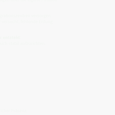
egrationszentren versorgen.
er versucht, fehlende Erdung
r entsteht
:
ch stabil aufzurichten.
licher Präsenz.