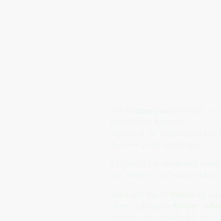
Das
Erdzentrum
befindet sic
physischen Körpers.
Hier wird die Verbindung zur 
Nervensystem erfahrbar.
Es gehört zur vertikalen Int
des Körpers und den Zentre
Während der
Erdstern
als ene
diese Erdung
im Körper selbs
Von hier aus stabilisiert sic