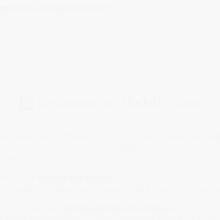
r gesamten Integrationsachse
4️⃣ Resonanz im Modell 03690
dzentrum für die Phase, in der Verkörperung strukturell org
bindung zum Erdraum herstellt, beginnt im Erdzentrum die 
rper.
entrum zur
3-Ebene des Zyklus
.
 zu Struktur: Haltung, Gleichgewicht und körperliche Orient
 diese Ebene der
Grundregulation des Körpers
.
 Stand, Körperkontakt und Gleichgewicht klare Rückmeldun