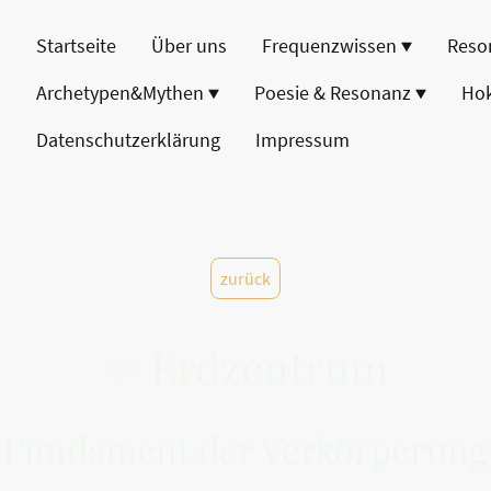
Startseite
Über uns
Frequenzwissen
Reso
Archetypen&Mythen
Poesie & Resonanz
Ho
Datenschutzerklärung
Impressum
zurück
✨ Erdzentrum
Fundament der Verkörperung