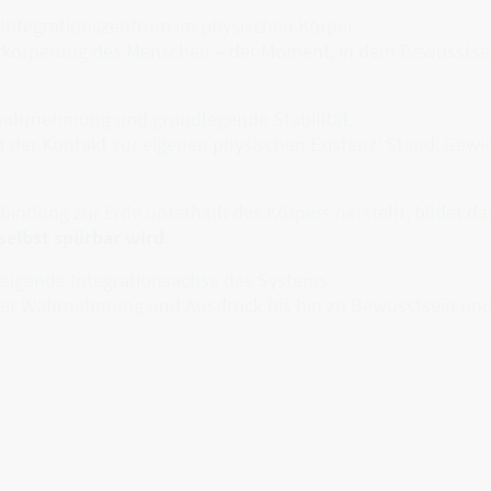
e Integrationszentrum im physischen Körper.
rkörperung des Menschen – der Moment, in dem Bewusstsein 
rwahrnehmung und grundlegende Stabilität.
 der Kontakt zur eigenen physischen Existenz: Stand, Gew
bindung zur Erde unterhalb des Körpers herstellt, bildet d
selbst spürbar wird
.
steigende Integrationsachse des Systems –
er Wahrnehmung und Ausdruck bis hin zu Bewusstsein und 