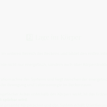
2️⃣ Lage im Körper
h im unteren Bereich des Beckens und bildet den ersten Int
Erde nicht nur energetisch, sondern auch über Körperstrukt
egrationsachse des Systems und liegt zwischen der energeti
n der Bewegung und Lebensenergie im Beckenraum.
rgetischer Anker unterhalb des Körpers wirkt, ist das Erd
t spürbar wird
.
h die gesamte Körperachse und das System erhält Orientieru