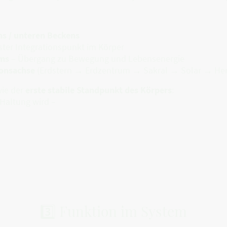
s / unteren Beckens
ster Integrationspunkt im Körper
ums
– Übergang zu Bewegung und Lebensenergie
ionsachse
(Erdstern → Erdzentrum → Sakral → Solar → He
wie der
erste stabile Standpunkt des Körpers
:
Haltung wird –
3️⃣ Funktion im System