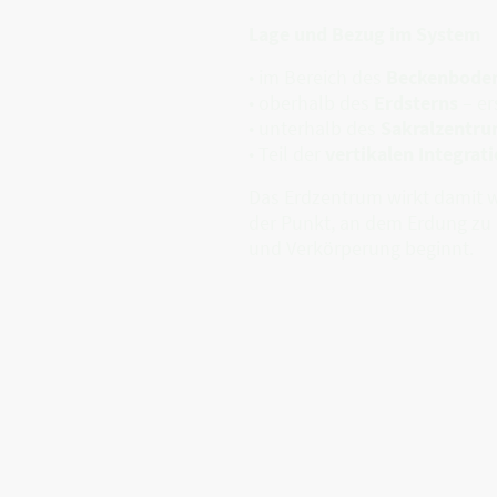
Lage und Bezug im System
• im Bereich des
Beckenboden
• oberhalb des
Erdsterns
– er
• unterhalb des
Sakralzentr
• Teil der
vertikalen Integrat
Das Erdzentrum wirkt damit 
der Punkt, an dem Erdung zu 
und Verkörperung beginnt.