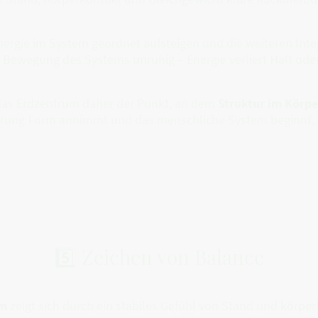
Energie im System geordnet aufsteigen und die weiteren Int
die Bewegung des Systems unruhig – Energie verliert Halt od
 das Erdzentrum daher der Punkt, an dem
Struktur im Körpe
rung Form annimmt und das menschliche System beginnt, si
5️⃣ Zeichen von Balance
um
zeigt sich durch ein stabiles Gefühl von Stand und körper