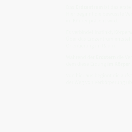
Das
Erdzentrum
ist das erst
Hier beginnt die bewusste Ve
im Körper präsent wird.
Es verbindet Instinkt, Körpe
Über das Erdzentrum entsteht
Orientierung im Raum.
Während der
Erdstern
die Ver
dem diese Erdung
im Körper 
Von hier aus beginnt die auf
der Weg von Verkörperung üb