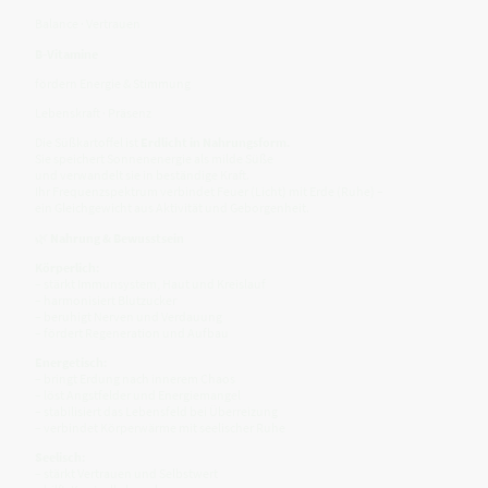
Balance · Vertrauen
B-Vitamine
fördern Energie & Stimmung
Lebenskraft · Präsenz
Die Süßkartoffel ist
Erdlicht in Nahrungsform.
Sie speichert Sonnenenergie als milde Süße
und verwandelt sie in beständige Kraft.
Ihr Frequenzspektrum verbindet Feuer (Licht) mit Erde (Ruhe) –
ein Gleichgewicht aus Aktivität und Geborgenheit.
🌿
Nahrung & Bewusstsein
Körperlich:
– stärkt Immunsystem, Haut und Kreislauf
– harmonisiert Blutzucker
– beruhigt Nerven und Verdauung
– fördert Regeneration und Aufbau
Energetisch:
– bringt Erdung nach innerem Chaos
– löst Angstfelder und Energiemangel
– stabilisiert das Lebensfeld bei Überreizung
– verbindet Körperwärme mit seelischer Ruhe
Seelisch:
– stärkt Vertrauen und Selbstwert