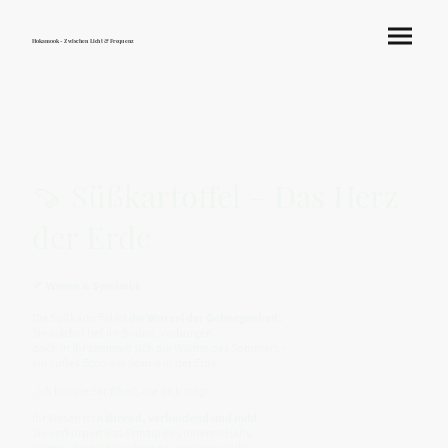
Hokamook - Zwischen Licht & Frequenz
🍠 Süßkartoffel – Das Herz
der Erde
🪶
Wesen & Symbolik
Die Süßkartoffel ist
die Wurzel der Geborgenheit.
Sie wächst tief im Boden, verborgen,
doch in ihr sammelt sich die Wärme des Sommers –
ein süßes Echo der Sonne in der Erde.
„Ich bin die Sanftheit, die dich trägt.“
Ihr Wesen ist
nährend, verbindend und mild.
Sie verkörpert das Prinzip des inneren Halts:
Wärme, die nicht verbrennt, sondern stärkt.