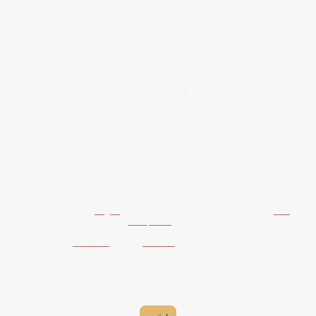
📖
Alte Überlieferung
In südamerikanischen Kulturen galt Süßkartoffel
als
heilige Speise der Mütter und Kinder.
Sie wurde bei Übergängen gereicht –
nach Geburt, Krankheit oder Verlust –
um Kraft, Milde und Vertrauen zu erneuern.
In Asien sah man sie als
Frucht des Mitgefühls:
eine Pflanze, die nährt, ohne zu fordern.
🌟
Essenz
„Ich bin das Herz der Erde.
Ich nähre, indem ich halte.
Ich erinnere dich,
dass Ruhe das schönste Gebet ist.“
🔗
Resonanzverbindung
–
Körperalphabet:
[
Magen
– wenn das Leben schwer im Bauch liegt] / [
Herz
– wenn das Zentrum klingt] / [
Solarplexus
– wenn Selbstwert zu leuchten
beginnt]
→
Dreiklang:
Vertrauen
· Wärme ·
Stabilität
Süßkartoffel stärkt Magen und Herz,
bringt Erdung in emotionale Prozesse
und öffnet den Menschen für sanfte Selbstannahme.