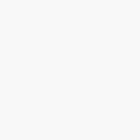
Resonanzquelle
Wirkung im Körper
Frequenzqualität
Beta-Carotin & Vitamin A
stärkt Haut, Augen, Immunsystem
Schutz · Licht
Vitamin C & E
antioxidativ, regenerierend
Heilung · Balance
Kalium & Magnesium
beruhigt Nerven & Muskulatur
Erdung · Ruhe
Mangan & Kupfer
unterstützt Zellstoffwechsel
Aufbau · Fluss
Ballaststoffe & Stärke
stabilisieren Blutzucker