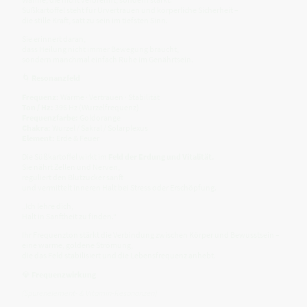
Süßkartoffel steht für Urvertrauen und körperliche Sicherheit –
die stille Kraft, satt zu sein im tiefsten Sinn.
Sie erinnert daran,
dass Heilung nicht immer Bewegung braucht,
sondern manchmal einfach Ruhe im Genährtsein.
🌀
Resonanzfeld
Frequenz:
Wärme · Vertrauen · Stabilität
Ton / Hz:
396 Hz (Wurzelfrequenz)
Frequenzfarbe:
Goldorange
Chakra:
Wurzel / Sakral / Solarplexus
Element:
Erde & Feuer
Die Süßkartoffel wirkt im
Feld der Erdung und Vitalität.
Sie nährt Zellen und Nerven,
reguliert den Blutzucker sanft
und vermittelt inneren Halt bei Stress oder Erschöpfung.
„Ich lehre dich,
Halt in Sanftheit zu finden.“
Ihr Frequenzton stärkt die Verbindung zwischen Körper und Bewusstsein –
eine warme, goldene Strömung,
die das Feld stabilisiert und die Lebensfrequenz anhebt.
💎
Frequenzwirkung
(Spurenelement- & Vitamin-Resonanzen)