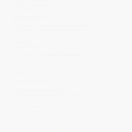
– hilft, Kontrolle loszulassen
– erinnert an die nährende Seite des Lebens
– fördert Dankbarkeit und Sanftheit
✨
Spirituelle Bedeutung
Die Süßkartoffel ist
die Mutterwurzel des Vertrauens.
Sie lehrt, dass Sicherheit nicht von außen kommt,
sondern durch Verbindung mit der Erde entsteht.
„Ich lehre dich,
Geborgenheit zu fühlen – nicht zu suchen.“
Spirituell steht sie für
das geheilte Wurzelchakra.
Sie nährt nicht nur den Körper,
sondern das Gefühl von Zugehörigkeit.
Ihr Licht wirkt wie eine warme Decke,
die das Herz des Menschen mit dem Herz der Erde verbindet.
☀️
Lichtaspekt der Nahrung
Süßkartoffel ist
goldenes Erdlicht.
Sie trägt die Erinnerung an die Sonne im Schatten –
eine süße Schwingung der Dankbarkeit.
Beim Essen wirkt sie wie inneres Aufleuchten:
Der Körper atmet tiefer,
der Geist kommt zur Ruhe,
und das Feld stabilisiert sich.
„Ich bin das Licht, das in der Tiefe ruht.“