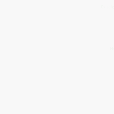
Es zei
H