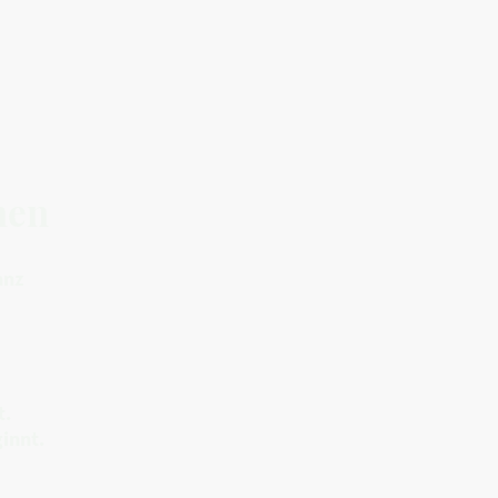
hen
anz
t.
innt.