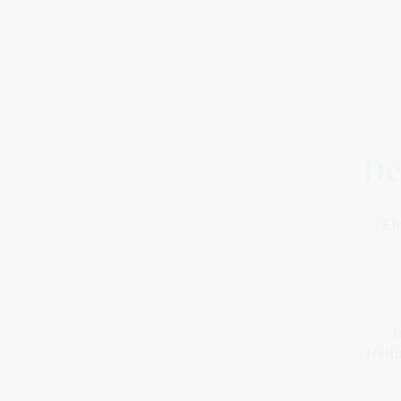
De
Ei
I
Heil