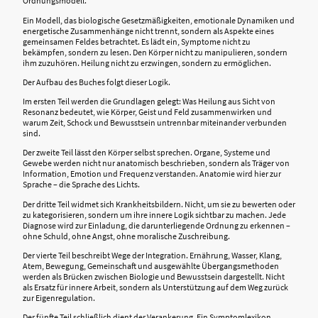
Ordnungsmodell.
Ein Modell, das biologische Gesetzmäßigkeiten, emotionale Dynamiken und
energetische Zusammenhänge nicht trennt, sondern als Aspekte eines
gemeinsamen Feldes betrachtet. Es lädt ein, Symptome nicht zu
bekämpfen, sondern zu lesen. Den Körper nicht zu manipulieren, sondern
ihm zuzuhören. Heilung nicht zu erzwingen, sondern zu ermöglichen.
Der Aufbau des Buches folgt dieser Logik.
Im ersten Teil werden die Grundlagen gelegt: Was Heilung aus Sicht von
Resonanz bedeutet, wie Körper, Geist und Feld zusammenwirken und
warum Zeit, Schock und Bewusstsein untrennbar miteinander verbunden
sind.
Der zweite Teil lässt den Körper selbst sprechen. Organe, Systeme und
Gewebe werden nicht nur anatomisch beschrieben, sondern als Träger von
Information, Emotion und Frequenz verstanden. Anatomie wird hier zur
Sprache – die Sprache des Lichts.
Der dritte Teil widmet sich Krankheitsbildern. Nicht, um sie zu bewerten oder
zu kategorisieren, sondern um ihre innere Logik sichtbar zu machen. Jede
Diagnose wird zur Einladung, die darunterliegende Ordnung zu erkennen –
ohne Schuld, ohne Angst, ohne moralische Zuschreibung.
Der vierte Teil beschreibt Wege der Integration. Ernährung, Wasser, Klang,
Atem, Bewegung, Gemeinschaft und ausgewählte Übergangsmethoden
werden als Brücken zwischen Biologie und Bewusstsein dargestellt. Nicht
als Ersatz für innere Arbeit, sondern als Unterstützung auf dem Weg zurück
zur Eigenregulation.
Der fünfte Teil schließlich dient der Verankerung. Ein Symptomlexikon,