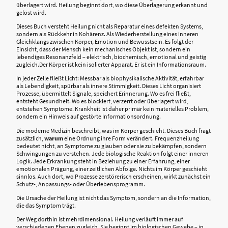
überlagert wird. Heilung beginnt dort, wo diese Überlagerung erkannt und
gelöst wird.
Dieses Buch versteht Heilung nicht als Reparatur eines defekten Systems,
sondern als Rückkehr in Kohärenz. Als Wiederherstellung eines inneren
Gleichklangs zwischen Körper, Emotion und Bewusstsein. Es folgt der
Einsicht, dass der Mensch kein mechanisches Objekt ist, sondern ein
lebendiges Resonanzfeld – elektrisch, biochemisch, emotional und geistig
zugleich.Der Körper ist kein isolierter Apparat. Er ist ein Informationsraum.
In jeder Zelle fließt Licht: Messbar als biophysikalische Aktivität, erfahrbar
als Lebendigkeit, spürbar als innere Stimmigkeit. Dieses Licht organisiert
Prozesse, übermittelt Signale, speichert Erinnerung. Wo es frei fließt,
entsteht Gesundheit. Wo es blockiert, verzerrt oder überlagert wird,
entstehen Symptome. Krankheit ist daher primär kein materielles Problem,
sondern ein Hinweis auf gestörte Informationsordnung.
Die moderne Medizin beschreibt, was im Körper geschieht. Dieses Buch fragt
zusätzlich,
warum
eine Ordnung ihre Form verändert. Frequenzheilung
bedeutet nicht, an Symptome zu glauben oder sie zu bekämpfen, sondern
Schwingungen zu verstehen. Jede biologische Reaktion folgt einer inneren
Logik. Jede Erkrankung steht in Beziehung zu einer Erfahrung, einer
emotionalen Prägung, einer zeitlichen Abfolge. Nichts im Körper geschieht
sinnlos. Auch dort, wo Prozesse zerstörerisch erscheinen, wirkt zunächst ein
Schutz-, Anpassungs- oder Überlebensprogramm.
Die Ursache der Heilung ist nicht das Symptom, sondern an die Information,
die das Symptom trägt.
Der Weg dorthin ist mehrdimensional. Heilung verläuft immer auf
verschiedenen Ebenen zugleich. Sie beginnt im biologischen Gewebe – in