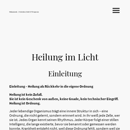
Hokamook - Zwischen Licht & Frequenz
Heilung im Licht
Einleitung
Einleitung – Heilung als Rückkehr in die eigene Ordnung
Heilung ist kein Zufall.
Sie ist kein Geschenk von außen, keine Gnade, kein technischer Eingriff.
Heilung ist Ordnung.
Jeder lebendige Organismus trägt eine innere Struktur in sich – eine
Ordnung, die nicht gelernt, sondern erinnert wird. In ihr weiß jede Zelle, wer
sie ist. Jedes Organ kennt seinen Rhythmus. Jeder Körper folgt einer stillen
Intelligenz, die lange existierte, bevor sie benannt oder gemessen werden
konnte. Krankheit entsteht nicht, weil diese Ordnung fehlt, sondern weil sie