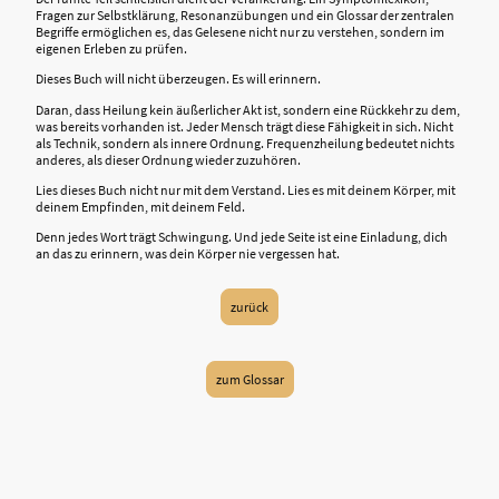
Fragen zur Selbstklärung, Resonanzübungen und ein Glossar der zentralen
Begriffe ermöglichen es, das Gelesene nicht nur zu verstehen, sondern im
eigenen Erleben zu prüfen.
Dieses Buch will nicht überzeugen. Es will erinnern.
Daran, dass Heilung kein äußerlicher Akt ist, sondern eine Rückkehr zu dem,
was bereits vorhanden ist. Jeder Mensch trägt diese Fähigkeit in sich. Nicht
als Technik, sondern als innere Ordnung. Frequenzheilung bedeutet nichts
anderes, als dieser Ordnung wieder zuzuhören.
Lies dieses Buch nicht nur mit dem Verstand. Lies es mit deinem Körper, mit
deinem Empfinden, mit deinem Feld.
Denn jedes Wort trägt Schwingung. Und jede Seite ist eine Einladung, dich
an das zu erinnern, was dein Körper nie vergessen hat.
zurück
zum Glossar