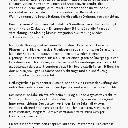
Organen, Zellen, Hormonsystemen und Knochen. Sie berührt die
emotionale Ebene: Angst, Wut, Trauer, Ohnmacht, Sehnsucht,und sie
vollendet sich im Feld der Information – dort, wo Bewusstsein,
Wahrnehmung und innere Haltung die körperliche Ordnung neu ausrichten.
Beschriebenes Zusammenspiel bildet die Grundlage dieses Buches.Es folgt
einem inneren Zyklus: vom Erkennen einer Störung über die Phase der
Verdichtung und Klärung hin zur Integration bis Ordnung wieder
selbstverständlich wird.
Nicht jede Störung lässt sich unmittelbar durch Bewusstsein lösen. In
Phasen hoher Dichte, massiver Überlagerung oder chronischer Belastung
kann der Körper Unterstützung benötigen, um wieder in seine
Eigenregulation zu finden. Dieses Buch verschweigt solche Übergänge nicht.
Es ordnet sie ein. Methoden, Substanzen und Anwendungen werden nicht
als Lösungen dargestellt, sondern als zeitlich begrenzte Brücken – Hilfen, die
dort wirken, wo Eigenkohärenz noch nicht trägt, und die überflüssig
werden, sobald sie zurückkehrt.
Heilung ist kein permanenter Zustand, sondern ein Prozess der Reifung, der
unter Umständen immer wieder nachjustiert und gewartet werden möchte.
Der Mensch ist dabei nicht Opfer seiner Biologie. Er ist Mitgestalter. Nicht im
Sinne von Kontrolle, sondern durch Wahrnehmung, Verantwortung und
innere Ausrichtung. Bewusstsein verändert keine Zellen direkt – es
verändert die Bedingungen, unter denen Zellen reagieren. Bewusstsein
klärt, entlastet, integriert. Dort, wo verstanden wird, muss weniger
kompensiert werden.
Dieses Buch erhebt keinen Anspruch auf absolute Wahrheit. Es bietet ein