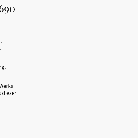
3690
,
.
ng,
-Werks.
 dieser