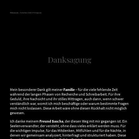
Hokamook - Zwischen Licht & Frequenz
Danksagung
Mein besonderer Dank gilt meiner
Familie
– für die viele fehlende Zeit
während der langen Phasen von Recherche und Schreibarbeit. Für ihre
Geduld, ihre Nachsicht und ihr stilles Mittragen, auch dann, wenn schwer
verständlich war, womit ich mich beschäftige oder warum bestimmte Fragen
mich nicht loslassen. Diese Arbeit wäre ohne diesen Rückhalt nicht möglich
gewesen.
Ich danke meinem
Freund Sascha
, der diesen Weg mit mir gegangen ist. Ein
Seelenverwandter, der versteht, ohne dass vieles erklärt werden muss. Für
die wichtigen Impulse, für das Mitdenken, Mitfühlen und für die Nächte, in
denen wir gemeinsam analysiert, hinterfragt und strukturiert haben. Diese