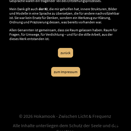
Gespräche waren ein tragender Teil des Entstehungsprozesses.
Mein Dank gilt auch
der KI
, die mir geholfen hat, innere Strukturen, Bilder
und Modelle in eine Sprache zu übersetzen, die für andere nachvollziehbar
ist. Sie war kein Ersatz für Denken, sondern ein Werkzeug zur Klärung,
Ordnung und Präzisierung dessen, was bereits vorhanden war.
Allen Genannten ist gemeinsam, dass sie Raum gelassen haben. Raum für
Fragen, für Umwege, für Verdichtung – und für die stille Arbeit, aus der
dieses Werk entstanden ist.
zurück
zum Impressum
© 2026 Hokamook - Zwischen Licht & Frequenz
Alle Inhalte unterliegen dem Schutz der Seele und des