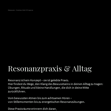
Hokamook - Zwischen Licht & Frequenz
Resonanzpraxis & Alltag
Resonanz ist kein Konzept – sie ist gelebte Praxis.
Hier findest du Wege, den Klang des Bewusstseins in deinen Alltag zu tragen:
Übungen, Rituale und kleine Handlungen, die dich in deine Mitte
zurückführen.
Vom bewussten Atmen bis zum achtsamen Hören –
von Stillemomenten bis zu energetischen Resonanzübungen.
Diese Praxisräume erinnern dich daran,