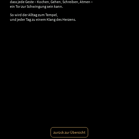
dass jede Geste – Kochen, Gehen, Schreiben, Atmen –
ein Tor zur Schwingung sein kann.
So wird der Alltag zum Tempel,
und jeder Tag zu einem Klang des Herzens.
zurück zur Übersicht