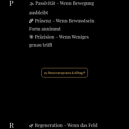
P
🌫️ Passivität – Wenn Bewegung
ausbleibt
🌾 Präsenz – Wenn Bewusstsein
Form annimmt
🎯 Präzision – Wenn Weniges
genau trifft
zu Resonanzpraxis & Alltag P
R
🌿 Regeneration – Wenn das Feld