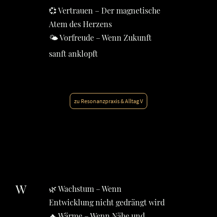
💞 Vertrauen – Der magnetische
Atem des Herzens
🌤️ Vorfreude – Wenn Zukunft
sanft anklopft
zu Resonanzpraxis & Alltag V
W
🌿 Wachstum – Wenn
Entwicklung nicht gedrängt wird
🔥 Wärme – Wenn Nähe und