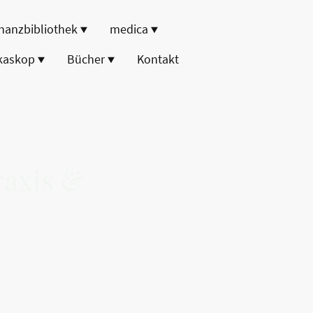
nanzbibliothek
medica
kaskop
Bücher
Kontakt
axis &