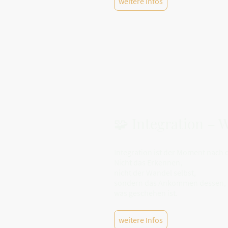
weitere Infos
🧩 Integration – 
Integration ist der Moment nach
Nicht das Erkennen,
nicht der Wandel selbst,
sondern das Ankommen dessen,
was geschehen ist.
weitere Infos