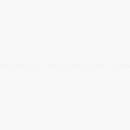
Wenn Handeln und Wahrheit eins wer
g
senz.