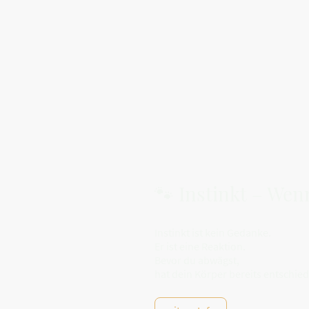
🐾 Instinkt – Wen
Instinkt ist kein Gedanke.
Er ist eine Reaktion.
Bevor du abwägst,
hat dein Körper bereits entschie