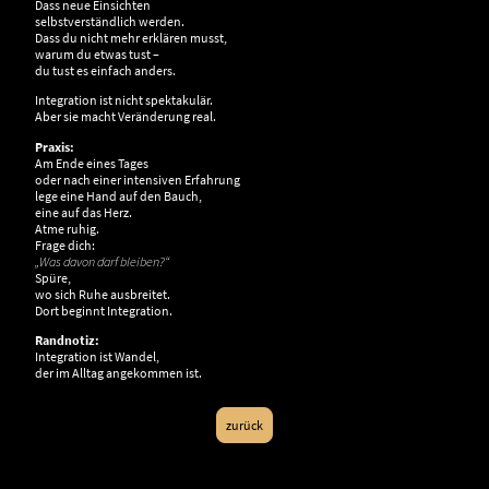
Dass neue Einsichten
selbstverständlich werden.
Dass du nicht mehr erklären musst,
warum du etwas tust –
du tust es einfach anders.
Integration ist nicht spektakulär.
Aber sie macht Veränderung real.
Praxis:
Am Ende eines Tages
oder nach einer intensiven Erfahrung
lege eine Hand auf den Bauch,
eine auf das Herz.
Atme ruhig.
Frage dich:
„Was davon darf bleiben?“
Spüre,
wo sich Ruhe ausbreitet.
Dort beginnt Integration.
Randnotiz:
Integration ist Wandel,
der im Alltag angekommen ist.
zurück