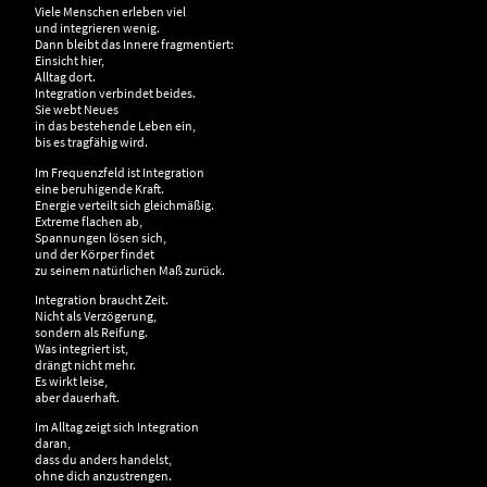
Viele Menschen erleben viel
und integrieren wenig.
Dann bleibt das Innere fragmentiert:
Einsicht hier,
Alltag dort.
Integration verbindet beides.
Sie webt Neues
in das bestehende Leben ein,
bis es tragfähig wird.
Im Frequenzfeld ist Integration
eine beruhigende Kraft.
Energie verteilt sich gleichmäßig.
Extreme flachen ab,
Spannungen lösen sich,
und der Körper findet
zu seinem natürlichen Maß zurück.
Integration braucht Zeit.
Nicht als Verzögerung,
sondern als Reifung.
Was integriert ist,
drängt nicht mehr.
Es wirkt leise,
aber dauerhaft.
Im Alltag zeigt sich Integration
daran,
dass du anders handelst,
ohne dich anzustrengen.