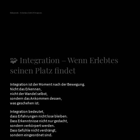
Hokamook - Zwischen Licht & Frequenz
🧩 Integration – Wenn Erlebtes
seinen Platz findet
Integration ist der Moment nach der Bewegung.
Nicht das Erkennen,
nicht der Wandel selbst,
sondern das Ankommen dessen,
was geschehen ist.
Integration bedeutet,
dass Erfahrungen nicht lose bleiben.
Dass Erkenntnisse nicht nur gedacht,
sondern verkörpert werden.
Dass Gefühle nicht verdrängt,
sondern eingeordnet sind.