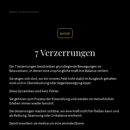
Hokamook - Zwischen Licht & Frequenz
zurück
7 Verzerrungen
Die 7 Verzerrungen beschreiben grundlegende Bewegungen im
Bewusstsein, in denen eine ursprüngliche Kraft ihre Balance verliert.
Sie zeigen sich dort, wo ein inneres Feld nicht stabil im Ausgleich gehalten
wird und in Übersteuerung oder Gegenbewegung kippt.
Diese Dynamiken sind kein Fehler.
Sie gehören zum Prozess der Entwicklung und werden im menschlichen
Erleben immer wieder berührt.
Die Verzerrungen machen sichtbar, wo eine Kraft nicht frei fließen kann und
als Reibung, Spannung oder Unbalance erscheint.
Damit erweitern sie medica um eine zentrale Ebene: