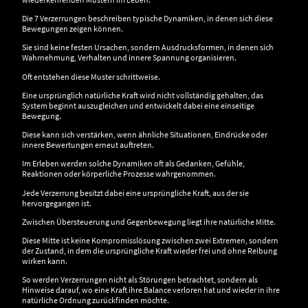
Die 7 Verzerrungen beschreiben typische Dynamiken, in denen sich diese
Bewegungen zeigen können.
Sie sind keine festen Ursachen, sondern Ausdrucksformen, in denen sich
Wahrnehmung, Verhalten und innere Spannung organisieren.
Oft entstehen diese Muster schrittweise.
Eine ursprünglich natürliche Kraft wird nicht vollständig gehalten, das
System beginnt auszugleichen und entwickelt dabei eine einseitige
Bewegung.
Diese kann sich verstärken, wenn ähnliche Situationen, Eindrücke oder
innere Bewertungen erneut auftreten.
Im Erleben werden solche Dynamiken oft als Gedanken, Gefühle,
Reaktionen oder körperliche Prozesse wahrgenommen.
Jede Verzerrung besitzt dabei eine ursprüngliche Kraft, aus der sie
hervorgegangen ist.
Zwischen Übersteuerung und Gegenbewegung liegt ihre natürliche Mitte.
Diese Mitte ist keine Kompromisslösung zwischen zwei Extremen, sondern
der Zustand, in dem die ursprüngliche Kraft wieder frei und ohne Reibung
wirken kann.
So werden Verzerrungen nicht als Störungen betrachtet, sondern als
Hinweise darauf, wo eine Kraft ihre Balance verloren hat und wieder in ihre
natürliche Ordnung zurückfinden möchte.