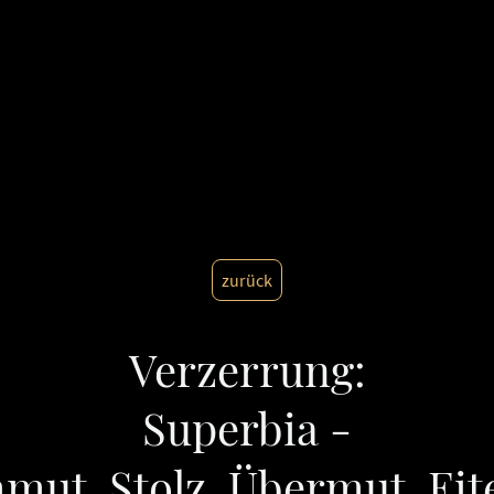
Startseite
Blog
Über uns
Frequenzwissen
Archetypen&Mythen
Poesie & Resonanz
Ho
Datenschutzerklärung
Impressum
zurück
Verzerrung:
Superbia -
mut, Stolz, Übermut, Eite