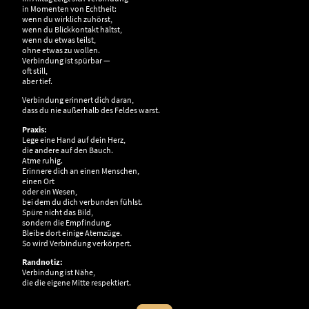
in Momenten von Echtheit:
wenn du wirklich zuhörst,
wenn du Blickkontakt hältst,
wenn du etwas teilst,
ohne etwas zu wollen.
Verbindung ist spürbar —
oft still,
aber tief.
Verbindung erinnert dich daran,
dass du nie außerhalb des Feldes warst.
Praxis:
Lege eine Hand auf dein Herz,
die andere auf den Bauch.
Atme ruhig.
Erinnere dich an einen Menschen,
einen Ort
oder ein Wesen,
bei dem du dich verbunden fühlst.
Spüre nicht das Bild,
sondern die Empfindung.
Bleibe dort einige Atemzüge.
So wird Verbindung verkörpert.
Randnotiz:
Verbindung ist Nähe,
die die eigene Mitte respektiert.