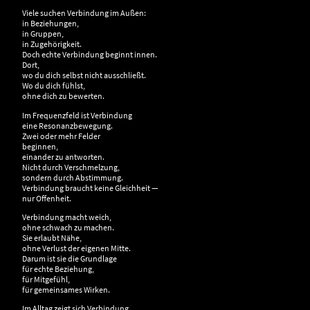
Viele suchen Verbindung im Außen:
in Beziehungen,
in Gruppen,
in Zugehörigkeit.
Doch echte Verbindung beginnt innen.
Dort,
wo du dich selbst nicht ausschließt.
Wo du dich fühlst,
ohne dich zu bewerten.
Im Frequenzfeld ist Verbindung
eine Resonanzbewegung.
Zwei oder mehr Felder
beginnen,
einander zu antworten.
Nicht durch Verschmelzung,
sondern durch Abstimmung.
Verbindung braucht keine Gleichheit —
nur Offenheit.
Verbindung macht weich,
ohne schwach zu machen.
Sie erlaubt Nähe,
ohne Verlust der eigenen Mitte.
Darum ist sie die Grundlage
für echte Beziehung,
für Mitgefühl,
für gemeinsames Wirken.
Im Alltag zeigt sich Verbindung