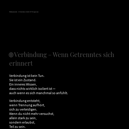
Hokamook - Zwischen Licht & Frequenz
🌐 Verbindung – Wenn Getrenntes sich
erinnert
Verbindung ist kein Tun.
Sie ist ein Zustand.
Ein inneres Wissen,
dass nichts wirklich isoliert ist —
auch wenn es sich manchmal so anfühlt.
Verbindung entsteht,
wenn Trennung aufhört,
sich zu verteidigen.
Wenn du nicht mehr versuchst,
allein stark zu sein,
sondern erlaubst,
Teil zu sein.