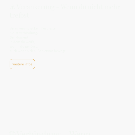
⚓ Verankerung – Wenn du nicht mehr
treibst
Verankerung ist kein Festhalten.
Sie ist Verbindung.
Der Moment,
in dem du weißt,
wohin du gehörst,
auch wenn sich außen etwas bewegt.
weitere Infos
🌐 Verbindung – Wenn