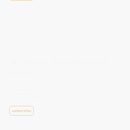
🌤️ Vorfreude – Wenn Zukunft sanft
anklopft
Vorfreude ist kein Hochgefühl.
Sie ist ein leiser Zug nach vorne.
Ein inneres Öffnen,
noch bevor etwas geschieht.
weitere Infos