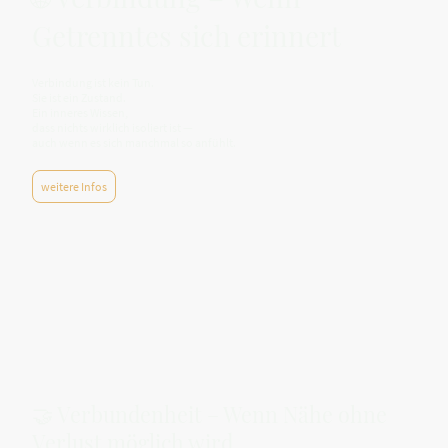
Getrenntes sich erinnert
Verbindung ist kein Tun.
Sie ist ein Zustand.
Ein inneres Wissen,
dass nichts wirklich isoliert ist —
auch wenn es sich manchmal so anfühlt.
weitere Infos
🤝 Verbundenheit – Wenn Nähe ohne
Verlust möglich wird