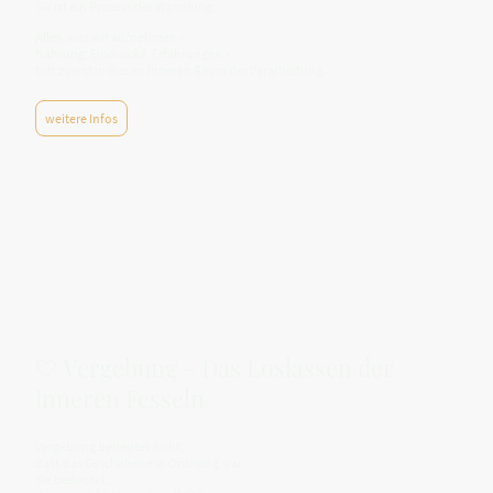
Sie ist ein Prozess der Wandlung.
Alles, was wir aufnehmen –
Nahrung, Eindrücke, Erfahrungen –
tritt zuerst in diesen inneren Raum der Verarbeitung.
weitere Infos
🤍 Vergebung – Das Loslassen der
inneren Fesseln
Vergebung bedeutet nicht,
dass das Geschehene in Ordnung war.
Sie bedeutet,