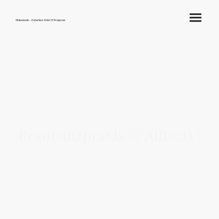
Hokamook - Zwischen Licht & Frequenz
Resonanzpraxis & Alltag(V)