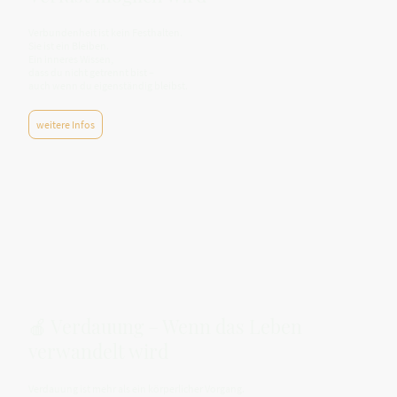
Verbundenheit ist kein Festhalten.
Sie ist ein Bleiben.
Ein inneres Wissen,
dass du nicht getrennt bist –
auch wenn du eigenständig bleibst.
weitere Infos
🍎 Verdauung – Wenn das Leben
verwandelt wird
Verdauung ist mehr als ein körperlicher Vorgang.