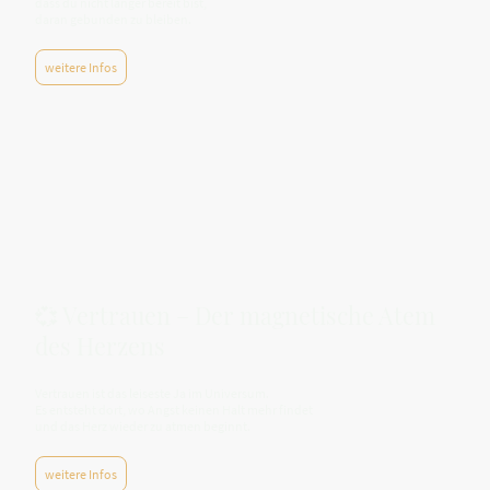
dass du nicht länger bereit bist,
daran gebunden zu bleiben.
weitere Infos
💞 Vertrauen – Der magnetische Atem
des Herzens
Vertrauen ist das leiseste Ja im Universum.
Es entsteht dort, wo Angst keinen Halt mehr findet
und das Herz wieder zu atmen beginnt.
weitere Infos