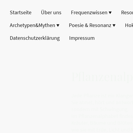
Startseite
Über uns
Frequenzwissen
Reso
Archetypen&Mythen
Poesie & Resonanz
Ho
Datenschutzerklärung
Impressum
Pflanzenalp
Jede Pflanze ist ein Klangw
Sie atmet, hört und antwort
sondern mit Schwingung.
Im Pflanzenalphabet findes
Kräuter, Bäume und Blüten
wie sie mit Erde, Licht un