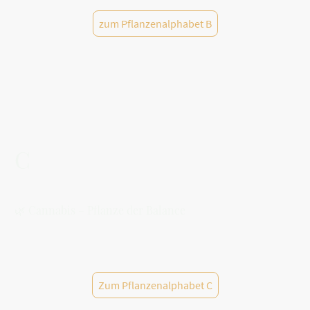
zum Pflanzenalphabet B
C
🌿 Cannabis – Pflanze der Balance
Zum Pflanzenalphabet C