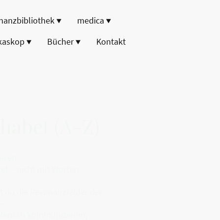
nanzbibliothek
medica
kaskop
Bücher
Kontakt
habet (A-Z)
esen.
et – nicht mit Worten,
t du die Resonanzfelder der
 –
d Mensch kommunizieren,