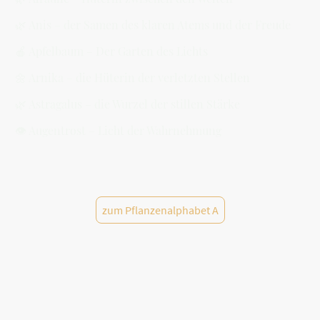
🌿 Anis – der Samen des klaren Atems und der Freude
🍎 Apfelbaum – Der Garten des Lichts
🌼 Arnika – die Hüterin der verletzten Stellen
🌿 Astragalus – die Wurzel der stillen Stärke
👁️ Augentrost – Licht der Wahrnehmung
zum Pflanzenalphabet A