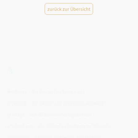
zurück zur Übersicht
A
🍁 Ahorn – der Baum der Harmonie
🌿 Akelei – die Blume der geheimen Weisheit
🌿 Alant – der Hüter des Sonnenfeuers
🌿 Aloe Vera – die Hüterin des inneren Wassers
🌿 Alraune – Hüterin zwischen den Welten