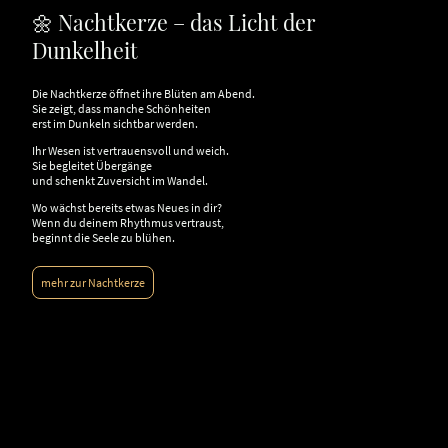
🌼 Nachtkerze – das Licht der
Dunkelheit
Die Nachtkerze öffnet ihre Blüten am Abend.
Sie zeigt, dass manche Schönheiten
erst im Dunkeln sichtbar werden.
Ihr Wesen ist vertrauensvoll und weich.
Sie begleitet Übergänge
und schenkt Zuversicht im Wandel.
Wo wächst bereits etwas Neues in dir?
Wenn du deinem Rhythmus vertraust,
beginnt die Seele zu blühen.
mehr zur Nachtkerze