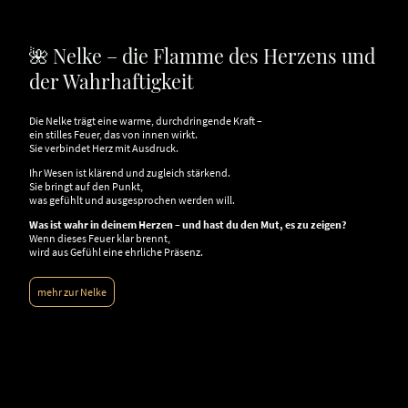
🌺 Nelke – die Flamme des Herzens und
der Wahrhaftigkeit
Die Nelke trägt eine warme, durchdringende Kraft –
ein stilles Feuer, das von innen wirkt.
Sie verbindet Herz mit Ausdruck.
Ihr Wesen ist klärend und zugleich stärkend.
Sie bringt auf den Punkt,
was gefühlt und ausgesprochen werden will.
Was ist wahr in deinem Herzen – und hast du den Mut, es zu zeigen?
Wenn dieses Feuer klar brennt,
wird aus Gefühl eine ehrliche Präsenz.
mehr zur Nelke