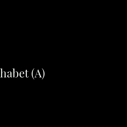
Resonanzbibliothek
medica
kaskop
Bücher
Kontakt
habet (A)