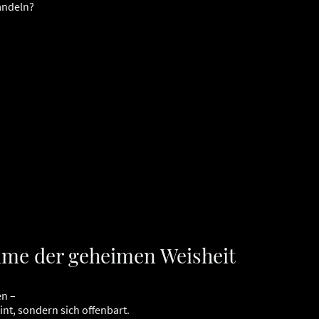
andeln?
lume der geheimen Weisheit
en –
eint, sondern sich offenbart.