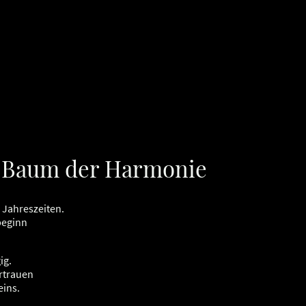
r Baum der Harmonie
 Jahreszeiten.
beginn
ig.
ertrauen
eins.