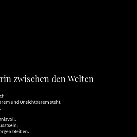
erin zwischen den Welten
ch –
barem und Unsichtbarem steht.
.
nisvoll.
usstsein,
orgen bleiben.