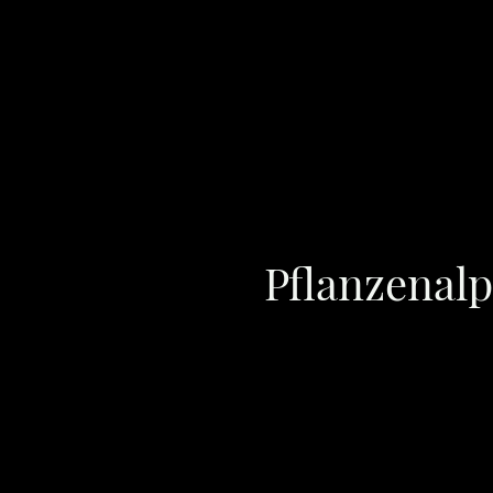
Startseite
Blog
Über uns
Frequenzwissen
Archetypen&Mythen
Poesie & Resonanz
Ho
Datenschutzerklärung
Impressum
Pflanzenalp