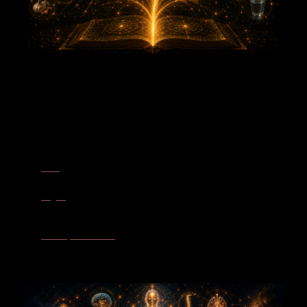
Körperalphabet
Herz
– Der Apfelbaum wird dem Herzen zugeordnet, weil er seine
Fülle als Blüte, Schutzraum und Frucht weitergibt.
Magen
– Im Magen begegnet seine Resonanz der Aufnahme und
Verarbeitung. Fülle darf in Ruhe aufgenommen und in den
eigenen Lebenszusammenhang eingeordnet werden.
Bauchspeicheldrüse
– Die Süße der Frucht verbindet den
Apfelbaum mit Genuss, Aufnahme und Regulation. Süße
erscheint als Ausdruck vollendeter Reife.