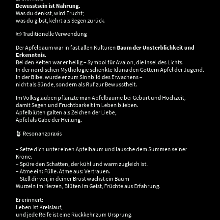
Bewusstsein ist Nahrung.
Was du denkst, wird Frucht;
was du gibst, kehrt als Segen zurück.
📜 Traditionelle Verwendung
Der Apfelbaum war in fast allen Kulturen
Baum der Unsterblichkeit und
Erkenntnis
.
Bei den Kelten war er heilig – Symbol für Avalon, die Insel des Lichts.
In der nordischen Mythologie schenkte Iduna den Göttern Äpfel der Jugend.
In der Bibel wurde er zum Sinnbild des Erwachens –
nicht als Sünde, sondern als Ruf zur Bewusstheit.
Im Volksglauben pflanzte man Apfelbäume bei Geburt und Hochzeit,
damit Segen und Fruchtbarkeit im Leben blieben.
Apfelblüten galten als Zeichen der Liebe,
Äpfel als Gabe der Heilung.
🪴 Resonanzpraxis
– Setze dich unter einen Apfelbaum und lausche dem Summen seiner
Krone.
– Spüre den Schatten, der kühl und warm zugleich ist.
– Atme ein: Fülle. Atme aus: Vertrauen.
– Stell dir vor, in deiner Brust wächst ein Baum –
Wurzeln im Herzen, Blüten im Geist, Früchte aus Erfahrung.
Er erinnert:
Leben ist Kreislauf,
und jede Reife ist eine Rückkehr zum Ursprung.