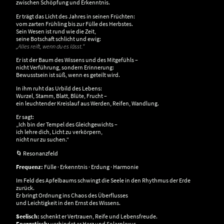
zwischen Schöpfung und Erkenntnis.
Er trägt das Licht des Jahres in seinen Früchten:
vom zarten Frühling bis zur Fülle des Herbstes.
Sein Wesen ist rund wie die Zeit,
seine Botschaft schlicht und ewig:
„Alles reift, wenn du es lässt.“
Er ist der Baum des Wissens und des Mitgefühls –
nicht Verführung, sondern Erinnerung:
Bewusstsein ist süß, wenn es geteilt wird.
In ihm ruht das Urbild des Lebens:
Wurzel, Stamm, Blatt, Blüte, Frucht –
ein leuchtender Kreislauf aus Werden, Reifen, Wandlung.
Er sagt:
„Ich bin der Tempel des Gleichgewichts –
ich lehre dich, Licht zu verkörpern,
nicht nur zu suchen.“
🌀 Resonanzfeld
Frequenz:
Fülle · Erkenntnis · Erdung · Harmonie
Im Feld des Apfelbaums schwingt die Seele in den Rhythmus der Erde
zurück.
Er bringt Ordnung ins Chaos des Überflusses
und Leichtigkeit in den Ernst des Wissens.
Seelisch:
schenkt er Vertrauen, Reife und Lebensfreude.
Energetisch:
verbindet er Herz und Solarplexus –