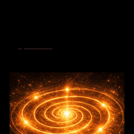
Resonanzphase
Regeneration: Aufbau
– Nach winterlichem Rückzug sammelt
der Apfelbaum seine Kräfte neu und führt sie über Knospe und
Blüte bis zur Frucht. Er verkörpert den Aufbau aus gespeicherter
Lebenskraft.