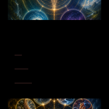
Biologische Trägerachsen
Form
– Der Apfelbaum führt die Ordnung des Samens über
Wurzel, Stamm und Blüte bis in die Frucht. Er verkörpert Form als
sichtbare Entfaltung eines inneren Schöpfungsplans.
Aufnahme
– Über Wurzeln und Blätter empfängt der Apfelbaum
Erde, Wasser, Luft und Licht. Das Empfangene wird Teil seiner
lebendigen Gestalt.
Stoffwechsel
– Der Apfelbaum verwandelt aufgenommene
Kräfte in Wachstum, Blüte und Frucht. Aus innerer Verarbeitung
entsteht neue Form.