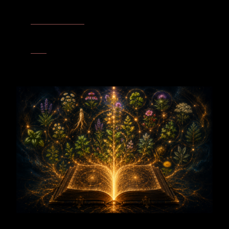
sie bis zur Frucht.
Linde & Lindenblüte
– Beide Bäume öffnen einen Raum von
Gemeinschaft, Herzenswärme und Zugehörigkeit. Verbindung
entsteht, ohne die eigene Verwurzelung zu verlieren.
Eiche
– Die Eiche ergänzt die fruchtbare Bewegung des
Apfelbaums durch Standfestigkeit. Gemeinsam verbinden sie
tiefe Wurzeln mit der Öffnung zum Licht.