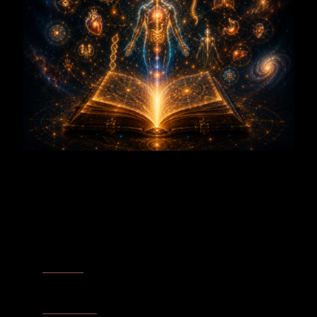
3-Klang
Wachstum
– Der Apfelbaum zeigt, dass Entwicklung ihre eigene
Zeit besitzt. Jeder Abschnitt trägt bereits die nächste Bewegung
in sich.
Fruchtbarkeit
– Blüte, Bestäubung, Frucht und Samen zeigen