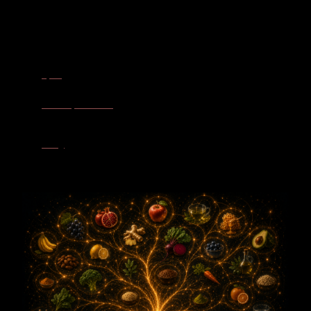
Lebensmittel-alphabet
Apfel
– Der Apfel ist die sichtbar gewordene Essenz des Baumes.
Er trägt Reife und die Fülle eines ganzen Jahreszyklus in sich.
Granatapfel & Blüte
– Apfel und Granatapfel verbinden
Fruchtbarkeit und Samenreichtum mit dem Potenzial neuer
Lebenszyklen.
Honig
– Honig entsteht aus der Begegnung von Blüte und Biene.
Er ergänzt den Apfelbaum durch die goldene Süße gemeinsam
getragener Schöpfung.