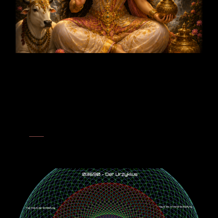
Urzyklus im Bild
3 → 6
– Der Apfelbaum führt geöffnetes Schöpfungspotenzial in
die Verdichtung. Aus Knospe und Blüte entsteht die greifbare
Form der reifen Frucht.