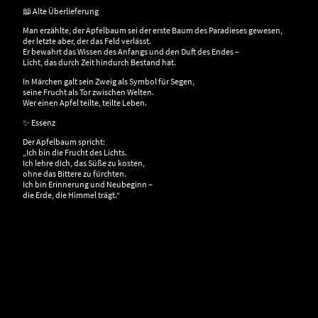
📖 Alte Überlieferung
Man erzählte, der Apfelbaum sei der erste Baum des Paradieses gewesen,
der letzte aber, der das Feld verlässt.
Er bewahrt das Wissen des Anfangs und den Duft des Endes –
Licht, das durch Zeit hindurch Bestand hat.
In Märchen galt sein Zweig als Symbol für Segen,
seine Frucht als Tor zwischen Welten.
Wer einen Apfel teilte, teilte Leben.
✨ Essenz
Der Apfelbaum spricht:
„Ich bin die Frucht des Lichts.
Ich lehre dich, das Süße zu kosten,
ohne das Bittere zu fürchten.
Ich bin Erinnerung und Neubeginn –
die Erde, die Himmel trägt.“