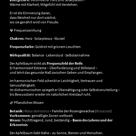
Wärme mit Klarheit, Mitgefühl mit Verstehen.
Er ist die Erinnerung daran,
dass Weisheit nur dort wächst,
wo sie genährt wird von Freude.
💎 Frequenzwirkung
Chakren:
Herz · Solarplexus · Wurzel
Frequenzfarbe:
Goldrot mit grünem Leuchten
Wirkqualität:
Balance · Lebenslust · Selbstannahme
Der Apfelbaum wirkt als
Frequenzfeld der Reife
.
Er harmonisiert Extreme – Überforderung und Stillstand –
und lehrt das gesunde Maß zwischen Geben und Empfangen.
Im harmonischen Feld schenkt er Leichtigkeit, Vertrauen und
Genussfähigkeit.
Im disharmonischen spiegelt er Übersättigung oder Selbstverurteilung –
bis Bewusstsein wieder im natürlichen Kreislauf ruht.
🌿 Pflanzliches Wissen
Botanik:
Malus domestica
– Familie der Rosengewächse (
Rosaceae
)
Vorkommen:
gemäßigte Zonen weltweit
Wesen:
fruchttragend, rund, beständig –
Baum des Lebens und der
Erkenntnis
Der Apfelbaum liebt Nähe – zu Sonne, Bienen und Menschen.