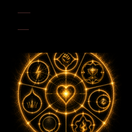
Maß und Versorgung miteinander verbindet.
Avaritia
– Der Apfelbaum hält seine Früchte nicht dauerhaft fest.
Er gibt weiter, was in ihm gereift ist, und zeigt Fülle als Kreislauf
von Empfangen, Bewahren und Teilen.
Invidia
– Jeder Apfel reift an seinem eigenen Platz und dennoch
aus demselben Baum. Der Apfelbaum erinnert daran, dass
Verschiedenheit keinen Mangel erzeugt, sondern Ausdruck einer
gemeinsamen Fülle ist.