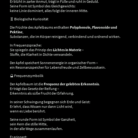
Er blüht in zarter Anmut, trägt in Fülle und ruht in Geduld.
Seine Form ist Symbol des Gleichgewichts:
keine Linie dominiert, alles folgt der inneren Mitte.
🧬 Biologische Kuriosität
Die Früchte des Apfelbaums enthalten
Polyphenole, Flavonoide und
Pektine
,
Substanzen, die im Körper reinigend, verbindend und ordnend wirken.
In Frequenzsprache:
Sie spiegeln das Prinzip des
Lichtes in Materie
–
Stoffe, die Klarheit in Dichte verwandeln.
Der Apfel speichert Sonnenenergie in organischer Form –
ein Resonanzspeicher für Lebensfreude und Zellbewusstsein.
🔮 Frequenzsymbolik
Der Apfelbaum ist die
Frequenz der gelebten Erkenntnis
.
Er trägt das Gesetz der Reifung –
Erkenntnis als süße Frucht der Erfahrung.
In seiner Schwingung begegnen sich Erde und Geist:
Er lehrt, dass Wissen nur dann Licht wird,
wenn es Liebe berührt.
Seine runde Form ist Symbol der Ganzheit,
sein Kern die stille Mitte,
in der alle Wege zusammenlaufen.
Er erinnert: