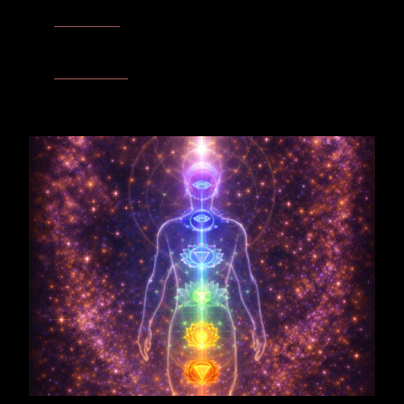
Herzzentrum
– Blüte, Duft und Frucht tragen die Resonanz einer
Liebe, die sich öffnet, nährt und aus ihrer eigenen Fülle heraus
weitergibt.
Sakralzentrum
– Der Apfelbaum wird dem Sakralzentrum
zugeordnet, weil er Begegnung, Befruchtung und schöpferische
Lebenskraft in sichtbare Form überführt.