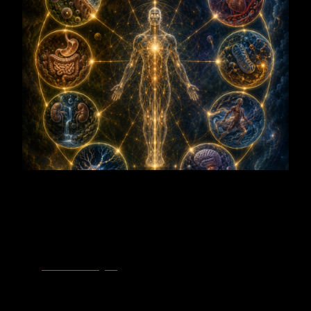
Polaritätsachse
Aufnahme ↔ Abgabe
– Der Apfelbaum empfängt Wasser, Licht
und Nährkraft und gibt sie als Blüte, Frucht und Samen weiter.
Fülle wird zum Kreislauf des Empfangens und Teilens.