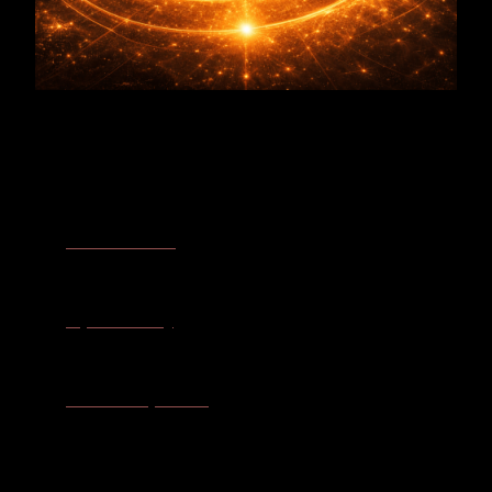
Prozessfelder
Werden & Wachsen
– Der Apfelbaum bildet die gesamte
Bewegung von der Knospe über die Blüte bis zur reifen Frucht
ab. Wachstum erscheint in ihm als geordnete Entfaltung des
bereits angelegten Potenzials.
Rhythmusstörung
– Seine Bindung an Blütezeit, Reifung, Ernte
und Winterruhe macht den Apfelbaum zum Resonanzbild eines
Lebens, das seine Kraft aus dem Einklang mit natürlichen
Zeiträumen gewinnt.
Strukturelle Dysbalance
– Stamm, Äste, Blätter und Früchte
benötigen ein ausgewogenes Verhältnis von Halt und
Beweglichkeit. Der Apfelbaum erinnert an eine Form, die Last
tragen kann, ohne ihre lebendige Offenheit zu verlieren.