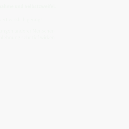
nahme und Selbstzweifel
.
ert wirklich genügt.
eldungen anderer Menschen
blehnung sehr tief wirken