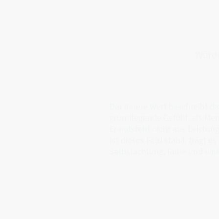
Würde
Der innere Wert beschreibt d
grundlegende Gefühl, als Mens
Er entsteht nicht aus Leistun
Ist dieses Feld stabil, trägt es
Selbstachtung, Ruhe und eine