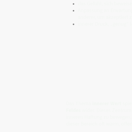
das Gefühl, sich bewei
Anpassung an Erwartun
anderer, um akzeptiert 
innerer Druck, „genug“ 
Das Thema
innerer Wert
spie
Feldes
wider. Dieses Zentrum s
inneren Haltung zu bewegen. W
dieser Bereich oft warm, offe