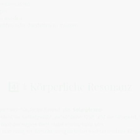
sen zu müssen
gen
zu werden
leisten oder darstellen zu müssen
4️⃣ ⚕ Körperliche Resonanz
gelt sich häufig im Bereich des
Solarplexus-
teht für Selbstgefühl, persönliche Kraft und die Fähigkeit, 
ird der eigene Wert stabil erlebt, fühlt sich
n und ruhig an. Entscheidungen fallen leichter und der Körp