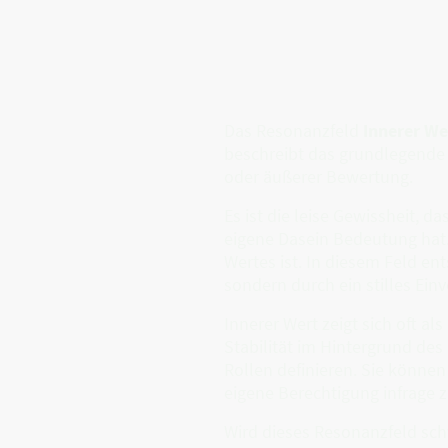
Das Resonanzfeld
Innerer We
beschreibt das grundlegende 
oder äußerer Bewertung.
Es ist die leise Gewissheit, da
eigene Dasein Bedeutung hat.
Wertes ist. In diesem Feld en
sondern durch ein stilles Einv
Innerer Wert zeigt sich oft als
Stabilität im Hintergrund des
Rollen definieren. Sie können
eigene Berechtigung infrage z
Wird dieses Resonanzfeld sc