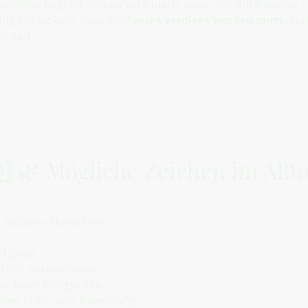
feldes beginnt sich zu verändern, wenn der Blick wieder 
ung entwickeln, dass Wert
nicht verdient werden muss
, so
n darf.
️⃣ 🌿 Mögliche Zeichen im Allt
it anderen Menschen
ätigung
irklich anzunehmen
handener Fähigkeiten
über Kritik oder Bewertung