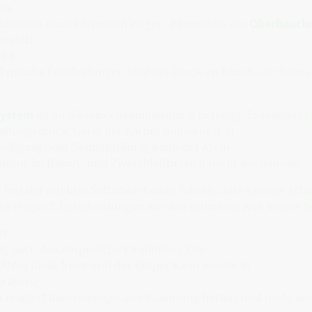
ins
cherheit auch körperlich zeigen. Besonders der
Oberbauch
en sich
cht
Typische Empfindungen sind ein Druck im Bauch, ein flaues
system
ist an diesem Zusammenhang beteiligt. Es reagiert st
artungsdruck. Gerät der Körper unbewusst in
eidigung oder Selbstprüfung, kann der Atem
latur im Bauch- und Zwerchfellbereich leicht anspannen.
t instabil erlebter Selbstwert dazu führen, dass Energie sch
ss reagiert. Entscheidungen werden schwerer, weil innere Si
rt
fig auch das körperliche Empfinden. Der
tem fließt freier und der Körper kann wieder in
präsenz
 reagiert dann weniger aus Spannung heraus und mehr aus 