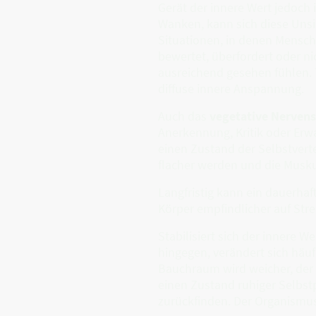
Gerät der innere Wert jedoch 
Wanken, kann sich diese Unsi
Situationen, in denen Mensch
bewertet, überfordert oder ni
ausreichend gesehen fühlen. 
diffuse innere Anspannung.
Auch das
vegetative Nerven
Anerkennung, Kritik oder Erw
einen Zustand der Selbstvert
flacher werden und die Musku
Langfristig kann ein dauerhaf
Körper empfindlicher auf Stre
Stabilisiert sich der innere We
hingegen, verändert sich häu
Bauchraum wird weicher, der A
einen Zustand ruhiger Selbst
zurückfinden. Der Organismus