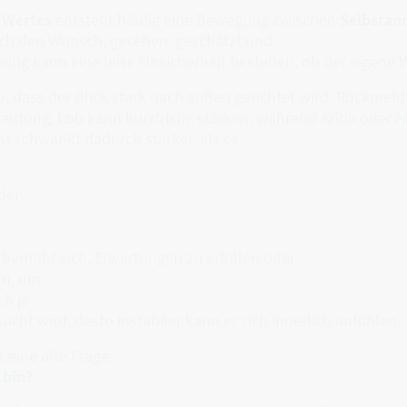
 Wertes
entsteht häufig eine Bewegung zwischen
Selbstan
ich den Wunsch, gesehen, geschätzt und
itig kann eine leise Unsicherheit bestehen, ob der eigene W
u, dass der Blick stark nach außen gerichtet wird. Rückm
utung. Lob kann kurzfristig stärken, während Kritik oder A
ht schwankt dadurch stärker, als es
 den
 bemüht sich, Erwartungen zu erfüllen oder
ln, um
h je
ucht wird, desto instabiler kann er sich innerlich anfühlen.
 eine alte Frage:
 bin?