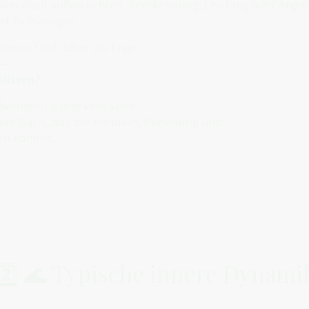
stärker nach außen richten. Anerkennung, Leistung oder Anp
rt zu erzeugen.
dieses Feld daher die Frage:
 –
müssen?
überhöhung und kein Stolz.
nnere Basis, aus der Handeln, Beziehung und
hen können.
2️⃣ 🌊 Typische innere Dynami