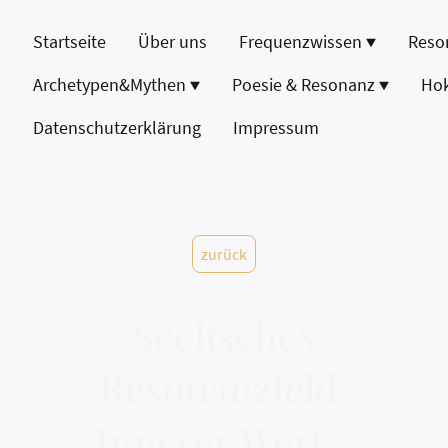
Startseite
Über uns
Frequenzwissen
Reso
Archetypen&Mythen
Poesie & Resonanz
Ho
Datenschutzerklärung
Impressum
zurück
Seelisches
Resonanzfeld:
Innerer Wert -