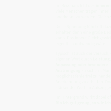
Im Resonanzfeld des
inneren
Viele Menschen tragen innerl
anerkannt zu werden. Gleichze
Diese Spannung führt oft daz
erhalten dann eine große Bede
kann. Das innere Gleichgewic
eigentlich notwendig wäre.
Typisch ist auch der Versuch,
eigenen Wert durch
Leistung,
Anpassung oder besondere
Anstrengung
zu sichern. Man
möglichst fehlerfrei zu hande
Anerkennung zu erhalten. Doc
stärker der Wert im Außen ges
Im Hintergrund wirkt dabei oft
Bin ich gut genug, so wie ich