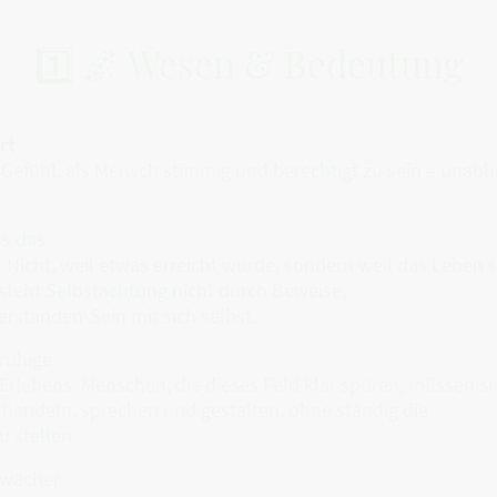
1️⃣ 🌌 Wesen & Bedeutung
rt
Gefühl, als Mensch stimmig und berechtigt zu sein – unabhä
ss das
 Nicht, weil etwas erreicht wurde, sondern weil das Leben 
tsteht Selbstachtung nicht durch Beweise,
erstanden-Sein mit sich selbst.
 ruhige
 Erlebens. Menschen, die dieses Feld klar spüren, müssen s
 handeln, sprechen und gestalten, ohne ständig die
u stellen.
hwächer