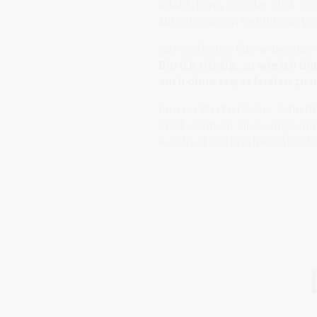
erlebt, kann sich der Blick 
Mitteln, um ein Gefühl von We
Auf seelischer Ebene berührt 
Bin ich richtig, so wie ich bin
auch ohne etwas leisten zu 
Innerer Wert ist keine Selbst
Er ist vielmehr eine ruhige i
Ausdruck natürlicher entste