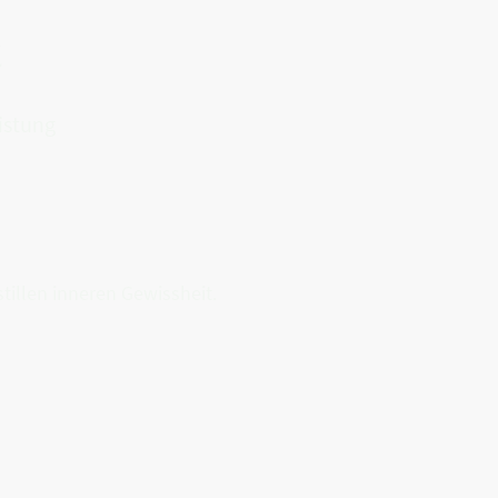
t
istung
tillen inneren Gewissheit.