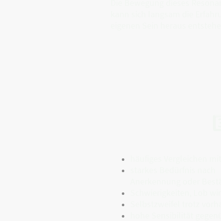
Die Bewegung dieses Resonanz
kann sich langsam die Erfahr
eigenen Sein heraus entstehe
3
häufiges Vergleichen m
starkes Bedürfnis nach
Anerkennung oder Best
Schwierigkeiten, Lob w
Selbstzweifel trotz vor
hohe Sensibilität gegen