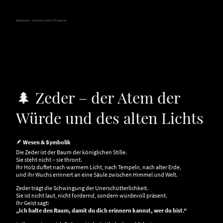
Hokamook - Zwischen Licht & Frequenz
🌲 Zeder – der Atem der
Würde und des alten Lichts
🪶
Wesen & Symbolik
Die Zeder ist der Baum der königlichen Stille.
Sie steht nicht – sie thront.
Ihr Holz duftet nach warmem Licht, nach Tempeln, nach alter Erde,
und ihr Wuchs erinnert an eine Säule zwischen Himmel und Welt.
Zeder trägt die Schwingung der Unerschütterlichkeit.
Sie ist nicht laut, nicht fordernd, sondern würdevoll präsent.
Ihr Geist sagt:
„Ich halte den Raum, damit du dich erinnern kannst, wer du bist.“