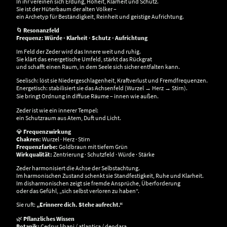
In ihr vereinen sich Erdung, Hoheit, Klarheit und Schutz.
Sie ist der Hüterbaum der alten Völker –
ein Archetyp für Beständigkeit, Reinheit und geistige Aufrichtung.
🌀
Resonanzfeld
Frequenz: Würde · Klarheit · Schutz · Aufrichtung
Im Feld der Zeder wird das Innere weit und ruhig.
Sie klärt das energetische Umfeld, stärkt das Rückgrat
und schafft einen Raum, in dem Seele sich sicher entfalten kann.
Seelisch: löst sie Niedergeschlagenheit, Kraftverlust und Fremdfrequenzen.
Energetisch: stabilisiert sie das Achsenfeld (Wurzel → Herz → Stirn).
Sie bringt Ordnung in diffuse Räume – innen wie außen.
Zeder ist wie ein innerer Tempel:
ein Schutzraum aus Atem, Duft und Licht.
💎
Frequenzwirkung
Chakren:
Wurzel · Herz · Stirn
Frequenzfarbe:
Goldbraun mit tiefem Grün
Wirkqualität:
Zentrierung · Schutzfeld · Würde · Stärke
Zeder harmonisiert die Achse der Selbstachtung.
Im harmonischen Zustand schenkt sie Standfestigkeit, Ruhe und Klarheit.
Im disharmonischen zeigt sie fremde Ansprüche, Überforderung
oder das Gefühl, „sich selbst verloren zu haben“.
Sie ruft:
„Erinnere dich. Stehe aufrecht.“
🌿
Pflanzliches Wissen
Botanik:
Cedrus libani / atlantica / deodara