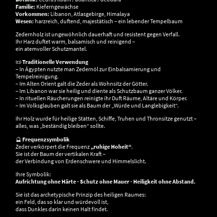
Familie:
Kieferngewächse
Vorkommen:
Libanon, Atlasgebirge, Himalaya
Wesen:
harzreich, duftend, majestätisch – ein lebender Tempelbaum
Zedernholz ist ungewöhnlich dauerhaft und resistent gegen Verfall.
Ihr Harz duftet warm, balsamisch und reinigend –
ein atemvoller Schutzmantel.
📜
Traditionelle Verwendung
– In Ägypten nutzte man Zedernöl zur Einbalsamierung und
Tempelreinigung.
– Im Alten Orient galt die Zeder als Wohnsitz der Götter.
– Im Libanon war sie heilig und diente als Schutzbaum ganzer Völker.
– In rituellen Räucherungen reinigte ihr Duft Räume, Altäre und Körper.
– Im Volksglauben galt sie als Baum der „Würde und Langlebigkeit“.
Ihr Holz wurde für heilige Stätten, Schiffe, Truhen und Thronsitze genutzt –
alles, was „beständig bleiben“ sollte.
🔮
Frequenzsymbolik
Zeder verkörpert die Frequenz
„ruhige Hoheit“
.
Sie ist der Baum der vertikalen Kraft –
der Verbindung von Erdenschwere und Himmelslicht.
Ihre Symbolik:
Aufrichtung ohne Härte · Schutz ohne Mauer · Heiligkeit ohne Abstand.
Sie ist das archetypische Prinzip des heiligen Raumes:
ein Feld, das so klar und würdevoll ist,
dass Dunkles darin keinen Halt findet.