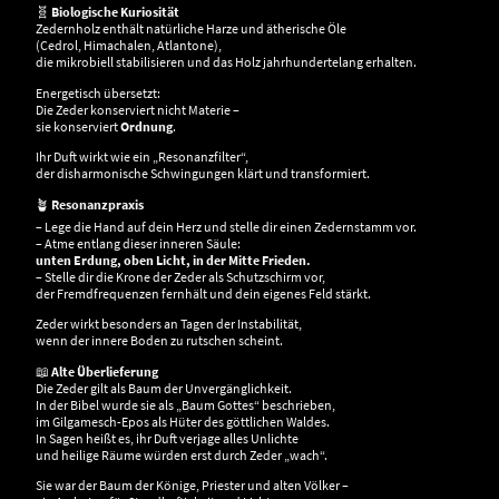
🧬
Biologische Kuriosität
Zedernholz enthält natürliche Harze und ätherische Öle
(Cedrol, Himachalen, Atlantone),
die mikrobiell stabilisieren und das Holz jahrhundertelang erhalten.
Energetisch übersetzt:
Die Zeder konserviert nicht Materie –
sie konserviert
Ordnung
.
Ihr Duft wirkt wie ein „Resonanzfilter“,
der disharmonische Schwingungen klärt und transformiert.
🪴
Resonanzpraxis
– Lege die Hand auf dein Herz und stelle dir einen Zedernstamm vor.
– Atme entlang dieser inneren Säule:
unten Erdung, oben Licht, in der Mitte Frieden.
– Stelle dir die Krone der Zeder als Schutzschirm vor,
der Fremdfrequenzen fernhält und dein eigenes Feld stärkt.
Zeder wirkt besonders an Tagen der Instabilität,
wenn der innere Boden zu rutschen scheint.
📖
Alte Überlieferung
Die Zeder gilt als Baum der Unvergänglichkeit.
In der Bibel wurde sie als „Baum Gottes“ beschrieben,
im Gilgamesch-Epos als Hüter des göttlichen Waldes.
In Sagen heißt es, ihr Duft verjage alles Unlichte
und heilige Räume würden erst durch Zeder „wach“.
Sie war der Baum der Könige, Priester und alten Völker –