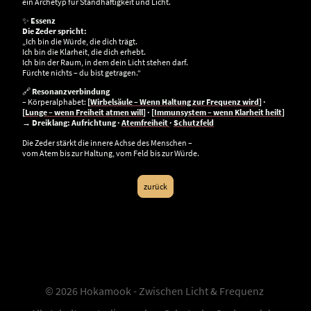
ein Archetyp für Standhaftigkeit und Licht.
✨
Essenz
Die Zeder spricht:
„Ich bin die Würde, die dich trägt.
Ich bin die Klarheit, die dich erhebt.
Ich bin der Raum, in dem dein Licht stehen darf.
Fürchte nichts – du bist getragen.“
🔗
Resonanzverbindung
– Körperalphabet:
[
Wirbelsäule – Wenn Haltung zur Frequenz wird
] ·
[
Lunge – wenn Freiheit atmen will
] · [
Immunsystem – wenn Klarheit heilt
]
→
Dreiklang: Aufrichtung ·
Atemfreiheit
·
Schutzfeld
Die Zeder stärkt die innere Achse des Menschen –
vom Atem bis zur Haltung, vom Feld bis zur Würde.
zurück
© 2026 Hokamook - Zwischen Licht & Frequenz