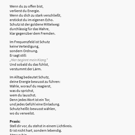
Wenn du zu offen bist,
verlierst du Energie.
Wenn du dich zu stark verschließt,
erstickst du im eigenen Echo.
Schutz ist der goldene Mittelweg:
durchlässig für das Wahre,
klar gegenüber dem Fremden.
Im Frequenzfeld ist Schutz
keine Verteidigung,
sondern Ordnung.
Er sagt still:
„Hier beginnt mein Klang.“
Und sobald du das fühlst,
verstummt der Lärm.
Im Alltag bedeutet Schutz,
deine Energie bewusst zu führen:
Wähle, worauf du reagierst,
was du sprichst,
wem du lauschst.
Denn jedes Wort ist ein Tor,
und jedes Gefühl eine Einladung.
Schutz heißt: bewusst wählen,
wo du verweilst.
Praxis:
Stell dir vor, du stehst in einem Lichtkreis.
Er ist nicht hart, sondern lebendig.
Atme ruhig.