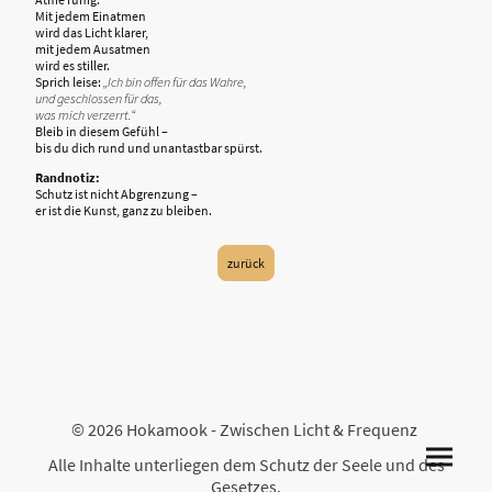
Mit jedem Einatmen
wird das Licht klarer,
mit jedem Ausatmen
wird es stiller.
Sprich leise:
„Ich bin offen für das Wahre,
und geschlossen für das,
was mich verzerrt.“
Bleib in diesem Gefühl –
bis du dich rund und unantastbar spürst.
Randnotiz:
Schutz ist nicht Abgrenzung –
er ist die Kunst, ganz zu bleiben.
zurück
© 2026 Hokamook - Zwischen Licht & Frequenz
Alle Inhalte unterliegen dem Schutz der Seele und des
Gesetzes.