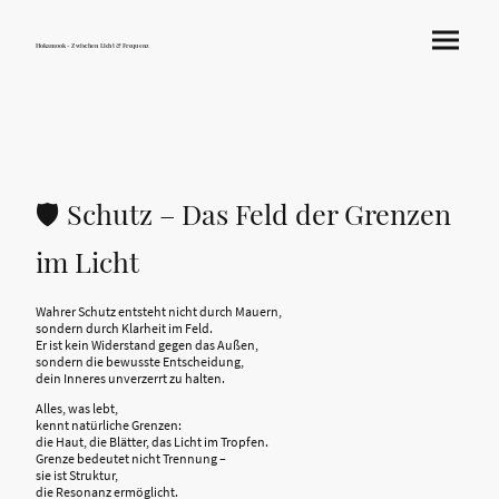
Hokamook - Zwischen Licht & Frequenz
🛡️ Schutz – Das Feld der Grenzen
im Licht
Wahrer Schutz entsteht nicht durch Mauern,
sondern durch Klarheit im Feld.
Er ist kein Widerstand gegen das Außen,
sondern die bewusste Entscheidung,
dein Inneres unverzerrt zu halten.
Alles, was lebt,
kennt natürliche Grenzen:
die Haut, die Blätter, das Licht im Tropfen.
Grenze bedeutet nicht Trennung –
sie ist Struktur,
die Resonanz ermöglicht.