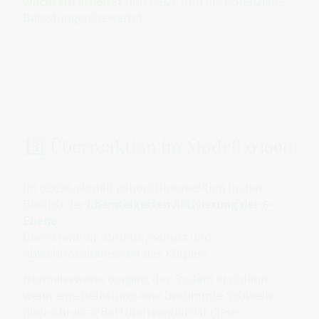
wachsam arbeitet
und Reize früh als potenzielle
Belastungen bewertet.
3️⃣ Überreaktion im Modell 03690
Im 03690-Modell gehört Überreaktion in den
Bereich der
übersteigerten Aktivierung der 6-
Ebene
.
Die 6 steht für Struktur, Schutz und
Abwehrmechanismen des Körpers.
Normalerweise reagiert das System erst dann,
wenn eine Belastung eine bestimmte Schwelle
überschreitet. Bei Überreaktion ist diese