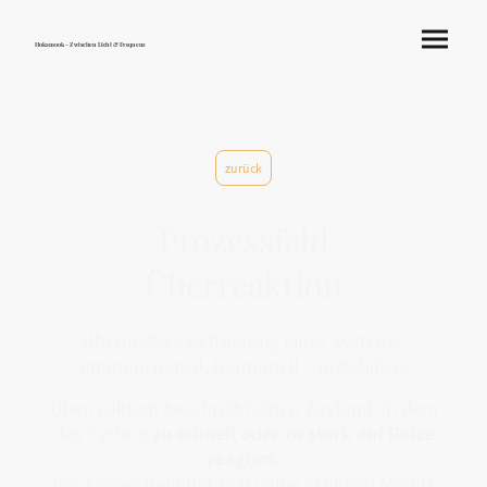
Hokamook - Zwischen Licht & Frequenz
zurück
Prozessfeld
Überreaktion
Übermäßige Aktivierung eines Systems.
(Immun, nerval, hormonell – instabile 6)
Überreaktion beschreibt einen Zustand, in dem
das System
zu schnell oder zu stark auf Reize
reagiert
.
Der Körper befindet sich dabei in einem Modus