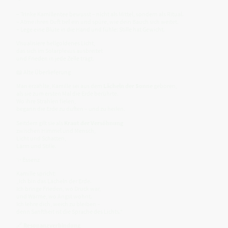
– Trinke Kamillentee bewusst – nicht als Mittel, sondern als Ritual.
– Atme ihren Duft tief ein und spüre, wie dein Bauch sich weitet.
– Lege eine Blüte in die Hand und fühle: Stille hat Gewicht.
Visualisiere hellgoldenes Licht,
das sich im Solarplexus ausbreitet
und Frieden in jede Zelle trägt.
📖 Alte Überlieferung
Man erzählte, Kamille sei aus dem
Lächeln der Sonne
geboren,
als sie zum ersten Mal die Erde berührte.
Wo ihre Strahlen fielen,
begann die Erde zu duften – und zu heilen.
Seitdem gilt sie als
Kraut der Versöhnung
zwischen Himmel und Mensch,
Licht und Schatten,
Lärm und Stille.
✨ Essenz
Kamille spricht:
„Ich bin das Lächeln der Erde.
Ich bringe Frieden, wo Druck war,
und Wärme, wo Angst wohnt.
Ich lehre dich, weich zu bleiben –
denn Sanftheit ist die Sprache des Lichts.“
🔗
Resonanzverbindung