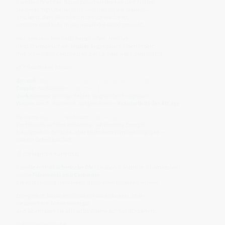
Kamille öffnet den Raum zwischen Denken und Fühlen.
Sie besänftigt Überhitzung – körperlich wie seelisch –
und lehrt, dass Weichheit nicht Schwäche ist,
sondern Rückkehr in das natürliche Gleichgewicht.
Im harmonischen Feld: heiter, offen, friedlich.
Im disharmonischen: reizbar, angespannt, überfordert.
Ihre Schwingung erinnert an das Lächeln nach dem Sturm.
🌿 Pflanzliches Wissen
Botanik:
Matricaria chamomilla
/
Chamomilla recutita
Familie:
Korbblütler (
Asteraceae
)
Vorkommen:
sonnige Felder, Wegränder, Heilgärten
Wesen:
sanft, wärmend, ausgleichend –
Kräuterlicht des Alltags
Ihr Name
Matricaria
bedeutet
Mutterkraut
–
ein Hinweis auf ihre tröstende, schützende Energie.
Sie wurzelt in der Erde, aber blüht dem Himmel entgegen –
wie ein Gebet aus Duft.
🧬 Biologische Kuriosität
Kamille enthält
ätherische Öle
(Bisabolol, Matricin, Chamazulen)
sowie
Flavonoide und Cumarine
,
die entzündungshemmend und harmonisierend wirken.
Energetisch betrachtet sind es Moleküle des Lichts –
sie speichern Sonnenenergie
und übertragen sie als sanfte Wärme auf das Körperfeld.
In Frequenzsprache: