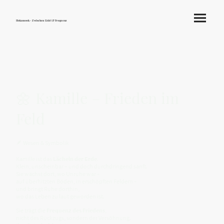
Hokamook - Zwischen Licht & Frequenz
🌼 Kamille – Frieden im
Feld
🪶 Wesen & Symbolik
Kamille ist das
Lächeln der Erde
.
Klein, unscheinbar – und doch durchdringend sanft.
Sie wächst dort, wo Unruhe war –
auf überhitzten Böden, in erschöpften Feldern –
und bringt Ruhe dorthin,
wo das Leben zu laut geworden ist.
Sie trägt die
Frequenz des Friedens
,
nicht des Rückzugs, sondern der Versöhnung.