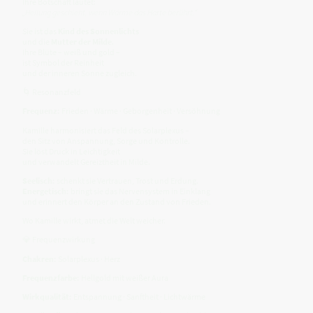
Ihre Botschaft lautet:
„Heilung geschieht, wenn Wärme das Harte berührt.“
Sie ist das
Kind des Sonnenlichts
und die
Mutter der Milde
.
Ihre Blüte – weiß und gold –
ist Symbol der Reinheit
und der inneren Sonne zugleich.
🌀 Resonanzfeld
Frequenz:
Frieden · Wärme · Geborgenheit · Versöhnung
Kamille harmonisiert das Feld des Solarplexus –
den Sitz von Anspannung, Sorge und Kontrolle.
Sie löst Druck in Leichtigkeit
und verwandelt Gereiztheit in Milde.
Seelisch:
schenkt sie Vertrauen, Trost und Erdung.
Energetisch:
bringt sie das Nervensystem in Einklang
und erinnert den Körper an den Zustand von Frieden.
Wo Kamille wirkt, atmet die Welt weicher.
💎 Frequenzwirkung
Chakren:
Solarplexus · Herz
Frequenzfarbe:
Hellgold mit weißer Aura
Wirkqualität:
Entspannung · Sanftheit · Lichtwärme