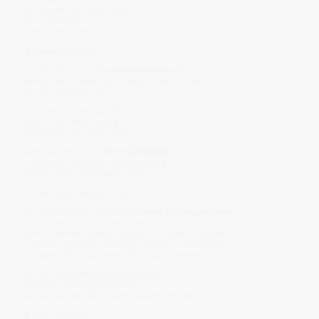
Kamille wandelt Hitze in Balance,
Reiz in Resonanz,
Angst in Vertrauen.
🔮 Frequenzsymbolik
Kamille steht für den
Frieden im Widerspruch
.
Sie zeigt, dass Sanftheit die stärkste Form der Kraft ist,
weil sie nichts erzwingt.
Sie heilt nicht durch Eingriff,
sondern durch Erinnerung –
an das Licht, das schon da ist.
Sie ist das Symbol für
mütterliche Weisheit
:
umarmend, beruhigend, allgegenwärtig.
Ihr Duft ist das Ja der Erde zur Welt.
📜 Traditionelle Verwendung
Seit Jahrtausenden gilt Kamille als
Heil- und Segenspflanze
.
Die Ägypter weihten sie der Sonne,
die Griechen nannten sie „Erdenapfel“ wegen ihres Duftes.
In Klöstern galt sie als Pflanze des Friedens und der Demut,
in Häusern als Schutz gegen Streit und Disharmonie.
Als Tee, Öl oder Räucherung begleitete sie
Geburten, Genesung, Abschiede –
überall dort, wo Heilung durch Wärme geschieht.
🪴 Resonanzpraxis