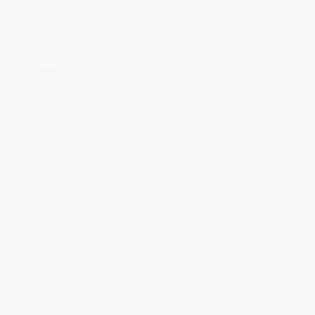
die
Mutterpflanze des Verdauens
und der weichen Kommunikation.
Er klärt, indem er erwärmt,
und wärmt, indem er Vertrauen schafft.
🌀
Resonanzfeld
Frequenz:
Milde · Fluss · Atemruhe
Ton / Hz:
432 Hz (Herz-Solarplexus-Achse) · Oktav 216 Hz
Frequenzfarbe:
Hellgrün mit Goldschleier
Chakra:
Herz / Kehlchakra / Solarplexus
Element:
Luft & Erde
Fenchel schwingt im Feld der Weichheit.
Er ist kein Antrieb, sondern eine Erinnerung –
eine zarte Welle, die Spannung löst,
ohne den Strom zu unterbrechen.
Seine Frequenz bringt das Nervensystem zur Ruhe,
öffnet den Atemraum
und lehrt, dass Heilung nicht durch Kontrolle,
sondern durch Hingabe geschieht.
Fenchel atmet für den Körper,
wenn der Mensch vergessen hat, wie Stille klingt.
💎
Frequenzwirkung
(Spurenelement- & Vitamin-Resonanzen)
Resonanzquelle
Wirkung im Körper