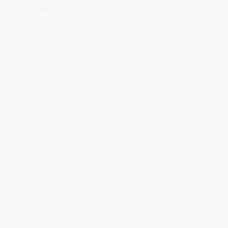
✨
Spirituelle Bedeutung
Fenchel ist die
Stimme der Stille
im Reich der Pflanzen.
Er flüstert, wo andere schreien,
und heilt, indem er Raum lässt.
„Ich lehre dich, sanft zu sein –
nicht schwach.“
Spirituell steht Fenchel für
Atembewusstsein
–
für die Verbindung zwischen Ein- und Ausatmen,
Empfangen und Loslassen,
Licht und Körper.
Er hilft, Worte und Gefühle in Einklang zu bringen,
und führt das Herz zurück in die Sprache der Ruhe.
Sein Wesen gleicht einem Gebet in Bewegung –
leise, aber beständig.
☀️
Lichtaspekt der Nahrung
Fenchel trägt das Licht des Atems.
Wenn du ihn kaust, trinkst oder als Tee atmest,
spürst du, wie Licht und Luft sich verbinden.
Sein Duft weitet das Brustfeld
und erinnert an den einfachen, heiligen Akt:
Einatmen – Sein – Ausatmen.
Er heilt nicht durch Wirkung,
sondern durch Rhythmus.