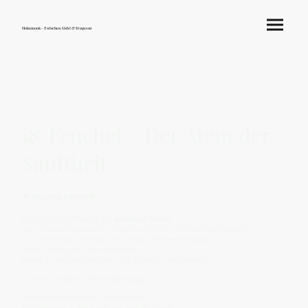
Hokamook - Zwischen Licht & Frequenz
🌿 Fenchel – Der Atem der
Sanftheit
🪶
Wesen & Symbolik
Fenchel ist die Pflanze des
goldenen Atems.
Sie verbindet Erde und Himmel durch Duft, Licht und Leichtigkeit.
In ihrer Gestalt steckt das Prinzip des offenen Kreislaufs:
feine Fächer, wie Flügel geordnet,
bereit, Licht zu empfangen und in Duft zu verwandeln.
„Ich bin der Atem, der Frieden trägt.“
Fenchel bringt Klarheit, ohne Härte.
Er ist das Kraut, das nährt, besänftigt, öffnet –