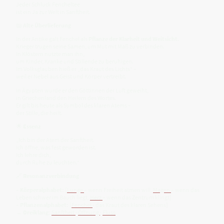
Jeder Schluck Fencheltee
ist ein Ja zur Welt in Sanftheit.
📖
Alte Überlieferung
In der Antike galt Fenchel als
Pflanze der Klarheit und Weitsicht.
Krieger trugen seine Samen, um Mut mit Maß zu verbinden.
In Klöstern nutzte man ihn,
um Kinder, Kranke und Stillende zu beruhigen.
Im Volksglauben hieß er „das Kraut des Lichts“ –
weil er Nebel aus Geist und Körper vertreibt.
In Ägypten wurde er den Göttinnen der Luft geweiht,
in Griechenland den Heilern des Wortes.
Er gilt bis heute als Symbol des klaren Atems –
der Stille, die heilt.
🌟
Essenz
„Ich bin der Atem der Sanftheit.
Ich öffne, was fest geworden ist.
Ich lehre dich,
durch Ruhe zu leuchten.“
🔗
Resonanzverbindung
–
Körperalphabet:
[
Lunge
– wenn Freiheit atmen will,
Magen
– wenn das
Leben schwer im Bauch liegt,
Herz
– wenn das Zentrum klingt]
–
Pflanzenalphabet:
[
Fenchel
- das Kraut des klaren Sehens]
→
Dreiklang:
Sanftheit
·
Öffnung
·
Fluss