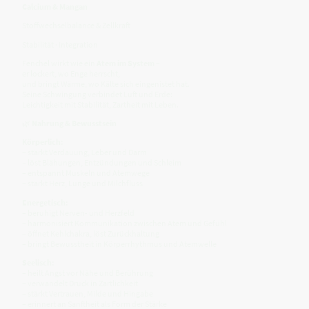
Calcium & Mangan
Stoffwechselbalance & Zellkraft
Stabilität · Integration
Fenchel wirkt wie ein
Atem im System
–
er lockert, wo Enge herrscht,
und bringt Wärme, wo Kälte sich eingenistet hat.
Seine Schwingung verbindet Luft und Erde:
Leichtigkeit mit Stabilität, Zartheit mit Leben.
🌿
Nahrung & Bewusstsein
Körperlich:
– stärkt Verdauung, Leber und Darm
– löst Blähungen, Entzündungen und Schleim
– entspannt Muskeln und Atemwege
– stärkt Herz, Lunge und Milchfluss
Energetisch:
– beruhigt Nerven- und Herzfeld
– harmonisiert Kommunikation zwischen Atem und Gefühl
– öffnet Kehlchakra, löst Zurückhaltung
– bringt Bewusstheit in Körperrhythmus und Atemwelle
Seelisch:
– heilt Angst vor Nähe und Berührung
– verwandelt Druck in Zärtlichkeit
– stärkt Vertrauen, Milde und Hingabe
– erinnert an Sanftheit als Form der Stärke