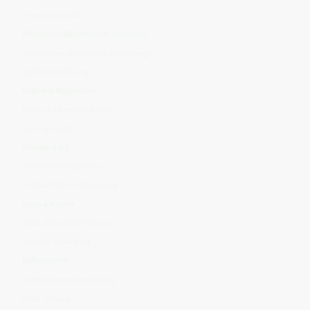
Frequenzqualität
Ätherische Öle (Anethol, Fenchon)
entspannen Muskulatur & Atemwege
Sanftheit · Öffnung
Kalium & Magnesium
Herz- und Nervenbalance
Leitung · Ruhe
Vitamin C & E
antioxidativer Zellschutz
Lichtaufnahme · Reinigung
Eisen & Kupfer
Blutaufbau & Wärmefluss
Vitalität · Bewegung
Ballaststoffe
harmonisieren Verdauung
Fluss · Erdung