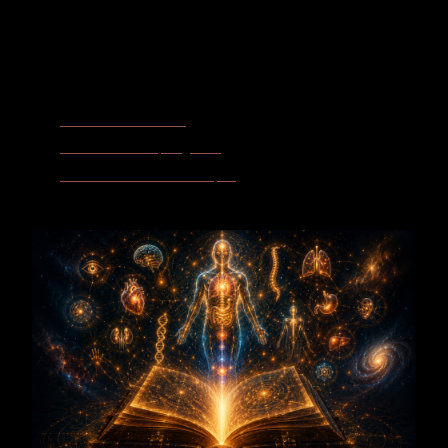
Körperalphabet
Sakralzentrum - Ich fühle
Uterus - wenn Schöpfung atmet
Meridiane - Lichtadern des Körpers