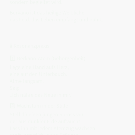
sondern begleitet wird.
Berkano ist das heilige Weibliche —
das Feld, das Leben empfängt und nährt.
---
🕯 Resonanzpraxis
1️⃣ Berkano-Atem (Geborgenheit)
Lege eine Hand aufs Herz,
eine auf den Unterbauch.
Atme langsam.
Sag:
„Ich nähre das Neue in mir.“
2️⃣ Wachstum in der Stille
Stell dir einen jungen Spross vor,
der aus dunkler Erde auftaucht.
Lass ihn mit jedem Atemzug wachsen —