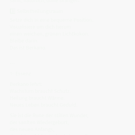
sanft, natürlich, ohne Drängen.
3️⃣ Selbstheilungsraum
Setze dich in eine bequeme Position.
Visualisiere um dich herum
einen weichen, grünen Lichtkokon.
Bleibe darin.
Das ist Berkano.
---
✨ Essenz
Berkano lehrt:
Wachstum braucht Schutz.
Heilung braucht Wärme.
Neues Leben braucht Geduld.
Sie ist die Rune der stillen Wunder,
der sanften Wiedergeburt,
des neuen Anfangs,