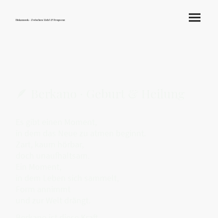
Hokamook - Zwischen Licht & Frequenz
🪶 Berkano · Geburt & Heilung
Es gibt einen Moment,
in dem das Neue zu atmen beginnt.
Zart, kaum hörbar,
doch unaufhaltsam.
Ein Moment,
in dem Leben sich sammelt,
Form annimmt
und zur Welt drängt.
Berkano ist diese Kraft —