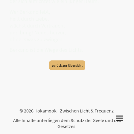
der sich aufrichtet wie ein junger Baum.
Wer Berkano lebt,
heilt durch Liebe,
wächst durch Vertrauen,
und bringt Neues hervor,
ohne etwas zu zwingen.
Berkano ist die Wiege des Lichts.
zurück zur Übersicht
© 2026 Hokamook - Zwischen Licht & Frequenz
Alle Inhalte unterliegen dem Schutz der Seele und des
Gesetzes.