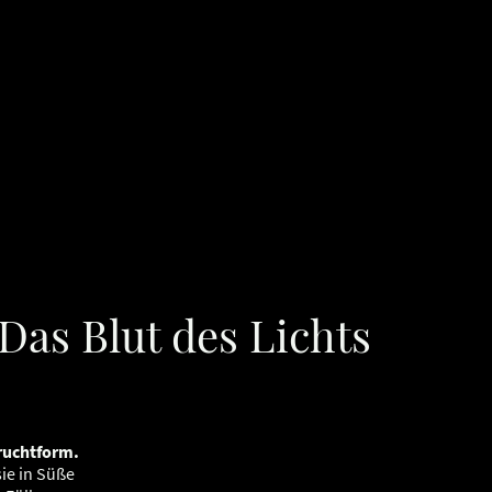
Startseite
Blog
Über uns
Frequenzwissen
Archetypen&Mythen
Poesie & Resonanz
Ho
Datenschutzerklärung
Impressum
Das Blut des Lichts
Fruchtform.
sie in Süße