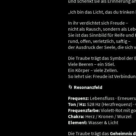
und schenkt sie als Erinnerung an
„Ich bin das Licht, das du trinken
In ihr verdichtet sich Freude –
nicht als Rausch, sondern als Leb
Sie ist das Sinnbild für Reife und
rund, offen, verletzlich, saftig –
der Ausdruck der Seele, die sich 
Die Traube trägt das Symbol der E
Viele Beeren – ein Stiel.
Ein Körper – viele Zellen.
So lehrt sie: Freude ist Verbindun
🌀
Resonanzfeld
Frequenz:
Lebensfluss · Erneueru
Ton / Hz:
528 Hz (Herzfrequenz) ·
Frequenzfarbe:
Violett-Rot mit g
Chakra:
Herz / Kronen / Wurzel
Element:
Wasser & Licht
Die Traube trägt das
Geheimnis d