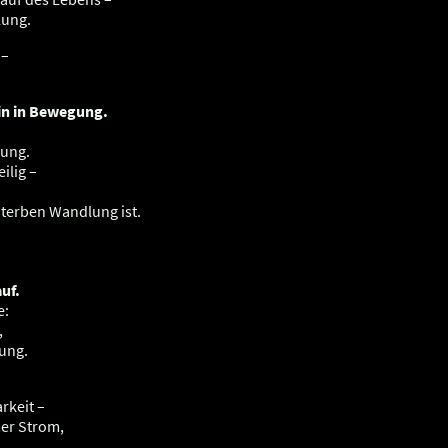
lung.
 –
in in Bewegung.
dung.
ilig –
Sterben Wandlung ist.
uf.
e:
,
ung.
rkeit –
mer Strom,
.