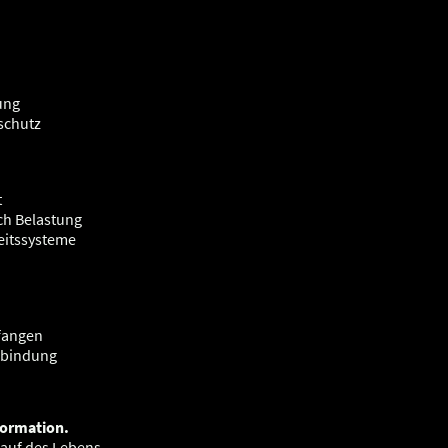
ung
lschutz
t
ch Belastung
keitssysteme
pfangen
erbindung
formation.
lauf des Lebens –