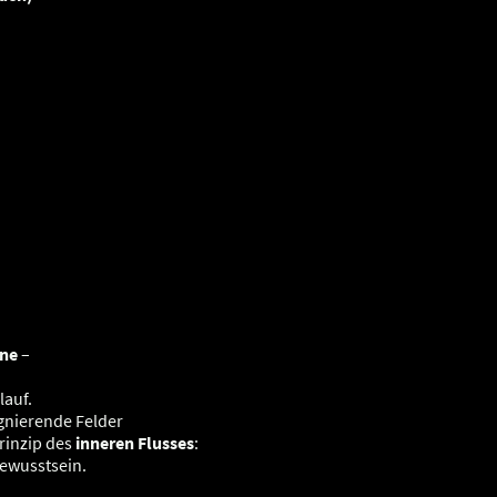
nne
–
lauf.
agnierende Felder
rinzip des
inneren Flusses
:
Bewusstsein.