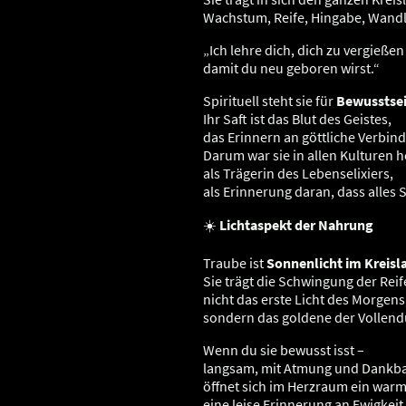
Wachstum, Reife, Hingabe, Wand
„Ich lehre dich, dich zu vergießen
damit du neu geboren wirst.“
Spirituell steht sie für
Bewusstse
Ihr Saft ist das Blut des Geistes,
das Erinnern an göttliche Verbin
Darum war sie in allen Kulturen he
als Trägerin des Lebenselixiers,
als Erinnerung daran, dass alles 
☀️
Lichtaspekt der Nahrung
Traube ist
Sonnenlicht im Kreisla
Sie trägt die Schwingung der Reif
nicht das erste Licht des Morgens
sondern das goldene der Vollend
Wenn du sie bewusst isst –
langsam, mit Atmung und Dankba
öffnet sich im Herzraum ein war
eine leise Erinnerung an Ewigkeit