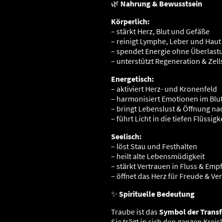
🌿
Nahrung & Bewusstsein
Körperlich:
– stärkt Herz, Blut und Gefäße
– reinigt Lymphe, Leber und Haut
– spendet Energie ohne Überlast
– unterstützt Regeneration & Zel
Energetisch:
– aktiviert Herz- und Kronenfeld
– harmonisiert Emotionen im Blu
– bringt Lebenslust & Öffnung na
– führt Licht in die tiefen Flüssig
Seelisch:
– löst Stau und Festhalten
– heilt alte Lebensmüdigkeit
– stärkt Vertrauen in Fluss & Em
– öffnet das Herz für Freude & V
✨
Spirituelle Bedeutung
Traube ist das
Symbol der Trans
Sie trägt in sich den ganzen Kreis