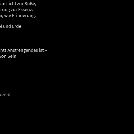
vom Licht zur Süße,
rung zur Essenz.
om, wie Erinnerung.
l und Erde
,
chts Anstrengendes ist –
von Sein.
nzen)