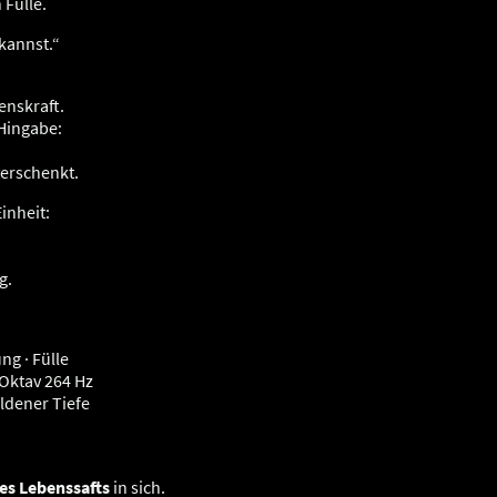
 Fülle.
 kannst.“
enskraft.
 Hingabe:
verschenkt.
inheit:
g.
ng · Fülle
 Oktav 264 Hz
oldener Tiefe
es Lebenssafts
in sich.