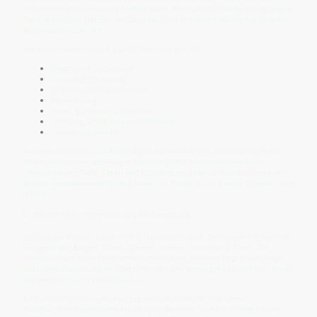
antworten und in Ordnung bleiben kann. Ihre stärkste Überlieferung liegt in
der chinesischen Medizin, im Daoismus und in der Vorstellung des Körpers
als innerer Landschaft.
Mit ihnen verbinden sich häufig Vorstellungen von:
Wegen und Leitbahnen
Fluss und Bewegung
Verbindung und Austausch
Yin und Yang
Toren, Quellen und Punkten
Ordnung, Rhythmus und Ausgleich
innerer Landschaft
In der chinesischen Überlieferung ist der Mensch kein Sammelsurium von
Teilen, sondern ein lebendiges Strömungsfeld. Meridiane verbinden
Oberfläche und Tiefe, Organ und Körperraum, oben und unten, innen und
außen. Sie wirken wie Flüsse, Kanäle und Pfade, durch die das Qi seinen Weg
findet.
👉 Der Meridian ist die Ordnung der Bewegung.
Das Bild der inneren Landschaft ist besonders stark: Der Körper erscheint als
Geografie aus Bergen, Tälern, Quellen, Meeren, Pässen und Toren. Die
Meridiane sind darin keine technischen Linien, sondern begehbare Wege
des Lebensflusses. Wo ein Weg offen ist, kann Versorgung stattfinden. Wo er
blockiert ist, stockt die Verbindung.
Auch die Akupunkturpunkte tragen diese Symbolik. Viele ihrer
traditionellen Namen erinnern an Tore, Brunnen, Quellen, Meere, Paläste