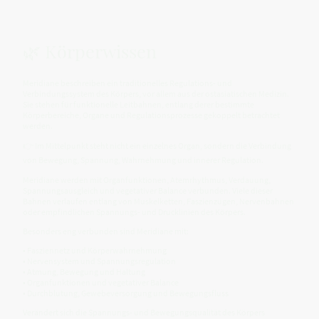
🌿 Körperwissen
Meridiane beschreiben ein traditionelles Regulations- und
Verbindungssystem des Körpers, vor allem aus der ostasiatischen Medizin.
Sie stehen für funktionelle Leitbahnen, entlang derer bestimmte
Körperbereiche, Organe und Regulationsprozesse gekoppelt betrachtet
werden.
👉 Im Mittelpunkt steht nicht ein einzelnes Organ, sondern die Verbindung
von Bewegung, Spannung, Wahrnehmung und innerer Regulation.
Meridiane werden mit Organfunktionen, Atemrhythmus, Verdauung,
Spannungsausgleich und vegetativer Balance verbunden. Viele dieser
Bahnen verlaufen entlang von Muskelketten, Faszienzügen, Nervenbahnen
oder empfindlichen Spannungs- und Drucklinien des Körpers.
Besonders eng verbunden sind Meridiane mit:
• Fasziennetz und Körperwahrnehmung
• Nervensystem und Spannungsregulation
• Atmung, Bewegung und Haltung
• Organfunktionen und vegetativer Balance
• Durchblutung, Gewebeversorgung und Bewegungsfluss
Verändert sich die Spannungs- und Bewegungsqualität des Körpers