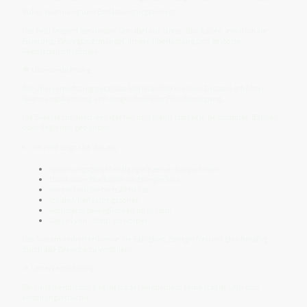
Ruhe, Spannung und Entlastung organisiert.
Das Feld reagiert besonders sensibel auf Stress, Blockaden, emotionale
Fixierung, Bewegungsmangel, innere Überlastung und gestörte
Regulationsrhythmen.
🔶 Überverdichtung
Bei Überverdichtung gerät das Meridianfeld in einen Zustand erhöhter
Spannungsbindung und eingeschränkter Flussbewegung.
Die Energie zirkuliert weniger frei und bleibt stärker in bestimmten Bahnen
oder Regionen gebunden.
👉 im Feld zeigt sich das als:
Spannungsgefühl entlang einzelner Körperlinien
Druck oder Blockaden im Energiefluss
innere Unruhe trotz Aktivität
lokale Überlastungszonen
reduzierte Beweglichkeit im System
Gefühl von „Stau“ im Körper
Das System verliert teilweise die Fähigkeit, Energie frei und gleichmäßig
durch alle Bereiche zu verteilen.
🔹 Unterverdichtung
Bei Unterverdichtung verliert das Meridianfeld seine stabile Leit- und
Verteilungsstruktur.