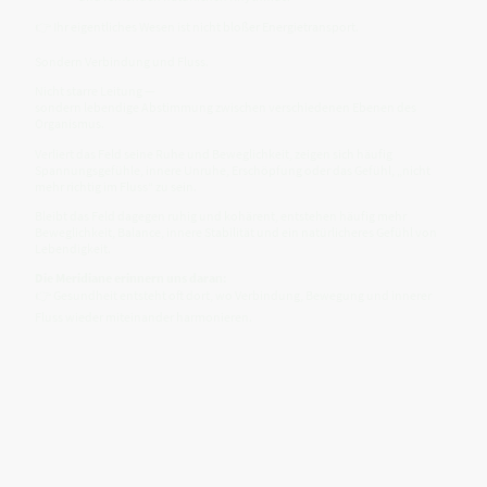
👉 Ihr eigentliches Wesen ist nicht bloßer Energietransport.
Sondern Verbindung und Fluss.
Nicht starre Leitung —
sondern lebendige Abstimmung zwischen verschiedenen Ebenen des
Organismus.
Verliert das Feld seine Ruhe und Beweglichkeit, zeigen sich häufig
Spannungsgefühle, innere Unruhe, Erschöpfung oder das Gefühl, „nicht
mehr richtig im Fluss“ zu sein.
Bleibt das Feld dagegen ruhig und kohärent, entstehen häufig mehr
Beweglichkeit, Balance, innere Stabilität und ein natürlicheres Gefühl von
Lebendigkeit.
Die Meridiane erinnern uns daran:
👉 Gesundheit entsteht oft dort, wo Verbindung, Bewegung und innerer
Fluss wieder miteinander harmonieren.