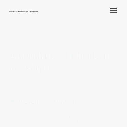
Hokamook - Zwischen Licht & Frequenz
🌐 Meridiane – Lichtadern
des Körpers
🪶 Wesen & Funktion
Meridiane sind mehr als symbolische Energiebahnen.
👉 Sie bilden ein feines Verbindungs- und Resonanznetz zwischen Körper,
Organen, Nervensystem und innerem Feld.