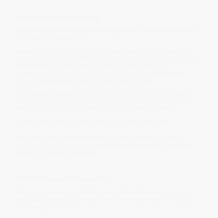
Wasser, Mineralien & Lichtleitung
Damit diese Räume miteinander schwingen können, braucht der Körper ein
leitfähiges inneres Medium.
Wasser ist mehr als Flüssigkeit. Es ist Bewegungsraum, Speicherraum und
Leitmedium. Mineralien halten Spannung, Salzmaß, Dichte und Ordnung.
Membranen regeln den Durchtritt. Faszien verteilen Zug und
Bewegungsinformation. Meridiane koppeln Resonanz. Nerven leiten
Impulse. Organe bilden Untertori. Zellen bilden Mikrotori.
Lichtphotonen bewegen sich im Mensch-Torus nicht durch rohe Materie
allein, sondern durch geordnetes Wasser, klare Membranen, mineralische
Spannung, kristalline Strukturen und kohärente Resonanzbahnen.
👉 Gesundheit bedeutet freie Lichtleitung im geordneten Feld.
Wenn Wasser staut, Mineralmaß kippt, Faszien verhärten, Meridiane
blockieren, Membranen überreizen oder Nerven überladen, verliert der
Mensch-Torus an Durchlässigkeit.
Fraktale Ordnung & Referenzmatrix
Das Leben organisiert sich fraktal. Von der Zelle als Mikrotorus über das
Organ als Untertorus bis zum Gesamtmenschen wiederholt sich dieselbe
Grundbewegung.