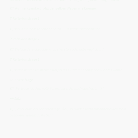
👉 Aufmerksamkeit folgt denselben Wegen wie Energie.
❓ Reflexionsfrage 1
👉
Wo in meinem Leben erlebe ich Fluss und Verbundenheit?
❓ Reflexionsfrage 2
👉
Welche Bereiche fühlen sich eher starr oder unbeweglich an?
❓ Reflexionsfrage 3
👉
Wann nehme ich meinen Körper als zusammenhängendes Ganzes wahr?
✨ Innere Frage
👉
„Vertraue ich dem natürlichen Fluss, der mich durchströmt?“
🗝️ Satz
👉
„Ich erlaube der Lebensenergie, frei, verbunden und harmonisch durch mein
gesamtes System zu fließen.“