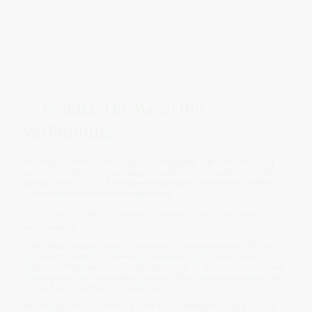
✨ Essenz: Die Wege der
Verbindung
Meridiane sind keine Kraftquelle. Sie sind die Wege, über die Verbindung
überhaupt möglich wird. Wie feine Pfade durchziehen sie den Menschen
und erinnern daran, dass kein Bereich des Lebens wirklich für sich allein
existiert. Alles steht mit allem in Beziehung.
👉 Nicht die Kraft allein entscheidet. Der Weg, den sie nehmen kann,
entscheidet mit.
Viele erleben ihr Leben in getrennten Bereichen: Arbeit hier, Gefühle dort,
Körper an einer anderen Stelle. Die Meridiane erzählen eine andere
Geschichte. Sie zeigen, dass scheinbar getrennte Dinge oft über unsichtbare
Verbindungen miteinander gekoppelt sind. Eine Veränderung an einer Stelle
wirkt sich auf viele andere Bereiche aus.
Deshalb erscheinen Meridiane in alten Überlieferungen häufig als Flüsse,