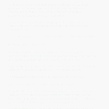
Meridiane verbinden verschiedene Bereiche des Körpers zu einem
gemeinsamen Bewegungsraum. Es hilft, den Körper nicht nur als
Ansammlung einzelner Organe oder Funktionen, sondern als
zusammenhängendes Ganzes wahrzunehmen.
Langsames Gehen, fließende Bewegungen oder bewusstes Spüren des
Körpers von Kopf bis Fuß fördern das Gefühl von Verbindung und
Durchgängigkeit.
👉 Energie bewegt sich leichter, wenn der Mensch sich als Ganzes erlebt.
🌬️ Bewegung statt Stagnation
Meridiane reagieren besonders sensibel auf Bewegung und Rhythmus.
Langes Verharren in denselben Positionen, dauerhafte Anspannung oder
einseitige Belastungen verstärken das Gefühl von Starrheit.
Regelmäßige Bewegung, sanftes Dehnen oder bewusstes Strecken helfen,
wieder mehr Weite und Durchlässigkeit im Körper zu spüren.
👉 Fluss entsteht dort, wo Bewegung nicht unterbrochen wird.
🌿 Aufmerksamkeit durch den Körper wandern lassen
Einige Minuten lang die Aufmerksamkeit langsam durch verschiedene
Körperbereiche wandern zu lassen, stärkt die Wahrnehmung innerer
Zusammenhänge. Es geht nicht darum, etwas zu verändern, sondern zu
spüren, wo Weite, Lebendigkeit oder Spannung auftaucht.
So werden oft Bereiche sichtbar, die im Alltag wenig Beachtung finden.