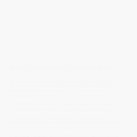
🌐 Feldmechanik der Meridiane
Die Meridiane bilden ein zentrales Verbindungs-, Transport- und
Informationsfeld des Körpers, in dem Energie, Spannung, Regulation und
innere Impulse kontinuierlich zwischen allen Systemen verteilt und
ausgeglichen werden.
👉 In diesem Feld entsteht die durchgehende Kopplung zwischen Organen,
Körperachsen, Emotion, Nervensystem und energetischer Regulation.
Die Meridiane verbinden dabei alle funktionellen Körperfelder zu einem
gemeinsamen Informations- und Bewegungsnetz, in dem keine Struktur
isoliert arbeitet, sondern immer in Resonanz mit dem Gesamtsystem steht.
👉 Auf dieser Ebene wird der energetische Ausgleich zwischen Aktivität,