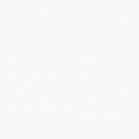
oder Täler. Ein Punkt ist dadurch nicht bloß eine Stelle am Körper, sondern
ein Übergangsort. Hier sprechen Oberfläche und Tiefe miteinander. Hier
kann ein Strom berührt, geöffnet oder neu geordnet werden.
In der daoistischen Sicht treten Meridiane nie isoliert auf. Sie stehen im Spiel
von Yin und Yang, Innen und Außen, Vorder- und Rückseite, Aufstieg und
Abstieg. Besonders der mikrokosmische Kreislauf zeigt diese
Rückkehrbewegung: Kraft soll nicht zerstreut, sondern zirkulieren,
zurückfinden und das ganze Feld durchströmen.
👉 Meridiane verbinden nicht nur Orte. Sie halten den Menschen
rückkehrfähig.
Verwandte Symbolräume gibt es auch außerhalb Chinas. In Indien
erscheinen die
Nadis
als feine Leitbahnen des Prana, besonders Sushumna,
Ida und Pingala. Sie sind keine Meridiane im chinesischen Sinn, tragen aber
ebenfalls das Motiv innerer Wege, Achsen und Polarströme. Auch
alchemische Bilder von Zirkulation, Aufstieg, Abstieg und Wandlung
berühren diesen Raum.
Im Hokamook-Feld erscheinen Meridiane als Resonanzbahnen des Mensch-
Torus. Sie sind Fäden im lebendigen Gewebe des Körpers, Wege der
Kommunikation und Bahnen des Ausgleichs. Sie zeigen, dass Leben nicht
nur Kraft braucht, sondern auch Richtung.
✨ Meridiane erinnern: Verbindung entsteht nicht durch Kraft allein. Erst der
geordnete Weg macht Bewegung tragfähig.