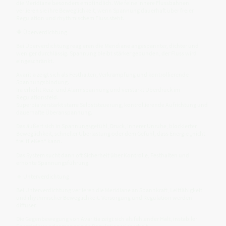
die Meridiane besonders empfindlich. Wie feine innere Flussbahnen
verlieren sie ihre Beweglichkeit, wenn Spannung dauerhaft über freier
Regulation und rhythmischem Fluss steht.
🔶 Überverdichtung
Bei Überverdichtung reagieren die Meridiane angespannter, dichter und
weniger durchlässig. Spannung bleibt stärker gebunden, der Fluss wird
eingeschränkt.
Avaritia zeigt sich als Festhalten, Verkrampfung und kontrollierende
Spannungsbindung.
Ira erhöht Reiz- und Alarmspannung und verstärkt Überdruck im
Regulationsfeld.
Superbia verstärkt starre Selbststeuerung, kontrollierende Aufrichtung und
dauerhafte Überanspannung.
Das äußert sich in Spannungsgefühl, Druck, innerer Unruhe, blockierter
Beweglichkeit, schneller Überlastung oder dem Gefühl, dass Energie „nicht
frei fließen“ kann.
Das System sucht dann oft Sicherheit über Kontrolle, Festhalten und
erhöhte Spannungsführung.
🔹 Unterverdichtung
Bei Unterverdichtung verlieren die Meridiane an Spannkraft, Leitfähigkeit
und rhythmischer Beweglichkeit. Versorgung und Regulation werden
diffuser.
Die Gegenbewegung von Avaritia zeigt sich als fehlender Halt, instabiler