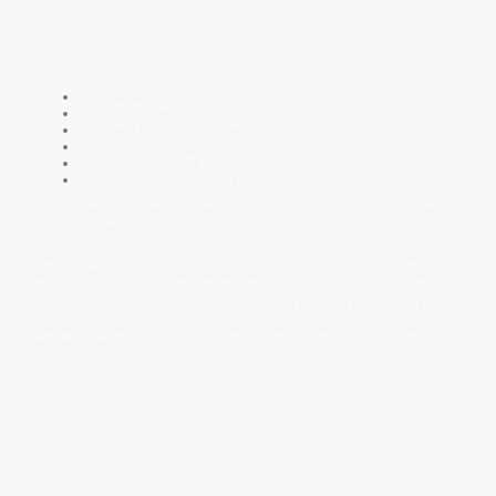
Die energetische Kommunikation zwischen den Systemen wird diffuser,
ungerichteter und weniger kohärent.
👉 im Feld zeigt sich das als:
Energiemangel
schwache innere Zirkulation
reduzierte körperliche Präsenz
Instabilität im Energiegefühl
schnelle Erschöpfung
fehlende innere Zentrierung
Das System verliert die Fähigkeit, Energie klar zu bündeln und durch den
Körper kohärent zu führen.
Die Meridiane bilden damit ein zentrales Verbindungsfeld des Körpers, das
alle Systeme in einen gemeinsamen energetischen Austausch integriert.
👉 Stabilität entsteht durch einen freien, gleichmäßigen Fluss durch alle
Bahnen, während Störungen entstehen, wenn dieses Feld in Blockade oder
energetische Schwäche kippt.