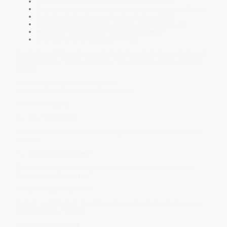
blockierter Leitbewegung und wandernder Spannung
Druck-, Zieh- oder Stauempfindungen entlang bestimmter Bahnen
Verbindungsschwäche zwischen Oberfläche und Tiefe
gestörter Kopplung zwischen Organen und Körperregionen
emotionaler Spannung, die sich körperlich verteilt
fehlender feiner Durchlässigkeit im Feld
Die Meridiane bilden im Resonanzorchester Mensch das feine A-Netz, durch
das Organräume, Faszien, Oberfläche, Tiefe und Rückführung verbunden
werden.
Hier wird Organresonanz zu Leitbahn —
und Leitbahn zur Rückkehr in stille Kohärenz.
🔷 03690-Bewegung
0 → Stille Feldkohärenz
Das Meridiannetz ruht offen. Verbindung ist vorhanden, ohne spürbar zu
drängen.
3 → Leitinformation entsteht
Ein Organraum sendet Bewegung ins Feld. Spannung, Rhythmus oder
Bedarf nehmen Richtung auf.
6 → Spannung wird gebunden
Die Bahn verdichtet sich. Überladung, Druck oder emotionale Spannung
bleiben im Verlauf spürbar.
9 → Ausgleich öffnet sich