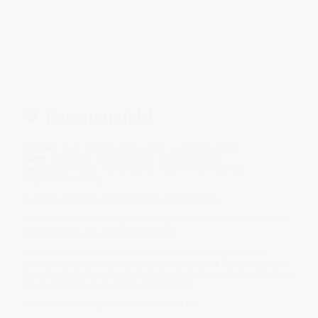
🔷 Resonanzfeld
Frequenz:
Fluss · Verbindung · Ausgleich · Lebensbewegung
Ebene:
Energiefeld · Leitbahnsystem · Regulationsraum
Verbindung:
Organe · Nervensystem · Faszien · Atemrhythmus ·
Körperwahrnehmung
Meridiane verbinden nicht nur einzelne Körperbereiche.
👉 Sie verbinden Bewegung, Versorgung und Informationsfluss zu einem
gemeinsamen Resonanznetz im Körperfeld.
Über die Meridiane stehen Organe, Gewebe, Spannungssysteme und
Wahrnehmung fortlaufend miteinander in Verbindung. Dabei bewegt sich
das Feld nicht starr, sondern rhythmisch — ähnlich wie ein lebendiger Strom
zwischen Aktivierung, Ausgleich und Regulation.
Das Meridianfeld reagiert besonders sensibel auf: