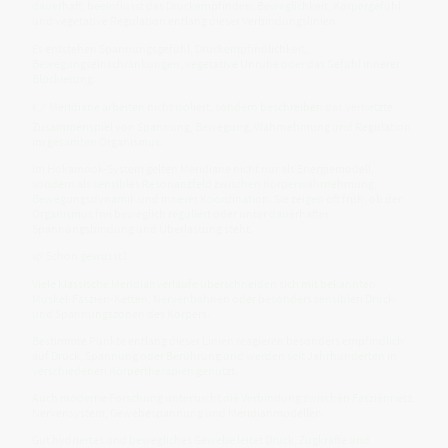
dauerhaft, beeinflusst das Druckempfinden, Beweglichkeit, Körpergefühl
und vegetative Regulation entlang dieser Verbindungslinien.
Es entstehen Spannungsgefühl, Druckempfindlichkeit,
Bewegungseinschränkungen, vegetative Unruhe oder das Gefühl innerer
Blockierung.
👉 Meridiane arbeiten nicht isoliert, sondern beschreiben das vernetzte
Zusammenspiel von Spannung, Bewegung, Wahrnehmung und Regulation
im gesamten Organismus.
Im Hokamook-System gelten Meridiane nicht nur als Energiemodell,
sondern als sensibles Resonanzfeld zwischen Körperwahrnehmung,
Bewegungsdynamik und innerer Koordination. Sie zeigen oft früh, ob der
Organismus frei beweglich reguliert oder unter dauerhafter
Spannungsbindung und Überlastung steht.
🌿 Schon gewusst?
Viele klassische Meridianverläufe überschneiden sich mit bekannten
Muskel-Faszien-Ketten, Nervenbahnen oder besonders sensiblen Druck-
und Spannungszonen des Körpers.
Bestimmte Punkte entlang dieser Linien reagieren besonders empfindlich
auf Druck, Spannung oder Berührung und werden seit Jahrhunderten in
verschiedenen Körpertherapien genutzt.
Auch moderne Forschung untersucht die Verbindung zwischen Fasziennetz,
Nervensystem, Gewebespannung und Meridianmodellen.
Gut hydriertes und bewegliches Gewebe leitet Druck, Zugkräfte und