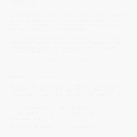
Mensch
Der Mensch ist eine lebendige Schwingungsarchitektur. Anatomie erscheint
hier nicht als Summe einzelner Funktionen, sondern als kristallisierte
Harmonik. Jedes Organ stabilisiert als Resonanzknoten eine bestimmte
Bewegungsaufgabe innerhalb des Mensch-Torus.
Der sichtbare Körper ist kohlenstofflich verdichtet, aber silizisch organisiert.
Kohlenstoff beschreibt die Stoffwechsel- und Bindungsebene der Materie.
Die silizische Ordnung zeigt die kristalline Leitfähigkeit, geometrische
Struktur und Lichtführung des Körpers.
Der Mensch ist damit nicht nur Stoffwechselkörper, sondern Lichtleitkörper.
Vom Bauteil zum Klangraum
Die Organe wirken nicht isoliert. Sie bilden ein gekoppeltes Orchester: Das
Herz trägt den Grundrhythmus, die Lunge öffnet den Feldaustausch, das
Nervensystem hält die Leitfähigkeit, die Augen bündeln Wahrnehmung zu
Fokus.
👉 Jeder Organraum besitzt eine eigene Feldbewegung, einen
charakteristischen Tonraum und eine Aufgabe innerhalb der
Schöpfungstonleiter.
Der Mensch ist kein Apparat, sondern ein Klangkörper aus
Resonanzräumen.