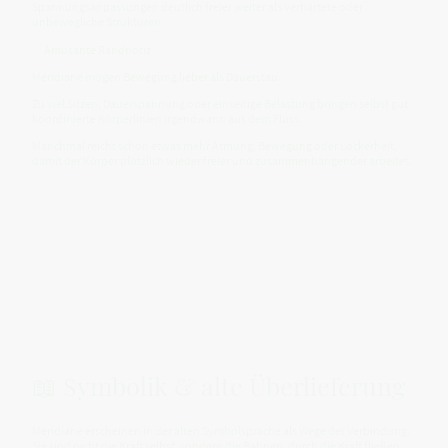
Spannungsanpassungen deutlich freier weiter als verhärtete oder
unbewegliche Strukturen.
✨ Amüsante Randnotiz
Meridiane mögen Bewegung lieber als Dauerstau.
Zu viel Sitzen, Dauerspannung oder einseitige Belastung bringen selbst gut
koordinierte Körperlinien irgendwann aus dem Fluss.
Manchmal reicht schon etwas mehr Atmung, Bewegung oder Lockerheit,
damit der Körper plötzlich wieder freier und zusammenhängender arbeitet.
📖 Symbolik & alte Überlieferung
Meridiane erscheinen in der alten Symbolsprache als Wege der Verbindung.
Sie sind nicht die Kraft selbst, sondern die Bahnen, durch die Kraft fließen,