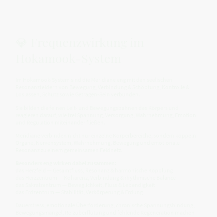
💎 Frequenzwirkung im
Hokamook-System
Im Hokamook-System sind die Meridiane eng mit den seelischen
Resonanzfeldern von Bewegung, Verbindung & Schöpfung, Kontrolle &
Loslassen, Schutz sowie Getragen-Sein verbunden.
Sie bilden die feinen Leit- und Bewegungsbahnen des Körpers und
reagieren darauf, wie frei Spannung, Versorgung, Wahrnehmung, Emotion
und Regulation miteinander fließen.
Meridiane verbinden nicht nur einzelne Körperbereiche, sondern koppeln
Organe, Nervensystem, Wahrnehmung, Bewegung und emotionale
Resonanz zu einem gemeinsamen Feldnetz.
Besonders eng wirken dabei zusammen:
das Herzfeld — Gesamtfluss, Resonanz & harmonische Kopplung
das Herzzentrum — Kohärenz, Verbindung & rhythmische Balance
das Sakralzentrum — Beweglichkeit, Fluss & Lebendigkeit
das Erdzentrum — Stabilität, Verkörperung & Erdung
Dauerstress, emotionale Überforderung, chronische Spannungsbindung,
Bewegungsmangel, Reizüberflutung und fehlende Regeneration machen