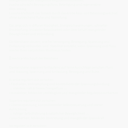
Energiefluss oder mangelnde Regulationssicherheit.
Acedia schwächt Bewegungsfluss, Beteiligung und regenerative
Aktivierung.
Luxuria erschöpft das System durch dauernde Reiz- und Belastungswechsel
ohne ausreichend Ruhe und Sammlung.
Das zeigt sich in diffuser Müdigkeit, Energieschwankungen, schneller
Erschöpfung, instabiler Belastbarkeit oder dem Gefühl mangelnder
Beweglichkeit und Verbindung.
Die Meridiane steuern, wie frei Versorgung, Bewegung, Spannung und
Entlastung verbunden sind. Stabilität entsteht, wenn Spannung und Fluss
wieder ihren natürlichen Rhythmus finden.
🎚️ medica-Mischpult der Meridiane
Die Meridiane reagieren fortlaufend auf feine Ausschläge zwischen Fluss
und Stauung, Spannung und Entlastung, Bewegung und Ruhe.
Avaritia reguliert sich zwischen:
• Festhalten, Verkrampfung und kontrollierender Spannungsbindung
↔ stabilem Halt & freiem Energiefluss ↔
• Instabilität, fehlender Leitfähigkeit und mangelnder Regulationssicherheit
Superbia reguliert sich zwischen:
• Überanspannung, kontrollierender Selbststeuerung und starrer
Aufrichtung
↔ ruhiger Selbstführung & natürlicher Beweglichkeit ↔
• Unsicherheit, fehlender Zentrierung und mangelnder Spannkraft
Ira reguliert sich zwischen: