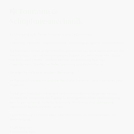
🎼 Tonraum &
Schöpfungsmechanik
A / Übergang zu E · Feines Resonanz- und Leitbahnnetz
Kopplung · Leitbahn · Organresonanz · Spannungsausgleich · stille Kohärenz
Die Meridiane bilden in der Schöpfungstonleiter das feine Resonanznetz des
Mensch-Torus. Sie sind keine einzelnen Organe und kein materieller Strom
wie Blut oder Lymphe, sondern Bahnen der Kopplung zwischen
Organräumen, Oberfläche, Tiefe, Spannung und Rückführung.
Sie leiten keine Masse, sondern Beziehung.
Im Frequenzhologramm sind die Meridiane die feinen Saiten zwischen den
Organ-Tori.
A trägt den Hauptton: Meridiane verbinden entfernte Körperräume und
koppeln die Einzeltöne der Organe zu einer gemeinsamen Feldbewegung.
Kein Organ schwingt isoliert – Spannung, Rhythmus und Überladung
wandern in Beziehung zum Ganzen.
E gibt Richtung: Es ordnet Bahn, Leitinformation und feine Struktur der
Weiterleitung.
A hält Resonanz.
E ordnet die Bahn.