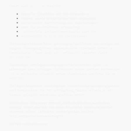
Dieser Raum steht in Resonanz mit:
Organ-Tori, Oberfläche und tiefer Körperachse
Faszien, Gewebe und gleitender Spannungsleitung
Nervensystem, Wahrnehmung und Feldinformation
Atem, Puls und rhythmischer Kopplung
Händen, Füßen und peripheren Resonanzpunkten
Ausgleich, Rückführung und stiller Kohärenz
Die Meridiane nehmen lokale Spannung auf und führen sie in eine größere
Ausgleichsbewegung. Ist ein Organraum in der 6 überlastet, verteilt das
Meridiannetz die Spannung, damit der Torus nicht an einem Punkt
zusammenzieht.
Darum zeigen sich Organbewegungen oft an entfernten Stellen: Ein
Leberraum kann über Augen, Flanken oder Sehnen sprechen, ein Herzraum
in Händen, Brustachse oder Stimme, ein Nierenraum über Beine, Rücken
oder Tiefe.
Die Faszien bilden den Resonanzraum, in dem Meridianbewegung spürbar
wird. Meridiane sind das Feld der Kopplung, Faszien die Matrix, in der
Spannung, Zug, Weite und Lösung sichtbar werden.
Verliert dieses Netz seine Harmonik, bleibt die 9 gestaut. Ausgleich ist
angelegt, findet aber nicht frei zurück in Kohärenz. Spannung wandert,
ohne sich zu lösen. Leitbahnen werden spürbar, weil ihre
Selbstverständlichkeit verloren geht.
Das Feld reagiert dann mit: