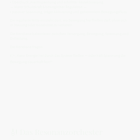
• Überdruck, Alarmspannung und erhöhter Reizaktivierung
↔ klarer Schutzkraft & beweglicher Regulation ↔
• passiver Spannung, träger Aktivierung und gehemmtem Bewegungsfluss
Die regulierte Mitte entsteht dort, wo Bewegung frei fließen darf, ohne sich
in Stauung oder Instabilität zu verlieren.
Die Meridiane balancieren zwischen Versorgung, Bewegung, Spannung und
Entlastung.
Die Meridiane fragen:
👉 „Kann Energie frei durch das System fließen — oder hält Spannung die
Bewegung dauerhaft fest?“
🎻 Das Resonanzorchester