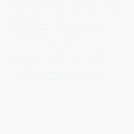
Wege oder Leitbahnen. Ein Fluss muss nicht stärker werden, wenn er stockt
– er braucht meist nur wieder einen freien Verlauf. Genau darin liegt eine
tiefe Weisheit: Nicht jede Schwierigkeit verlangt mehr Kraft. Manche verlangt
bessere Verbindung.
Vielleicht suchen Menschen deshalb so oft nach der einen Ursache für ein
Problem. Die Meridiane erinnern: Das Leben antwortet häufig in
Zusammenhängen. Was an einer Stelle sichtbar wird, hat seine Wurzeln
manchmal ganz woanders.
👉 Verbindung ist oft wichtiger als Kontrolle.
Die Meridiane zeigen: Lebendigkeit entsteht nicht aus isolierten Funktionen,
sondern aus dem Zusammenspiel vieler Räume, die miteinander
kommunizieren.
👉 Das Leben fließt am freiesten dort, wo die Wege offen bleiben und das
Ganze wieder als zusammenhängendes Feld erfahrbar wird.