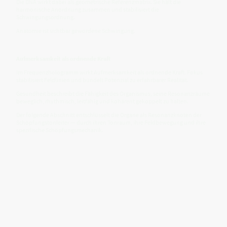
Die DNA wirkt dabei als geometrische Referenzmatrix. Sie hält die
harmonische Anordnung zusammen und stabilisiert die
Schwingungsordnung.
Anatomie ist sichtbar gewordene Schwingung.
Aufmerksamkeit als ordnende Kraft
Im Frequenzhologramm wirkt Aufmerksamkeit als ordnende Kraft. Fokus
stabilisiert Feldlinien und bündelt Potenzial zu erfahrbarer Realität.
Gesundheit beschreibt die Fähigkeit des Organismus, seine Resonanzräume
beweglich, rhythmisch, leitfähig und kohärent gekoppelt zu halten.
Der folgende Abschnitt entschlüsselt die Organe als Resonanzknoten der
Schöpfungstonleiter — durch ihren Tonraum, ihre Feldbewegung und ihre
spezifische Schöpfungsmechanik.