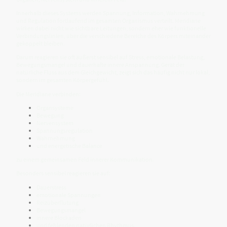
Innerhalb dieses Systems werden Spannung, Information, Wahrnehmung
und Regulation fortlaufend im gesamten Organismus verteilt. Meridiane
wirken dabei nicht wie sichtbare Leitungen, sondern eher wie funktionelle
Verbindungslinien, über die verschiedene Bereiche des Körpers miteinander
gekoppelt bleiben.
Darum reagieren sie oft äußerst sensibel auf Stress, emotionale Belastung,
Bewegungsmangel und dauerhafte innere Anspannung. Gerät der
natürliche Fluss aus dem Gleichgewicht, zeigt sich das häufig nicht nur lokal,
sondern im gesamten Körpergefühl.
Die Meridiane verbinden:
Organsysteme
Bewegung
Nervensystem
Spannungsregulation
Wahrnehmung
und energetische Balance
zu einem gemeinsamen Feld innerer Kommunikation.
Besonders sensibel reagieren sie auf:
Dauerstress
emotionale Spannungen
Reizüberflutung
Bewegungsmangel
innere Blockaden
und fehlenden natürlichen Rhythmus.