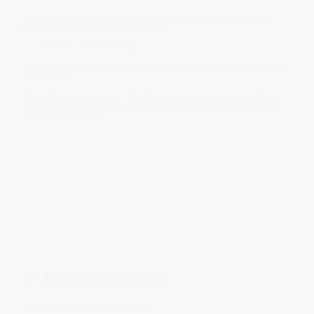
Der gestaute Impuls findet Lösung. Spannung verteilt sich, Organräume
koppeln sich neu, Rückführung beginnt.
0 → Rückkehr in freie Kopplung
Das Netz sinkt in stille Kohärenz zurück. Die Bahnen bleiben offen, ohne sich
aufzudrängen.
Die Meridiane zeigen, wie der Mensch-Torus seine Organräume über feine
Resonanzbahnen verbindet, Spannung verteilt und gestauten Impuls in
Ausgleich zurückführt.
🌿 Resonanzpraxis
🌊 Den Fluss im Ganzen wahrnehmen