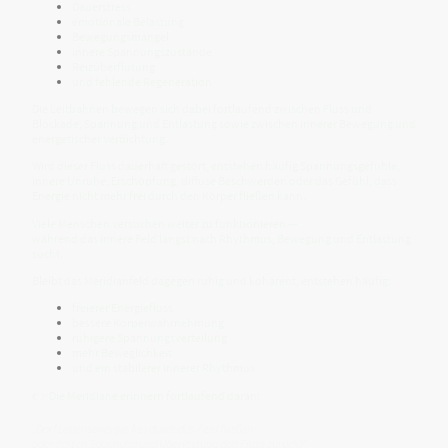
Dauerstress
emotionale Belastung
Bewegungsmangel
innere Spannungszustände
Reizüberflutung
und fehlende Regeneration
Die Leitbahnen bewegen sich dabei fortlaufend zwischen Fluss und
Blockade, Spannung und Entlastung sowie zwischen innerer Bewegung und
energetischer Verdichtung.
Wird dieser Fluss dauerhaft gestört, entstehen häufig Spannungsgefühle,
innere Unruhe, Erschöpfung, diffuse Beschwerden oder das Gefühl, dass
Energie nicht mehr frei durch den Körper fließen kann.
Viele Menschen versuchen weiter zu funktionieren —
während das innere Feld längst nach Rhythmus, Bewegung und Entlastung
sucht.
Bleibt das Meridianfeld dagegen ruhig und kohärent, entstehen häufig:
freierer Energiefluss
bessere Körperwahrnehmung
ruhigere Spannungsverteilung
mehr Beweglichkeit
und ein stabilerer innerer Rhythmus
👉 Die Meridiane erinnern fortlaufend daran:
„Darf Lebensenergie frei durch das Feld fließen —
oder halten Spannung und Überlastung den Fluss zurück?“