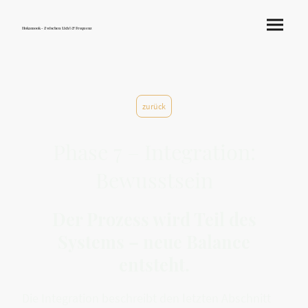
Hokamook - Zwischen Licht & Frequenz
zurück
Phase 7 – Integration:
Bewusstsein
Der Prozess wird Teil des
Systems – neue Balance
entsteht.
Die Integration beschreibt den letzten Abschnitt