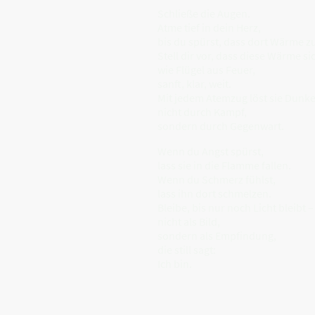
Schließe die Augen.
Atme tief in dein Herz,
bis du spürst, dass dort Wärme z
Stell dir vor, dass diese Wärme si
wie Flügel aus Feuer,
sanft, klar, weit.
Mit jedem Atemzug löst sie Dunkel
nicht durch Kampf,
sondern durch Gegenwart.
Wenn du Angst spürst,
lass sie in die Flamme fallen.
Wenn du Schmerz fühlst,
lass ihn dort schmelzen.
Bleibe, bis nur noch Licht bleibt –
nicht als Bild,
sondern als Empfindung,
die still sagt:
Ich bin.