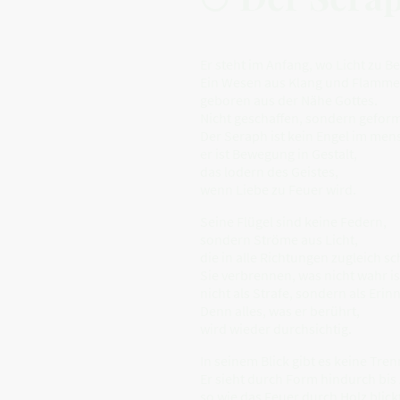
Er steht im Anfang, wo Licht zu B
Ein Wesen aus Klang und Flamme
geboren aus der Nähe Gottes.
Nicht geschaffen, sondern geform
Der Seraph ist kein Engel im men
er ist Bewegung in Gestalt,
das lodern des Geistes,
wenn Liebe zu Feuer wird.
Seine Flügel sind keine Federn,
sondern Ströme aus Licht,
die in alle Richtungen zugleich s
Sie verbrennen, was nicht wahr is
nicht als Strafe, sondern als Erin
Denn alles, was er berührt,
wird wieder durchsichtig.
In seinem Blick gibt es keine Tre
Er sieht durch Form hindurch bi
so wie das Feuer durch Holz blick