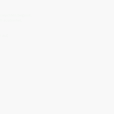
u leuchten beginnt.
ch ausbreitet,
 auf,