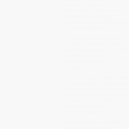
und nur Licht erkennt.
Darum heißt es, dass Seraphim „
nicht, weil sie zerstören,
sondern weil sie die Grenze zwi
in Flammen auflösen.
„Die Seraphim standen über ihm;
ein jeder hatte sechs Flügel:
mit zweien deckten sie ihr Antlitz,
mit zweien ihre Füße,
und mit zweien flogen sie.“
(Jesaja 6,2)
Das Feuer, das sie tragen, ist Bew
Wo es erscheint, endet das Verste
Kein Gedanke, kein Gefühl, keine
kann sich in seinem Glanz verber
Doch wer sich nicht wehrt,
wird nicht verbrannt,
sondern verwandelt.
Denn der Seraph ist nicht gekom
sondern um zu erinnern,