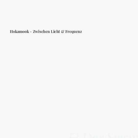
Hokamook - Zwischen Licht & Frequenz
🜔
Der Serap