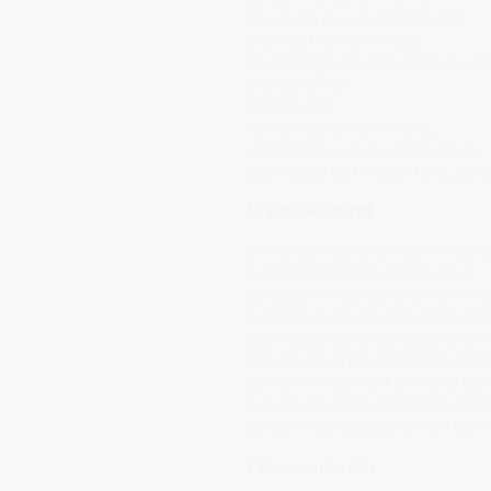
dass auch du aus Flamme bist.
Die Angst vor dem Feuer
ist die Angst vor dem eigenen Lich
Und so ruft er:
Erhebe dich,
verliere deine Form nicht,
sondern lass sie durchscheinen.
Sei, was du bist – leuchtend, atm
🌀
Frequenzsicht
Der Seraph steht für das Prinzip 
Er entzündet Bewusstsein dort,
wo es sich in Schwere verloren ha
Er wirkt wie ein inneres Sonnenfe
das in jeder Zelle den göttlichen
Sein Raum ist der Übergang zwisc
wo Flamme zu Licht wird und Lich
Er erinnert daran: Reinheit ist ke
sondern das ewige Brennen der Wa
🕯
Resonanzpraxis