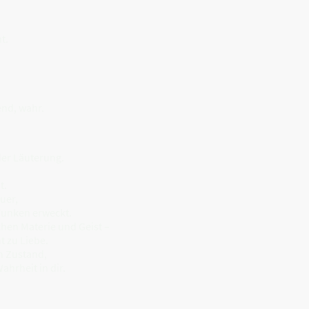
t.
end, wahr.
der Läuterung.
t.
uer,
 Funken erweckt.
hen Materie und Geist –
t zu Liebe.
in Zustand,
hrheit in dir.