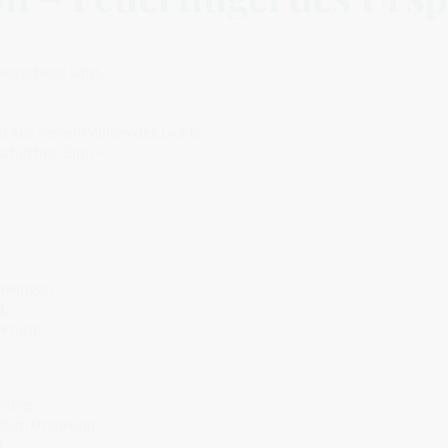
ewusstsein wird.
,
t aus reinem Willen des Lichts.
schlichen Sinn –
chwingen.
t,
nerung.
nnung.
s zum Ursprung,
t