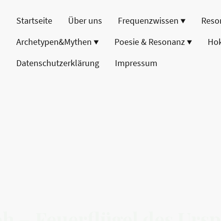
Startseite
Über uns
Frequenzwissen
Reso
Archetypen&Mythen
Poesie & Resonanz
Ho
Datenschutzerklärung
Impressum
h – Feuerflügel des Urs