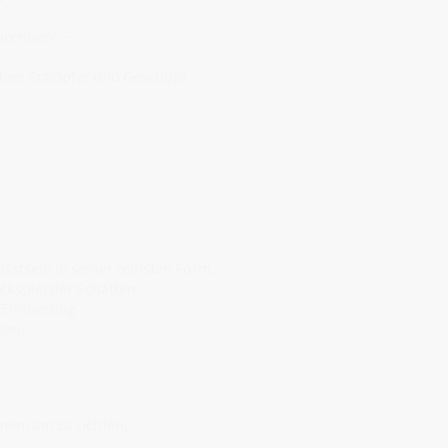
brennen“ –
schen Schöpfer und Geschöpf
usstsein in seiner reinsten Form.
ckspiel der Schatten.
 Erinnerung
gen.
men, um zu richten,