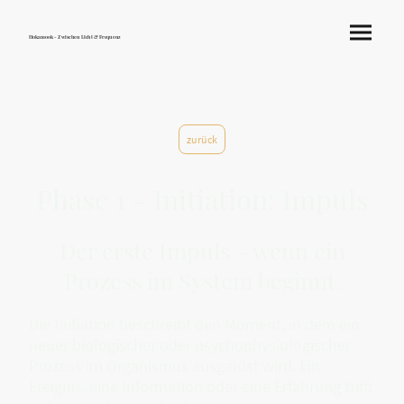
Hokamook - Zwischen Licht & Frequenz
zurück
Phase 1 - Initiation: Impuls
Der erste Impuls – wenn ein
Prozess im System beginnt.
Die Initiation beschreibt den Moment, in dem ein
neuer biologischer oder psychophysiologischer
Prozess im Organismus ausgelöst wird. Ein
Ereignis, eine Information oder eine Erfahrung trifft