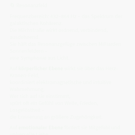
🌀 Resonanzfeld
Frequenzbereich: 432–864 Hz – das Spektrum der
galaktischen Kohärenz.
Die Milchstraße wirkt ordnend, verbindend,
ausdehnend.
Sie hält das Resonanzgefüge zwischen Milliarden
Sonnenfeldern –
eine Symphonie aus Licht.
Auf
körperlicher Ebene
wirkt sie über das Herz-
Kronen-Feld,
koordiniert elektromagnetische und intuitive
Wahrnehmung.
Wer sich auf sie einstimmt,
spürt oft ein Gefühl von Weite, Frieden,
Losgelöstheit –
die Erinnerung an größere Zugehörigkeit.
Auf
emotionaler Ebene
fördert sie Mitgefühl und
universelle Liebe.