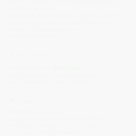
elektrische Bahnen, leuchtende Knotenpunkte,
rhythmische Pulse.
So wie die Galaxie Milliarden Sterne koordiniert,
koordiniert das Gehirn Milliarden Neuronen.
Beides sind Fraktale desselben
Schöpfungsmusters.
🪶 Amüsante Randnotiz
Vielleicht heißt sie
Milchstraße
,
weil Bewusstsein in ihr wie Lichtmilch fließt –
sanft, nährend, kosmisch vertraut.
🌟 Essenz
Die Milchstraße spricht:
„Ich bin die Brücke zwischen den Welten.
Ich trage Erinnerung in Form von Licht.
Durch dich sehe ich mich selbst –