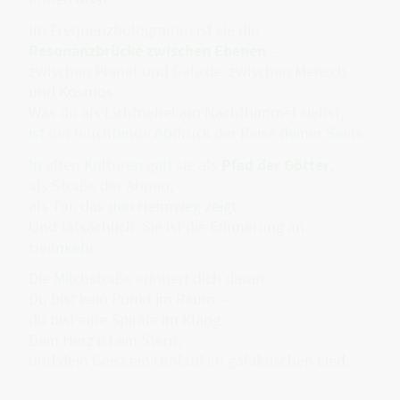
Im Frequenzhologramm ist sie die
Resonanzbrücke zwischen Ebenen
–
zwischen Planet und Galaxie, zwischen Mensch
und Kosmos.
Was du als Lichtnebel am Nachthimmel siehst,
ist der leuchtende Abdruck der Reise deiner Seele.
In alten Kulturen galt sie als
Pfad der Götter
,
als Straße der Ahnen,
als Tor, das den Heimweg zeigt.
Und tatsächlich: Sie ist die Erinnerung an
Heimkehr.
Die Milchstraße erinnert dich daran:
Du bist kein Punkt im Raum –
du bist eine Spirale im Klang.
Dein Herz ist ein Stern,
und dein Geist ein Umlauf im galaktischen Lied.