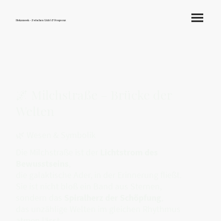
Hokamook - Zwischen Licht & Frequenz
🌌 Milchstraße – Brücke der
Welten
🌿 Wesen & Symbolik
Die Milchstraße ist der
Lichtstrom des
Bewusstseins
,
die galaktische Ader, in der Erinnerung fließt.
Sie ist nicht bloß ein Band aus Sternen,
sondern das
Spiralherz der Schöpfung
,
das unzählige Welten im gleichen Rhythmus
atmen lässt.