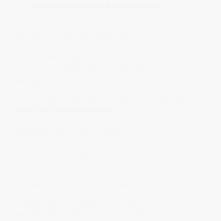
die
goldene Spirale des Bewusstseins
.
Ihr Zentrum – das galaktische Herz –
sendet permanente Radiowellen,
eine Art Puls, der wie der Herzschlag des
Universums klingt.
Jede Sonne, jeder Planet, jede Seele
bewegt sich in Resonanz zu diesem Rhythmus.
In der Frequenzsprache ist die Milchstraße das
Feld der Synchronisation
,
der Raum, in dem individuelle Töne sich zu
göttlicher Harmonie verweben.
Sie ist das Netz, das alles trägt – und zugleich das
Lied, das alles singt.
✨ Anwendung im Resonanzsinn
– Meditation mit Blick in den Sternenhimmel →
galaktische Weite im Herzen fühlen