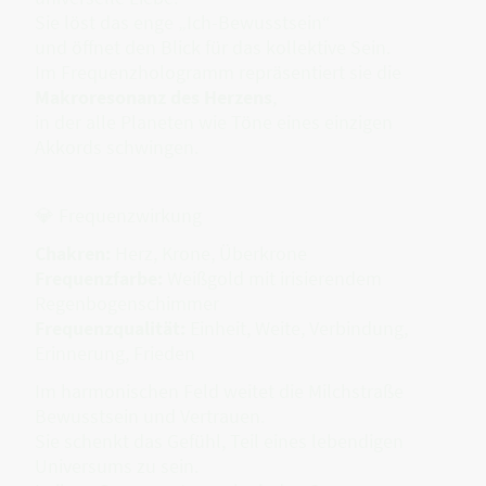
Sie löst das enge „Ich-Bewusstsein“
und öffnet den Blick für das kollektive Sein.
Im Frequenzhologramm repräsentiert sie die
Makroresonanz des Herzens
,
in der alle Planeten wie Töne eines einzigen
Akkords schwingen.
💎 Frequenzwirkung
Chakren:
Herz, Krone, Überkrone
Frequenzfarbe:
Weißgold mit irisierendem
Regenbogenschimmer
Frequenzqualität:
Einheit, Weite, Verbindung,
Erinnerung, Frieden
Im harmonischen Feld weitet die Milchstraße
Bewusstsein und Vertrauen.
Sie schenkt das Gefühl, Teil eines lebendigen
Universums zu sein.