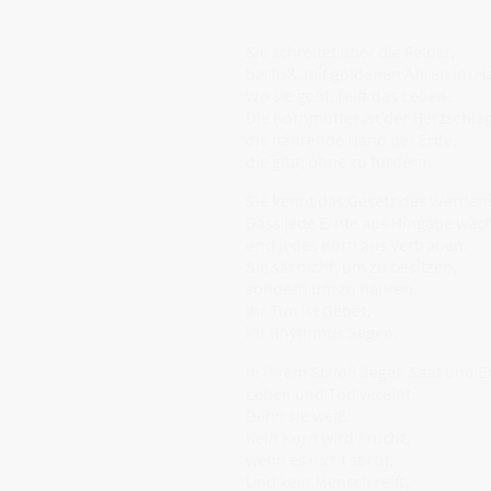
Sie schreitet über die Felder,
barfuß, mit goldenen Ähren im Ha
Wo sie geht, reift das Leben.
Die Kornmutter ist der Herzschl
die nährende Hand der Erde,
die gibt, ohne zu fordern.
Sie kennt das Gesetz des Werden
Dass jede Ernte aus Hingabe wäch
und jedes Korn aus Vertrauen.
Sie sät nicht, um zu besitzen,
sondern um zu nähren.
Ihr Tun ist Gebet,
ihr Rhythmus Segen.
In ihrem Schoß liegen Saat und E
Leben und Tod vereint.
Denn sie weiß:
Kein Korn wird Frucht,
wenn es nicht stirbt.
Und kein Mensch reift,