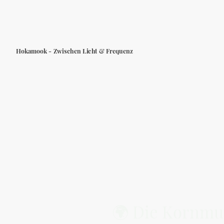
Hokamook - Zwischen Licht & Frequenz
🌍 Die Kornmut