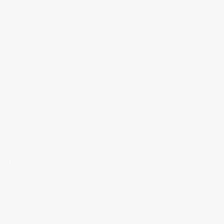
eife.
ren.
t.
e,
ter,
om Feld lebt,
sen.
rdischer Form –
r Zyklen.