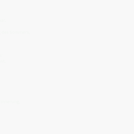
ar.
ag des Sommers,
s:
st,
rinnerung,