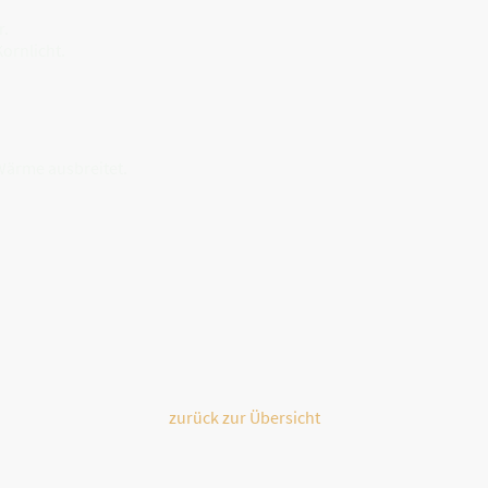
r.
Kornlicht.
 Wärme ausbreitet.
zurück zur Übersicht