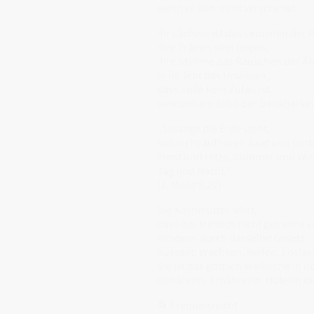
wenn er sich nicht verschenkt.
Ihr Lächeln ist das Leuchten der R
Ihre Tränen sind Regen,
ihre Stimme das Rauschen der Äh
In ihr lebt das Urwissen,
dass Fülle kein Zufall ist,
sondern ein Echo der Dankbarkei
„Solange die Erde steht,
soll nicht aufhören Saat und Ernt
Frost und Hitze, Sommer und Win
Tag und Nacht.“
(1. Mose 8,22)
Die Kornmutter lehrt,
dass der Mensch nicht getrennt v
sondern durch dasselbe Gesetz:
Aussaat, Wachsen, Reifen, Loslas
Sie ist das göttlich Weibliche in i
Gebärerin, Ernährerin, Hüterin de
🌀 Frequenzsicht