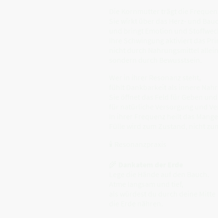
Die Kornmutter trägt die Frequenz
Sie wirkt über das Herz- und Bau
und bringt Emotion und Stoffwech
Ihre Schwingung aktiviert das Pr
nicht durch Nahrungsmittel allein
sondern durch Bewusstsein.
Wer in ihrer Resonanz steht,
fühlt Dankbarkeit als innere Nah
Sie öffnet das Feld für Geben un
für natürliche Versorgung und Ve
In ihrer Frequenz heilt das Mang
Fülle wird zum Zustand, nicht zum
🕯 Resonanzpraxis
🌾
Dankatem der Erde
Lege die Hände auf den Bauch.
Atme langsam und tief,
als würdest du durch deine Mitte
die Erde nähren.