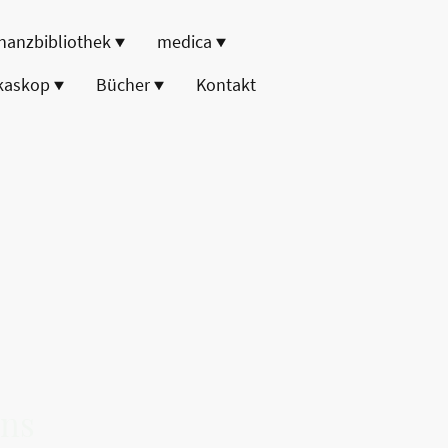
nanzbibliothek
medica
kaskop
Bücher
Kontakt
ens