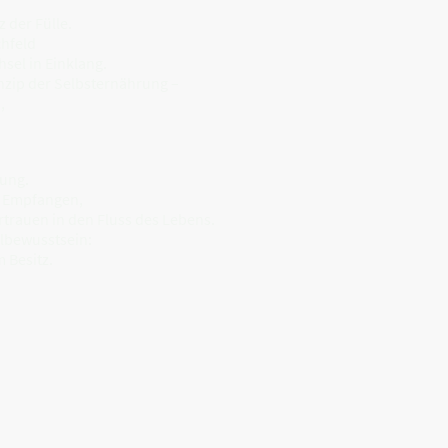
 der Fülle.
chfeld
sel in Einklang.
inzip der Selbsternährung –
,
rung.
d Empfangen,
rtrauen in den Fluss des Lebens.
elbewusstsein:
 Besitz.