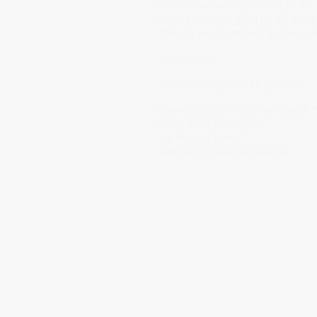
Beim Einatmen fließt Fülle zu dir,
beim Ausatmen gibst du sie weite
Stell dir vor, du atmest goldenes 
Sprich still:
„Ich empfange, um zu geben.“
Bleibe, bis sich in deinem Bauch
Dann öffne die Augen –
die Welt ist Ernte,
und du bist Teil des Segens.