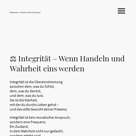
Hokamook - Zwischen Licht & Frequenz
⚖️ Integrität – Wenn Handeln und
Wahrheit eins werden
Integrität ist die Übereinstimmung
zwischen dem, was du fühlst,
dem, was du denkst,
und dem, was du tust.
Sie ist die Klarheit,
mit der du durchs Leben gehst –
und das stille Gewicht deiner Präsenz.
Integrität ist kein moralischer Anspruch,
sondern eine Frequenz.
Ein Zustand,
in dem Wahrheit nicht nur gedacht,
sondern gelebt wird.