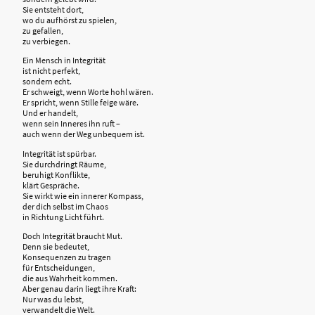
Sie entsteht dort,
wo du aufhörst zu spielen,
zu gefallen,
zu verbiegen.
Ein Mensch in Integrität
ist nicht perfekt,
sondern echt.
Er schweigt, wenn Worte hohl wären.
Er spricht, wenn Stille feige wäre.
Und er handelt,
wenn sein Inneres ihn ruft –
auch wenn der Weg unbequem ist.
Integrität ist spürbar.
Sie durchdringt Räume,
beruhigt Konflikte,
klärt Gespräche.
Sie wirkt wie ein innerer Kompass,
der dich selbst im Chaos
in Richtung Licht führt.
Doch Integrität braucht Mut.
Denn sie bedeutet,
Konsequenzen zu tragen
für Entscheidungen,
die aus Wahrheit kommen.
Aber genau darin liegt ihre Kraft:
Nur was du lebst,
verwandelt die Welt.