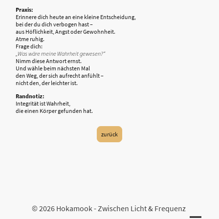
Praxis:
Erinnere dich heute an eine kleine Entscheidung,
bei der du dich verbogen hast –
aus Höflichkeit, Angst oder Gewohnheit.
Atme ruhig.
Frage dich:
„Was wäre meine Wahrheit gewesen?“
Nimm diese Antwort ernst.
Und wähle beim nächsten Mal
den Weg, der sich aufrecht anfühlt –
nicht den, der leichter ist.
Randnotiz:
Integrität ist Wahrheit,
die einen Körper gefunden hat.
zurück
© 2026 Hokamook - Zwischen Licht & Frequenz