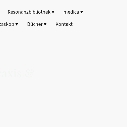
Resonanzbibliothek
medica
kaskop
Bücher
Kontakt
axis &