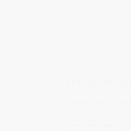
⚡ Chaos – Im Ung
Chaos ist kein Feind der Ordnung
es ist ihr Ursprung.
Bevor sich ein Ton formt,
muss Stille beben.
Bevor sich Licht bündelt,
muss Dunkel sich öffnen.