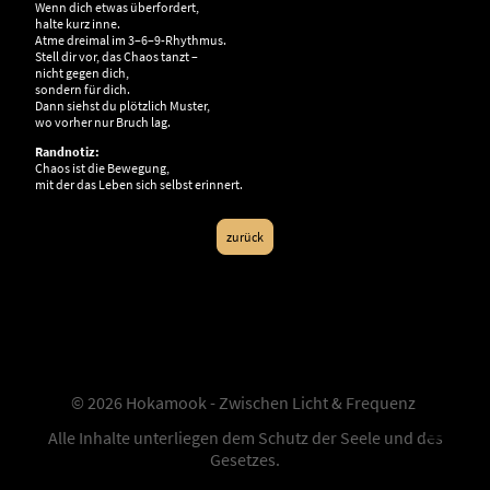
Wenn dich etwas überfordert,
halte kurz inne.
Atme dreimal im 3–6–9-Rhythmus.
Stell dir vor, das Chaos tanzt –
nicht gegen dich,
sondern für dich.
Dann siehst du plötzlich Muster,
wo vorher nur Bruch lag.
Randnotiz:
Chaos ist die Bewegung,
mit der das Leben sich selbst erinnert.
zurück
© 2026 Hokamook - Zwischen Licht & Frequenz
Alle Inhalte unterliegen dem Schutz der Seele und des
Gesetzes.