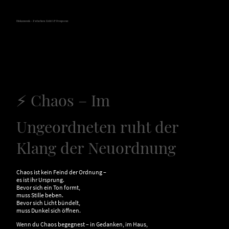
Hokamook - Zwischen Licht & Frequenz
⚡ Chaos – Im
Ungeordneten ruht der
Klang der Neuordnung
Chaos ist kein Feind der Ordnung –
es ist ihr Ursprung.
Bevor sich ein Ton formt,
muss Stille beben.
Bevor sich Licht bündelt,
muss Dunkel sich öffnen.
Wenn du Chaos begegnest – in Gedanken, im Haus,