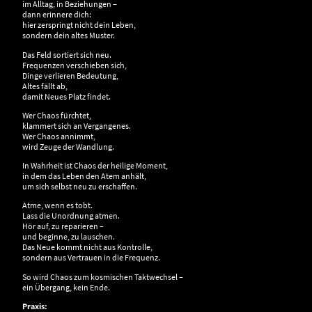
im Alltag, in Beziehungen –
dann erinnere dich:
hier zerspringt nicht dein Leben,
sondern dein altes Muster.
Das Feld sortiert sich neu.
Frequenzen verschieben sich,
Dinge verlieren Bedeutung,
Altes fällt ab,
damit Neues Platz findet.
Wer Chaos fürchtet,
klammert sich an Vergangenes.
Wer Chaos annimmt,
wird Zeuge der Wandlung.
In Wahrheit ist Chaos der heilige Moment,
in dem das Leben den Atem anhält,
um sich selbst neu zu erschaffen.
Atme, wenn es tobt.
Lass die Unordnung atmen.
Hör auf, zu reparieren –
und beginne, zu lauschen.
Das Neue kommt nicht aus Kontrolle,
sondern aus Vertrauen in die Frequenz.
So wird Chaos zum kosmischen Taktwechsel –
ein Übergang, kein Ende.
Praxis: