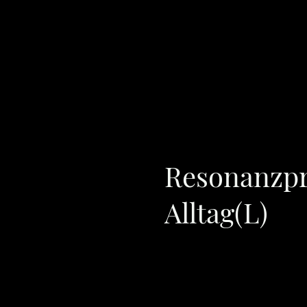
Startseite
Blog
Über uns
Frequenzwissen
Archetypen&Mythen
Poesie & Resonanz
Ho
Datenschutzerklärung
Impressum
Resonanzpr
Alltag(L)