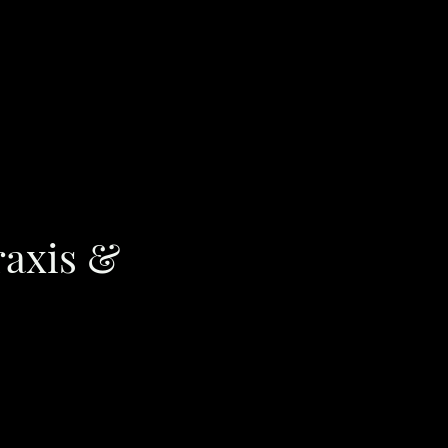
Resonanzbibliothek
medica
kaskop
Bücher
Kontakt
axis &