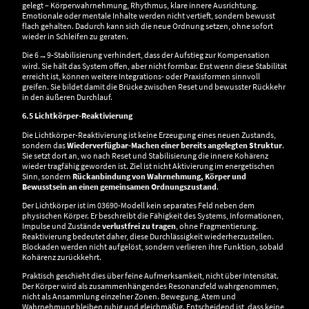
gelegt – Körperwahrnehmung, Rhythmus, klare innere Ausrichtung.
Emotionale oder mentale Inhalte werden nicht vertieft, sondern bewusst
flach gehalten. Dadurch kann sich die neue Ordnung setzen, ohne sofort
wieder in Schleifen zu geraten.
Die 6→9-Stabilisierung verhindert, dass der Aufstieg zur Kompensation
wird. Sie hält das System offen, aber nicht formbar. Erst wenn diese Stabilität
erreicht ist, können weitere Integrations- oder Praxisformen sinnvoll
greifen. Sie bildet damit die Brücke zwischen Reset und bewusster Rückkehr
in den äußeren Durchlauf.
6.5 Lichtkörper-Reaktivierung
Die Lichtkörper-Reaktivierung ist keine Erzeugung eines neuen Zustands,
sondern das
Wiederverfügbar-Machen einer bereits angelegten Struktur
.
Sie setzt dort an, wo nach Reset und Stabilisierung die innere Kohärenz
wieder tragfähig geworden ist. Ziel ist nicht Aktivierung im energetischen
Sinn, sondern
Rückanbindung von Wahrnehmung, Körper und
Bewusstsein an einen gemeinsamen Ordnungszustand
.
Der Lichtkörper ist im 03690-Modell kein separates Feld neben dem
physischen Körper. Er beschreibt die Fähigkeit des Systems, Informationen,
Impulse und Zustände
verlustfrei zu tragen
, ohne Fragmentierung.
Reaktivierung bedeutet daher, diese Durchlässigkeit wiederherzustellen.
Blockaden werden nicht aufgelöst, sondern verlieren ihre Funktion, sobald
Kohärenz zurückkehrt.
Praktisch geschieht dies über feine Aufmerksamkeit, nicht über Intensität.
Der Körper wird als zusammenhängendes Resonanzfeld wahrgenommen,
nicht als Ansammlung einzelner Zonen. Bewegung, Atem und
Wahrnehmung bleiben ruhig und gleichmäßig. Entscheidend ist, dass keine