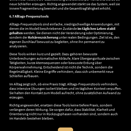
neue Schleifen erzeugen. Richtig angewendet stärkt sie das System, weil sie
innere Fragmentierung beendet und die Gesamttragfähigkeit erhöht.
6.7 Alltags-Frequenztools
Alltags-Frequenztools sind einfache, niedrigschwellige Anwendungen, mit
denen die im Modell beschriebenen Zustände
im täglichen Leben stabil
gehalten
werden. Sie dienen nicht der Veränderung oder Optimierung,
sondern der
Kohärenzsicherung
unter realen Bedingungen. Ziel ist es, den
eigenen Durchlauf bewusst zu begleiten, ohne ihn permanent zu
analysieren.
Diese Tools wirken kurz und gezielt. Dazu gehören bewusste
Unterbrechungen automatischer Abläufe, klare Übergangsrituale zwischen
Tätigkeiten, kurze Atemsequenzen oder bewusste Erdung über
Körperwahrnehmung. Entscheidend ist nicht die Technik, sondern die
Regelmäßigkeit. Kleine Eingriffe verhindern, dass sich unbemerkt neue
Schleifen aufbauen.
Im Alltag zeigt sich, ob eine Praxis trägt. Alltags-Frequenztools verhindern,
dass intensive Übungen isoliert bleiben und im täglichen Kontext verpuffen.
Sie halten den Kontakt zum Modell aufrecht, ohne zusätzlichen Aufwand zu
erzeugen.
Richtig angewendet, ersetzen diese Tools keine tiefere Praxis, sondern
verlängern deren Wirkung. Sie sorgen dafür, dass Stabilität, Klarheit und
Orientierung nicht nur in Rückzugsphasen vorhanden sind, sondern auch
im Handeln bestehen bleiben.