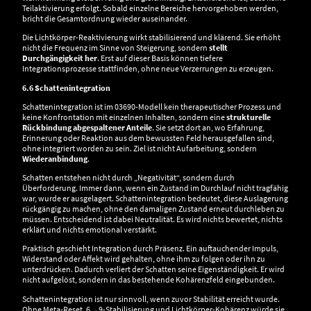
Teilaktivierung erfolgt. Sobald einzelne Bereiche hervorgehoben werden,
bricht die Gesamtordnung wieder auseinander.
Die Lichtkörper-Reaktivierung wirkt stabilisierend und klärend. Sie erhöht
nicht die Frequenz im Sinne von Steigerung, sondern
stellt
Durchgängigkeit her
. Erst auf dieser Basis können tiefere
Integrationsprozesse stattfinden, ohne neue Verzerrungen zu erzeugen.
6.6 Schattenintegration
Schattenintegration ist im 03690-Modell kein therapeutischer Prozess und
keine Konfrontation mit einzelnen Inhalten, sondern eine
strukturelle
Rückbindung abgespaltener Anteile
. Sie setzt dort an, wo Erfahrung,
Erinnerung oder Reaktion aus dem bewussten Feld herausgefallen sind,
ohne integriert worden zu sein. Ziel ist nicht Aufarbeitung, sondern
Wiederanbindung
.
Schatten entstehen nicht durch „Negativität“, sondern durch
Überforderung. Immer dann, wenn ein Zustand im Durchlauf nicht tragfähig
war, wurde er ausgelagert. Schattenintegration bedeutet, diese Auslagerung
rückgängig zu machen, ohne den damaligen Zustand erneut durchleben zu
müssen. Entscheidend ist dabei Neutralität. Es wird nichts bewertet, nichts
erklärt und nichts emotional verstärkt.
Praktisch geschieht Integration durch Präsenz. Ein auftauchender Impuls,
Widerstand oder Affekt wird gehalten, ohne ihm zu folgen oder ihn zu
unterdrücken. Dadurch verliert der Schatten seine Eigenständigkeit. Er wird
nicht aufgelöst, sondern in das bestehende Kohärenzfeld eingebunden.
Schattenintegration ist nur sinnvoll, wenn zuvor Stabilität erreicht wurde.
Ohne Meta-Reset, 6→9-Stabilisierung und Lichtkörper-Kohärenz würde sie