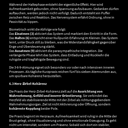
Während der Haltephase entsteht der eigentliche Effekt. Hier wird
Aufmerksamkeit gebunden, ohne Spannung aufzubauen. Gedanken dürfen
auftauchen, werden jedoch nicht verfolgt. Dadurch entsteht ein Puffer
zwischen Reiz und Reaktion. Das Nervensystem erfährt Ordnung, ohne in
Passivität zu kippen.
Biometrisch wirkt die Abfolge wie folgt:
Das
Einatmen (3)
aktiviert das System und markiert den Eintritt in die Form.
Das
Halten (6)
entspricht einer Nullpunkt-Erfahrung im Kleinen. Das System
lernt, unter Druck still zu bleiben, was die Widerstandsfähigkeit gegenüber
Enge und Übersteuerung stärkt.
Das
Ausatmen (9)
aktiviert die parasympathische Integration. Die
verlängerte Phase lehrt das System, dass Entladung und Rückkehr die
ruhigste und tragfähigste Bewegung sind.
Die 3·6·9-Atmung eignet sich besonders vor oder nach intensiven inneren
Prozessen. Als tägliche Kurzpraxis reichen fünf bis sieben Atemrunden aus,
um spürbare Kohärenz herzustellen.
6.3 Herz-Zirbel-Kohärenz
Die Praxis der Herz-Zirbel-Kohärenz zielt auf die
Ausrichtung von
Wahrnehmung, Gefühl und innerer Orientierung
. Sie verbindet das
Herzfeld als stabilisierende Mitte mit der Zirbel als richtungsgebendem
Wahrnehmungsorgan. Ziel ist nicht Aktivierung oder Öffnung, sondern
kohärente Kopplung
beider Pole.
Die Praxis beginnt im Herzraum. Aufmerksamkeit wird ruhig in die Mitte der
Brust gelegt, ohne Visualisierung und ohne emotionale Erzeugung. Es geht
nicht um Intensität, sondern um Präsenz. Sobald sich dort ein stabiler,