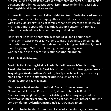
ruhiger Fokus eingestellt hat, wird die Wahrnehmung sanft zur Zirbelregion
verlagert, ohne den Herzbezug zu verlieren. Entscheidend ist, dass beide
Räume
gleichzeitig gehalten
werden.
In dieser Doppelaufmerksamkeit entsteht Kohärenz. Gedanken verlieren an
Zugkraft, emotionale Ausschläge glätten sich, und die innere Orientierung
wird klarer. Die Zirbel wird nicht stimuliert, sondern geerdet; das Herz wird
nicht emotionalisiert, sondern zentriert. Dadurch entsteht ein ruhiger,
aufrechter Zustand zwischen Empfindung und Erkenntnis.
Herz-Zirbel-Kohärenz eignet sich besonders zur Stabilisierung nach
intensiven Prozessen oder zur Vorbereitung auf bewusste Übergänge. Sie
verhindert sowohl Überhöhung als auch Abflachung und hält das System in
einer tragfähigen Mitte. Bereits wenige Minuten genügen, um
Wahrnehmung und innere Ausrichtung spürbar zu ordnen.
6.4 6→9-Stabilisierung
Die 6→9-Stabilisierung ist eine Praxis für die Phase
nach Verdichtung,
Reset oder innerem Bruch
. Sie richtet sich nicht auf Auflösung, sondern auf
tragfähigen Wiederaufbau
. Ziel ist es, das System beim Frequenzanstieg zu
stabilisieren, ohne in alte Muster zurückzufallen oder neue
Übersteuerungen zu erzeugen.
Nach einem Reset entsteht häufig ein Zustand innerer Leere oder
Neuoffenheit. In dieser Phase ist das System empfindlich. Die 6→9-
Stabilisierung sorgt dafür, dass der Aufstieg nicht sprunghaft, sondern
schrittweise integriert
erfolgt. Es geht nicht darum, sich „besser zu fühlen“,
sondern darum,
Orientierung und Halt
zurückzugewinnen.
Praktisch bedeutet das: Aufmerksamkeit wird auf einfache, stabile Anker