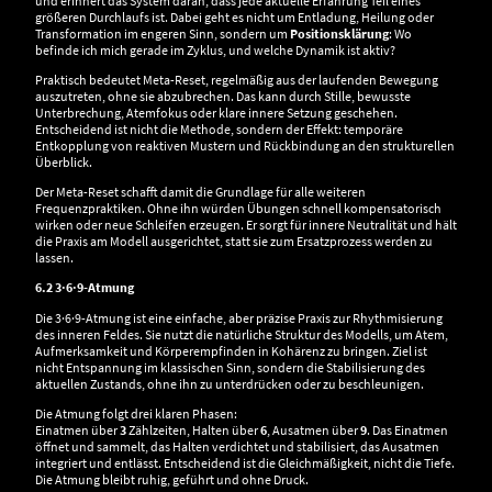
und erinnert das System daran, dass jede aktuelle Erfahrung Teil eines
größeren Durchlaufs ist. Dabei geht es nicht um Entladung, Heilung oder
Transformation im engeren Sinn, sondern um
Positionsklärung
: Wo
befinde ich mich gerade im Zyklus, und welche Dynamik ist aktiv?
Praktisch bedeutet Meta-Reset, regelmäßig aus der laufenden Bewegung
auszutreten, ohne sie abzubrechen. Das kann durch Stille, bewusste
Unterbrechung, Atemfokus oder klare innere Setzung geschehen.
Entscheidend ist nicht die Methode, sondern der Effekt: temporäre
Entkopplung von reaktiven Mustern und Rückbindung an den strukturellen
Überblick.
Der Meta-Reset schafft damit die Grundlage für alle weiteren
Frequenzpraktiken. Ohne ihn würden Übungen schnell kompensatorisch
wirken oder neue Schleifen erzeugen. Er sorgt für innere Neutralität und hält
die Praxis am Modell ausgerichtet, statt sie zum Ersatzprozess werden zu
lassen.
6.2 3·6·9-Atmung
Die 3·6·9-Atmung ist eine einfache, aber präzise Praxis zur Rhythmisierung
des inneren Feldes. Sie nutzt die natürliche Struktur des Modells, um Atem,
Aufmerksamkeit und Körperempfinden in Kohärenz zu bringen. Ziel ist
nicht Entspannung im klassischen Sinn, sondern die Stabilisierung des
aktuellen Zustands, ohne ihn zu unterdrücken oder zu beschleunigen.
Die Atmung folgt drei klaren Phasen:
Einatmen über
3
Zählzeiten, Halten über
6
, Ausatmen über
9
. Das Einatmen
öffnet und sammelt, das Halten verdichtet und stabilisiert, das Ausatmen
integriert und entlässt. Entscheidend ist die Gleichmäßigkeit, nicht die Tiefe.
Die Atmung bleibt ruhig, geführt und ohne Druck.