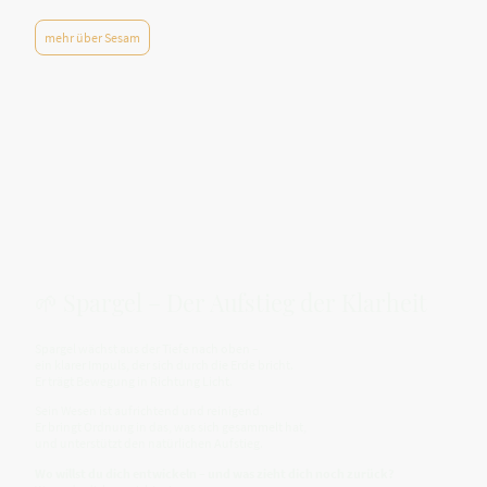
mehr über Sesam
🌱 Spargel – Der Aufstieg der Klarheit
Spargel wächst aus der Tiefe nach oben –
ein klarer Impuls, der sich durch die Erde bricht.
Er trägt Bewegung in Richtung Licht.
Sein Wesen ist aufrichtend und reinigend.
Er bringt Ordnung in das, was sich gesammelt hat,
und unterstützt den natürlichen Aufstieg.
Wo willst du dich entwickeln – und was zieht dich noch zurück?