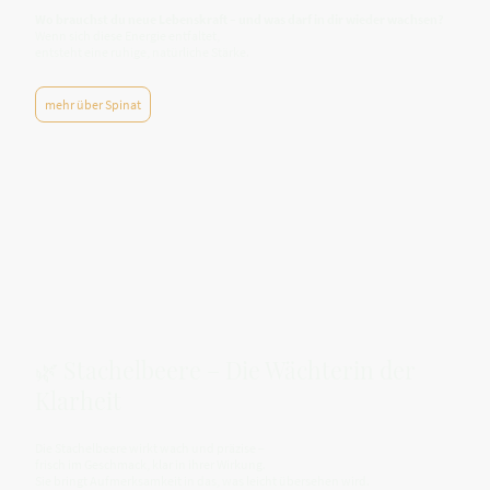
Wo brauchst du neue Lebenskraft – und was darf in dir wieder wachsen?
Wenn sich diese Energie entfaltet,
entsteht eine ruhige, natürliche Stärke.
mehr über Spinat
🌿 Stachelbeere – Die Wächterin der
Klarheit
Die Stachelbeere wirkt wach und präzise –
frisch im Geschmack, klar in ihrer Wirkung.
Sie bringt Aufmerksamkeit in das, was leicht übersehen wird.