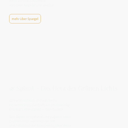
Wenn du dich ausrichtest,
wird dein Weg klar und spürbar.
mehr über Spargel
🌿 Spinat – Das Herz des Grünen Lichts
Spinat wirkt frisch und nährend –
ein sattes Grün, das Kraft aus der Erde trägt.
Er bringt Lebendigkeit in dein System.
Sein Wesen ist stärkend und zugleich weich.
Er unterstützt, was wachsen will,
und nährt dich auf eine direkte, klare Weise.