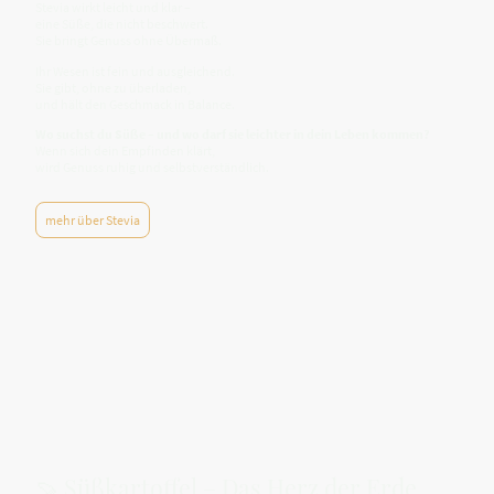
Stevia wirkt leicht und klar –
eine Süße, die nicht beschwert.
Sie bringt Genuss ohne Übermaß.
Ihr Wesen ist fein und ausgleichend.
Sie gibt, ohne zu überladen,
und hält den Geschmack in Balance.
Wo suchst du Süße – und wo darf sie leichter in dein Leben kommen?
Wenn sich dein Empfinden klärt,
wird Genuss ruhig und selbstverständlich.
mehr über Stevia
🍠 Süßkartoffel – Das Herz der Erde