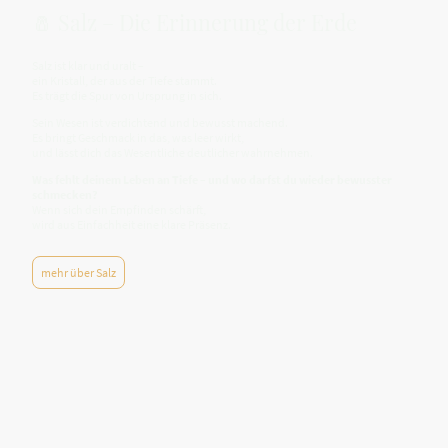
🧂 Salz – Die Erinnerung der Erde
Salz ist klar und uralt –
ein Kristall, der aus der Tiefe stammt.
Es trägt die Spur von Ursprung in sich.
Sein Wesen ist verdichtend und bewusst machend.
Es bringt Geschmack in das, was leer wirkt,
und lässt dich das Wesentliche deutlicher wahrnehmen.
Was fehlt deinem Leben an Tiefe – und wo darfst du wieder bewusster
schmecken?
Wenn sich dein Empfinden schärft,
wird aus Einfachheit eine klare Präsenz.
mehr über Salz