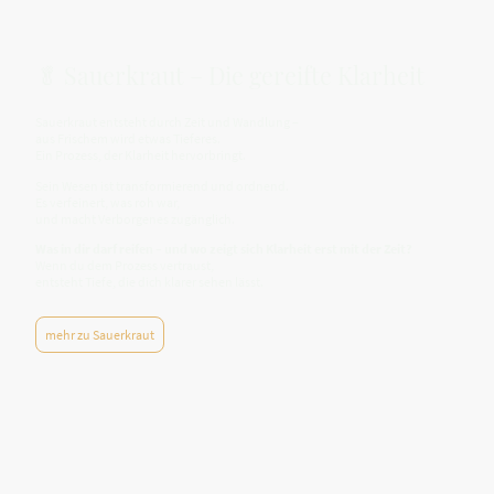
🥬 Sauerkraut – Die gereifte Klarheit
Sauerkraut entsteht durch Zeit und Wandlung –
aus Frischem wird etwas Tieferes.
Ein Prozess, der Klarheit hervorbringt.
Sein Wesen ist transformierend und ordnend.
Es verfeinert, was roh war,
und macht Verborgenes zugänglich.
Was in dir darf reifen – und wo zeigt sich Klarheit erst mit der Zeit?
Wenn du dem Prozess vertraust,
entsteht Tiefe, die dich klarer sehen lässt.
mehr zu Sauerkraut