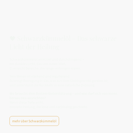
🖤 Schwarzkümmelöl – Das schwarze
Licht der Heilung
Schwarzkümmelöl wirkt tief und durchdringend –
ein dunkles Licht, das von innen klärt.
Es erreicht Bereiche, die lange verborgen waren.
Sein Wesen ist stärkend und regulierend.
Es bringt Bewegung in das, was aus dem Gleichgewicht geraten ist,
und unterstützt die Rückkehr in eine natürliche Ordnung.
Wo braucht dein System Unterstützung – und was darf sich von innen
heraus neu ausrichten?
Wenn diese Tiefe wirkt,
entsteht Heilung, die leise und nachhaltig geschieht.
mehr über Schwarzkümmelöl