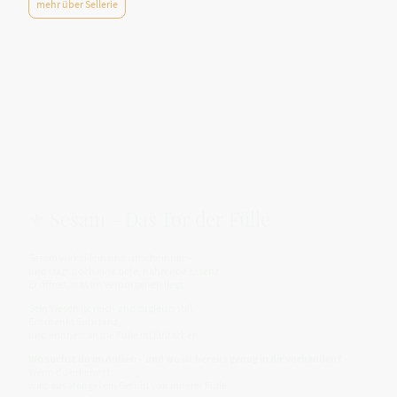
mehr über Sellerie
⚜️ Sesam – Das Tor der Fülle
Sesam wirkt klein und unscheinbar –
und trägt doch eine tiefe, nährende Essenz.
Er öffnet, was im Verborgenen liegt.
Sein Wesen ist reich und zugleich still.
Er schenkt Substanz,
und erinnert an die Fülle im Einfachen.
Wo suchst du im Außen – und wo ist bereits genug in dir vorhanden?
Wenn du erkennst,
wird aus Mangel ein Gefühl von innerer Fülle.