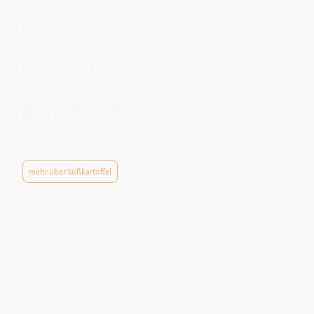
Die Süßkartoffel wächst verborgen in der Tiefe –
warm, nährend und voller stiller Fülle.
Sie bringt Erdung in dein System.
Ihr Wesen ist weich und stärkend.
Sie nährt, ohne zu beschweren,
und verbindet dich mit einer ruhigen, tragenden Basis.
Wo brauchst du mehr Erdung – und wo darfst du dich wieder sicher
fühlen?
Wenn sich dieser Raum festigt,
entsteht eine sanfte, verlässliche Stabilität.
mehr über Süßkartoffel