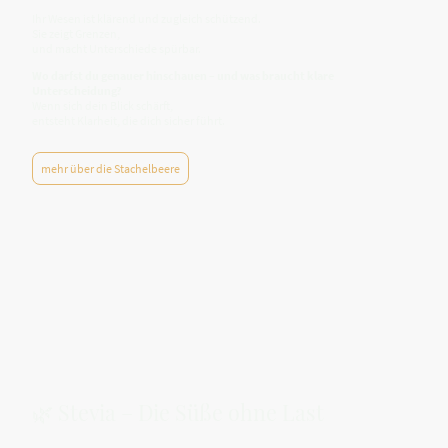
Ihr Wesen ist klärend und zugleich schützend.
Sie zeigt Grenzen,
und macht Unterschiede spürbar.
Wo darfst du genauer hinschauen – und was braucht klare
Unterscheidung?
Wenn sich dein Blick schärft,
entsteht Klarheit, die dich sicher führt.
mehr über die Stachelbeere
🌿 Stevia – Die Süße ohne Last