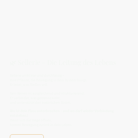
🌿 Sellerie – Die Leitung des Lebens
Sellerie wirkt klar und durchlässig –
eine Pflanze, die Bewegung in dein System bringt.
Er leitet, was fließen will.
Sein Wesen ist ausgleichend und strukturierend.
Er verbindet, was getrennt wirkt,
und unterstützt den natürlichen Strom.
Wo ist dein Fluss unterbrochen – und wo darf wieder Verbindung
entstehen?
Wenn sich die Wege öffnen,
kommt Bewegung zurück in dein Leben.