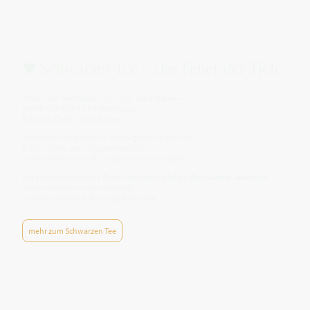
🖤 Schwarzer Tee – Das Feuer der Tiefe
Schwarzer Tee trägt eine dunkle, klare Wärme –
gereift durch Zeit und Wandlung.
Er bringt Tiefe in dein System.
Sein Wesen ist anregend und zugleich sammelnd.
Er fokussiert, was sich zerstreut hat,
und führt dich zurück in eine bewusste Präsenz.
Wo brauchst du mehr Tiefe – und wo darfst du dich wieder sammeln?
Wenn sich dein Inneres bündelt,
entsteht Klarheit mit ruhiger Intensität.
mehr zum Schwarzen Tee