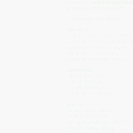
sondern ein
Resonanzverstärker
Es macht sichtbar, was da ist.
🌿
Nahrung & Bewusstsein
Körperlich:
– reguliert Wasserhaushalt & Blu
– ermöglicht Nerven- und Muskel
– unterstützt Verdauungssäfte
– stabilisiert Zellspannung
– bewahrt Mineralgleichgewicht
Energetisch:
– klärt diffuse Felder
– stärkt Erdung und Präsenz
– setzt klare Grenzen
– stabilisiert bei Zerstreuung
Seelisch:
– fördert Wahrhaftigkeit
– hilft, Maß zu halten
– bringt Klarheit statt Extreme
– stärkt innere Ordnung