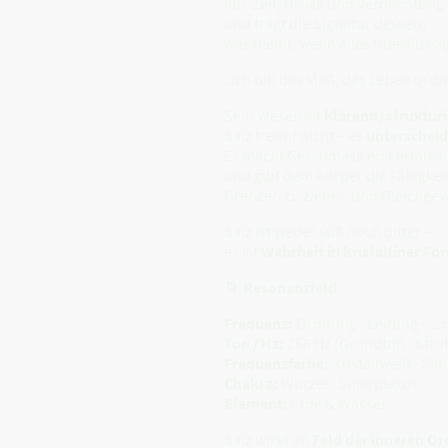
aus Zeit, Druck und Verdunstung 
und trägt die Signatur dessen,
was bleibt, wenn alles Überflüssi
„Ich bin das Maß, das Leben ordn
Sein Wesen ist
klärend, struktur
Salz trennt nicht – es
unterscheid
Es macht Geschmack erst erfahrb
und gibt dem Körper die Fähigkei
Grenzen zu ziehen und Gleichgewi
Salz ist weder süß noch bitter –
es ist
Wahrheit in kristalliner Fo
🌀
Resonanzfeld
Frequenz:
Ordnung · Leitung · E
Ton / Hz:
256 Hz (Grundton · Stru
Frequenzfarbe:
Kristallweiß · Sil
Chakra:
Wurzel · Solarplexus
Element:
Erde & Wasser
Salz wirkt im
Feld der inneren O