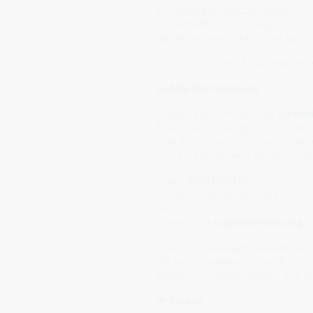
Es richtet aus, statt zu nähren,
und schafft die Grundlage,
damit anderes Licht wirken kann.
„Ich bin das Gerüst, auf dem Leb
📖
Alte Überlieferung
In allen Kulturen galt Salz als
heil
Es wurde zur Reinigung genutzt,
zum Schutz vor „fremden Felder
und als Zeichen von Bündnis und
In der Bibel heißt es:
„Ihr seid das Salz der Erde“ –
nicht als Würze,
sondern als
tragende Ordnung
.
In der Alchemie symbolisiert Salz
die feste, bewahrende Kraft
zwischen Schwefel (Feuer) und Me
🌟
Essenz