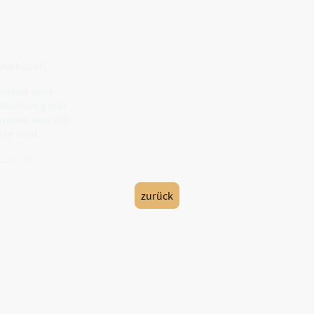
alphabet)
eidend wird
 Wanken gerät
rdnet sein will
ten wird
 Leitung
zurück