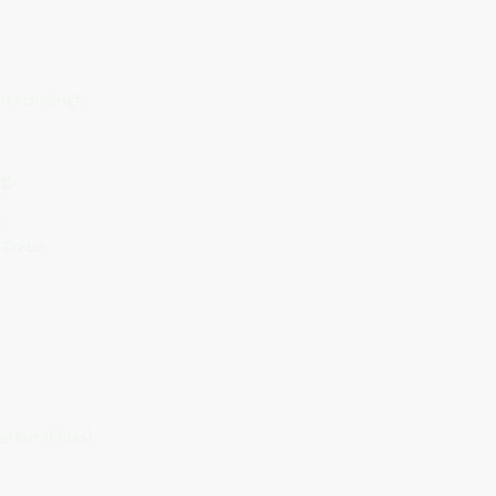
en schwingt.“
ig
.
n“
 Treue.
rkur (Fluss).