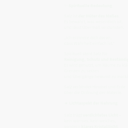
✨
Spirituelle Bedeutung
Salz ist
der Hüter des Maßes
.
Es bewahrt, was wesentlich ist,
und lässt Übermaß verdunsten.
„Ich erinnere dich daran,
dass Wahrheit einfach ist.“
Spirituell steht Salz für
Reinigung, Schutz und Beständi
Es wird genutzt, um Räume zu klä
Grenzen zu setzen
und Übergänge bewusst zu marki
Salz verbindet Himmel und Erde
über die Ordnung der Materie.
☀️
Lichtaspekt der Nahrung
Salz trägt
verdichtetes Licht
–
kein warmes, kein weiches,
sondern
klares Kristalllicht
.