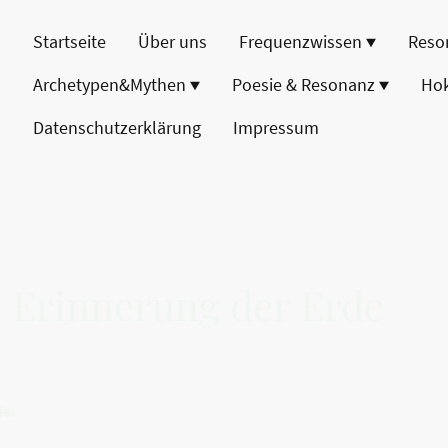
Startseite
Über uns
Frequenzwissen
Reso
Archetypen&Mythen
Poesie & Resonanz
Ho
Datenschutzerklärung
Impressum
e Erinnerung der Erde
ie.