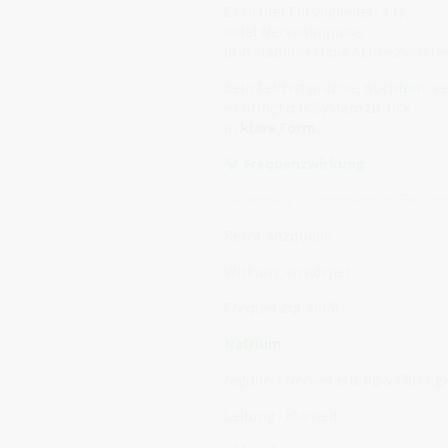
Es richtet Flüssigkeiten aus,
leitet Nervenimpulse
und stabilisiert die Achse zwis
Sein Feld ist präzise, nüchtern, ve
es bringt das System zurück
in
klare Form
.
💎
Frequenzwirkung
(Mineral- & Spurenelement-Resona
Resonanzquelle
Wirkung im Körper
Frequenzqualität
Natrium
reguliert Nervenleitung & Flüssig
Leitung · Klarheit