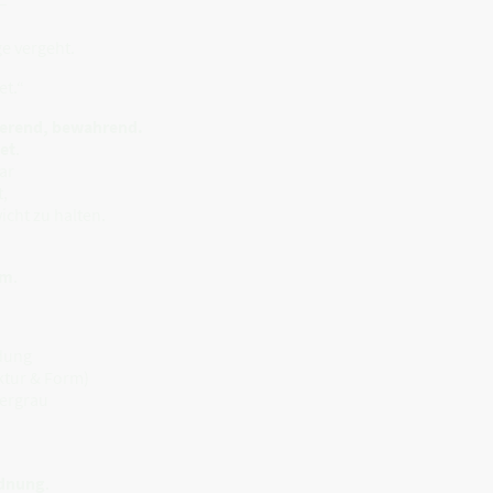
–
ge vergeht.
et.“
ierend, bewahrend.
et
.
ar
t,
cht zu halten.
rm
.
rdung
ktur & Form)
bergrau
rdnung
.