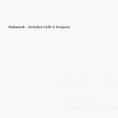
Hokamook - Zwischen Licht & Frequenz
🧂 Salz – Di
🪶
Wesen & Symbolik
Salz ist
das Gedächtnis der Mater
Es entsteht aus Meer und Stein,