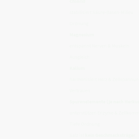
Chlorid
stabilisiert Säure-Basen-Milieu
Ordnung
Magnesium
entspannt Nerven & Muskeln
Ausgleich
Kalium
harmonisiert Herz & Zellspannun
Vertrauen
Spurenelemente (je nach Herkun
unterstützen Enzyme & Zellkomm
Tiefe Ordnung
Salz ist
kein Geschmacksträger
,