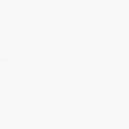
gkeit
.
ren,
eren.