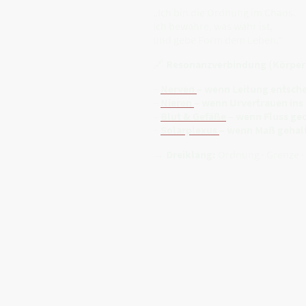
„Ich bin die Ordnung im Chaos.
Ich bewahre, was wahr ist,
und gebe Form dem Leben.“
🔗
Resonanzverbindung (Körper
–
Nerven
– wenn Leitung entsch
–
Nieren
– wenn Urvertrauen ins
–
Blut & Gefäße
– wenn Fluss geo
–
Solarplexus
– wenn Maß gehal
→
Dreiklang:
Ordnung · Grenze ·