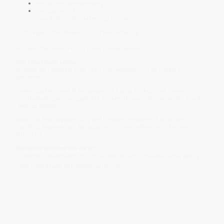
chronische Überforderung
und das Gefühl,
dauerhaft „funktionieren“ zu müssen.
👉 Ihr eigentliches Wesen ist nicht bloß Filterung.
Sondern Stabilisierung und Erhalt innerer Reserve.
Nicht dauerhafte Leistung —
sondern die Fähigkeit, Kraft, Ruhe und Gleichgewicht im System zu
bewahren.
Verliert das Feld seine Ruhe, zeigen sich häufig Erschöpfung, innere
Unsicherheit, Spannungsgefühle, Rückenschwere oder das Gefühl, innerlich
„leer“ zu werden.
Bleibt das Feld dagegen ruhig und kohärent, entstehen häufig mehr
Stabilität, Regeneration, Belastbarkeit und ein tieferes Gefühl innerer
Sicherheit.
Die Nieren erinnern uns daran:
👉 Wahre Kraft entsteht oft dort, wo der Mensch sich wieder sicher genug
fühlt, nicht dauerhaft kämpfen zu müssen.