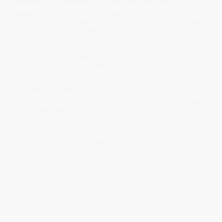
Aufsehen. Sie verschwenden keine Energie, sie bewahren sie.
Deshalb werden die Nieren in vielen Traditionen mit Urvertrauen,
Lebensessenz und tiefer Stabilität verbunden. Sie stehen für jenen inneren
Raum, der auch dann noch trägt, wenn äußere Sicherheiten wanken. Nicht
für die Kraft des Augenblicks, sondern für die Kraft, die bleibt.
Vielleicht berührt uns deshalb der Satz, dass etwas „an die Nieren geht“.
Gemeint ist nicht die Oberfläche, sondern die Tiefe – jener Bereich, in dem
wir spüren, ob wir uns sicher, getragen und verbunden fühlen.
👉 Wer dauerhaft nur aus Reserven lebt, verliert irgendwann den Kontakt
zur Quelle seiner Kraft.
Die Nieren erinnern: Regeneration ist kein Luxus, sondern Grundlage jeder
nachhaltigen Stabilität. Auch die stärkste Quelle versiegt, wenn sie nur
entnommen und nie gespeist wird.
👉 Wahre Sicherheit entsteht dort, wo der Mensch erkennt, dass er nicht
ständig kämpfen muss, um getragen zu sein.