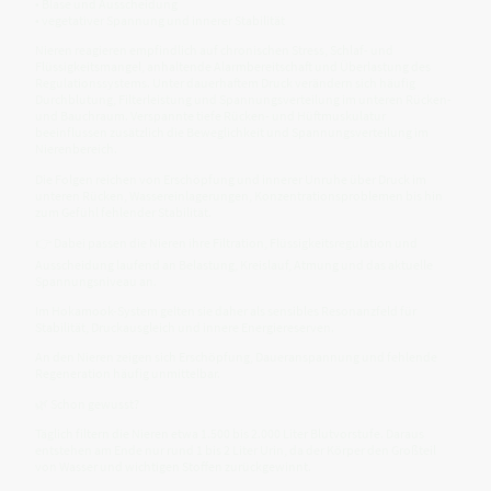
• Blase und Ausscheidung
• vegetativer Spannung und innerer Stabilität
Nieren reagieren empfindlich auf chronischen Stress, Schlaf- und
Flüssigkeitsmangel, anhaltende Alarmbereitschaft und Überlastung des
Regulationssystems. Unter dauerhaftem Druck verändern sich häufig
Durchblutung, Filterleistung und Spannungsverteilung im unteren Rücken-
und Bauchraum. Verspannte tiefe Rücken- und Hüftmuskulatur
beeinflussen zusätzlich die Beweglichkeit und Spannungsverteilung im
Nierenbereich.
Die Folgen reichen von Erschöpfung und innerer Unruhe über Druck im
unteren Rücken, Wassereinlagerungen, Konzentrationsproblemen bis hin
zum Gefühl fehlender Stabilität.
👉 Dabei passen die Nieren ihre Filtration, Flüssigkeitsregulation und
Ausscheidung laufend an Belastung, Kreislauf, Atmung und das aktuelle
Spannungsniveau an.
Im Hokamook-System gelten sie daher als sensibles Resonanzfeld für
Stabilität, Druckausgleich und innere Energiereserven.
An den Nieren zeigen sich Erschöpfung, Daueranspannung und fehlende
Regeneration häufig unmittelbar.
🌿 Schon gewusst?
Täglich filtern die Nieren etwa 1.500 bis 2.000 Liter Blutvorstufe. Daraus
entstehen am Ende nur rund 1 bis 2 Liter Urin, da der Körper den Großteil
von Wasser und wichtigen Stoffen zurückgewinnt.