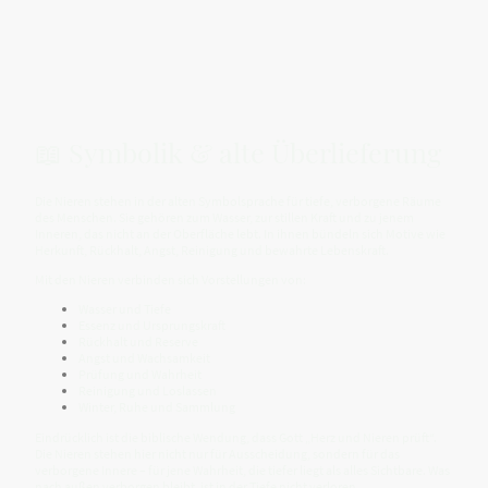
📖 Symbolik & alte Überlieferung
Die Nieren stehen in der alten Symbolsprache für tiefe, verborgene Räume
des Menschen. Sie gehören zum Wasser, zur stillen Kraft und zu jenem
Inneren, das nicht an der Oberfläche lebt. In ihnen bündeln sich Motive wie
Herkunft, Rückhalt, Angst, Reinigung und bewahrte Lebenskraft.
Mit den Nieren verbinden sich Vorstellungen von:
Wasser und Tiefe
Essenz und Ursprungskraft
Rückhalt und Reserve
Angst und Wachsamkeit
Prüfung und Wahrheit
Reinigung und Loslassen
Winter, Ruhe und Sammlung
Eindrücklich ist die biblische Wendung, dass Gott „Herz und Nieren prüft“.
Die Nieren stehen hier nicht nur für Ausscheidung, sondern für das
verborgene Innere – für jene Wahrheit, die tiefer liegt als alles Sichtbare. Was
nach außen verborgen bleibt, ist in der Tiefe nicht verloren.