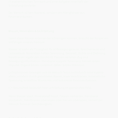
charakteristischen Tonraum und eine Aufgabe innerhalb der
Schöpfungstonleiter.
Der Mensch ist kein Apparat, sondern ein Klangkörper aus
Resonanzräumen.
Wasser, Mineralien & Lichtleitung
Damit diese Räume miteinander schwingen können, braucht der Körper ein
leitfähiges inneres Medium.
Wasser ist mehr als Flüssigkeit. Es ist Bewegungsraum, Speicherraum und
Leitmedium. Mineralien halten Spannung, Salzmaß, Dichte und Ordnung.
Membranen regeln den Durchtritt. Faszien verteilen Zug und
Bewegungsinformation. Meridiane koppeln Resonanz. Nerven leiten
Impulse. Organe bilden Untertori. Zellen bilden Mikrotori.
Lichtphotonen bewegen sich im Mensch-Torus nicht durch rohe Materie
allein, sondern durch geordnetes Wasser, klare Membranen, mineralische
Spannung, kristalline Strukturen und kohärente Resonanzbahnen.
👉 Gesundheit bedeutet freie Lichtleitung im geordneten Feld.
Wenn Wasser staut, Mineralmaß kippt, Faszien verhärten, Meridiane
blockieren, Membranen überreizen oder Nerven überladen, verliert der
Mensch-Torus an Durchlässigkeit.