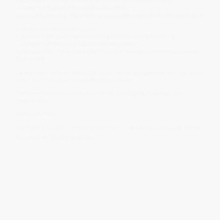
• Daueralarm, Stressaktivierung und erhöhter Schutzspannung
↔ klarer Schutzkraft & beweglicher Regulation ↔
• passiver Spannung, träger Aktivierung und mangelnder Reaktionsfähigkeit
Superbia reguliert sich zwischen:
• Überkontrolle, Durchhaltespannung und starrer Selbstführung
↔ ruhiger Aufrichtung & stabiler Selbstregulation ↔
• Selbstzweifeln, fehlender Aufrichtung und mangelndem Vertrauen in die
eigene Kraft
Die regulierte Mitte entsteht dort, wo Sicherheit getragen werden darf, ohne
sich in Kontrolle oder Unsicherheit zu verlieren.
Die Nieren balancieren zwischen Schutz, Versorgung, Stabilität und
Regeneration.
Die Nieren fragen:
👉 „Fühlt sich das System wirklich sicher — oder hält Spannung den Körper
dauerhaft im Überlebensmodus?“