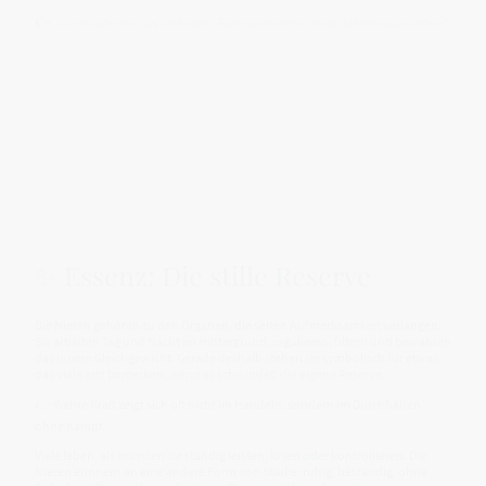
👉
„Ich erlaube mir, aus Vertrauen, Ruhe und innerer Stabilität heraus zu leben.“
✨ Essenz: Die stille Reserve
Die Nieren gehören zu den Organen, die selten Aufmerksamkeit verlangen.
Sie arbeiten Tag und Nacht im Hintergrund, regulieren, filtern und bewahren
das innere Gleichgewicht. Gerade deshalb stehen sie symbolisch für etwas,
das viele erst bemerken, wenn es schwindet: die eigene Reserve.
👉 Wahre Kraft zeigt sich oft nicht im Handeln, sondern im Durchhalten
ohne Kampf.
Viele leben, als müssten sie ständig leisten, lösen oder kontrollieren. Die
Nieren erinnern an eine andere Form von Stärke: ruhig, beständig, ohne