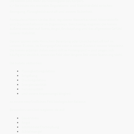
Die Nieren sind mehr als Filterorgane des Körpers.
👉 Sie bilden ein zentrales Regulations- und Stabilitätsfeld zwischen
Reinigung, Flüssigkeitshaushalt und innerer Sicherheit.
Fortlaufend filtern sie das Blut, regulieren Wasserhaushalt, Mineralstoffe
und Druckverhältnisse im Organismus. Gleichzeitig reagieren die Nieren
äußerst sensibel auf Stress, Angst, Erschöpfung und das allgemeine Gefühl
innerer Stabilität.
Darum spüren viele Menschen Belastung oder Unsicherheit oft tief im
unteren Rücken, im Energiegefühl oder in einem Zustand innerer Schwäche.
Die Nieren arbeiten dabei meist still im Hintergrund — und zeigen sich
häufig erst deutlich, wenn das Feld über längere Zeit unter Spannung steht.
Die Nieren verbinden:
Flüssigkeitsregulation
Entgiftung
Druckregulation
Energiestabilität
Nervensystem
und innere Anpassungsfähigkeit
zu einem empfindlichen Feld biologischer Balance.
Besonders sensibel reagieren sie auf:
Dauerstress
Angst
emotionale Erschöpfung
Schlafmangel