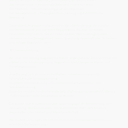
das Erdzentrum — Stabilität, Verkörperung & Grundsicherheit
das Herzzentrum — emotionale Balance & innere Kohärenz
das Herzfeld — Schutzspannung & Gesamtregulation
das Sakralzentrum — Flüssigkeitsfluss, Versorgung & rhythmische
Bewegung
Dauerstress, Angstspannung, emotionale Überforderung, chronische
Alarmbereitschaft und fehlende Regeneration machen die Nieren
besonders empfindlich. Wie ein tiefes inneres Stabilisierungssystem
verlieren sie ihre Beweglichkeit, wenn Spannung dauerhaft über Sicherheit
und ruhiger Regulation steht.
🔶 Überverdichtung
Bei Überverdichtung reagieren die Nieren angespannter, empfindlicher und
stärker unter Schutzspannung. Regulation bleibt länger im Alarm- und
Sicherungsmodus.
Avaritia zeigt sich als inneres Festhalten, Sicherheitszwang und
kontrollierende Schutzspannung.
Ira erhöht Alarmspannung und verstärkt dauerhafte Stress- und
Schutzaktivierung.
Superbia verstärkt kontrollierende Selbstführung und das Gefühl, ständig
„funktionieren“ oder durchhalten zu müssen.
Das äußert sich in innerer Unruhe, Spannungsgefühl, Erschöpfung trotz
Aktivierung, Druckempfinden, Schlafproblemen oder dem Eindruck
dauerhafter Unsicherheit und Alarmbereitschaft.
Das System sucht dann oft Sicherheit über Kontrolle, Wachsamkeit und
erhöhte Schutzspannung.