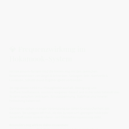
💎 Frequenzwirkung im
Hokamook-System
Im Hokamook-System sind die Nieren eng mit den seelischen
Resonanzfeldern von Angst & Schrecken, Getragen-Sein, Kontrolle &
Loslassen, Schutz sowie Zugehörigkeit verbunden.
Sie regulieren nicht nur Flüssigkeitshaushalt, Reinigung und
Stoffwechselbalance, sondern reagieren darauf, wie sicher oder belastet das
System zwischen Vertrauen, Schutzspannung, Stabilität und innerer
Entlastung balanciert.
Die Nieren stehen in enger Verbindung zur tiefen Grundsicherheit des
Körpers. Sie spiegeln oft früh, ob das System sich getragen fühlt oder
dauerhaft unter innerer Alarm- und Überlebensspannung steht.
Besonders eng wirken dabei zusammen: