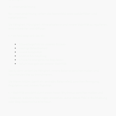
🔹 Unterverdichtung
Bei Unterverdichtung verliert das Nierenfeld seine stabile Filter- und
Haltefunktion.
Die Fähigkeit, Flüssigkeit, Mineralbalance und innere Stabilität zu regulieren,
wird schwächer und diffuser.
👉 im Feld zeigt sich das als:
Schwächegefühl im unteren Rücken
niedrige Belastbarkeit
innere Instabilität
erhöhte Erschöpfung
schwache energetische Regulation
Gefühl mangelnder innerer Stabilität
Das System verliert die Fähigkeit, innere Balance zwischen Halten und
Ausscheiden klar zu koordinieren.
Die Nieren bilden damit ein zentrales Balancefeld zwischen Reinigung,
Regulation und innerer Stabilität.
👉 Stabilität entsteht durch einen freien Rhythmus zwischen Halten und
Loslassen, während Störungen entstehen, wenn dieses Feld in Rückhaltung
oder Regulationsschwäche kippt.