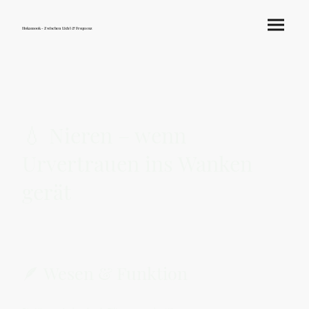
Hokamook - Zwischen Licht & Frequenz
💧 Nieren – wenn
Urvertrauen ins Wanken
gerät
🪶 Wesen & Funktion