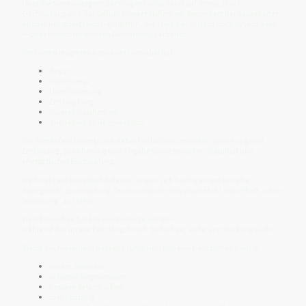
Über die Nieren reagiert der Körper fortlaufend auf Stress, Druck,
Erschöpfung und das Gefühl innerer Sicherheit. Besonders bei dauerhafter
Anspannung zeigt sich häufig früh, wie stark das System noch in Vertrauen
— oder bereits im inneren Alarmmodus arbeitet.
Die Nieren reagieren besonders sensibel auf:
Angst
Dauerstress
Überforderung
Erschöpfung
innere Unsicherheit
und fehlende Regeneration
Das Nierenfeld bewegt sich dabei fortlaufend zwischen Spannung und
Entlastung, Speicherung und Abgabe sowie zwischen Stabilität und
energetischer Erschöpfung.
Wird das Feld dauerhaft belastet, zeigen sich häufig innere Unruhe,
Kältegefühl, Erschöpfung, Druckzustände oder das Gefühl, dauerhaft „unter
Spannung“ zu stehen.
Viele Menschen funktionieren lange weiter —
während das innere Feld längst nach Sicherheit, Ruhe und Rückzug sucht.
Bleibt das Nierenfeld dagegen ruhig und kohärent, entstehen häufig:
innere Stabilität
ruhigere Regeneration
bessere Belastbarkeit
mehr Erdung