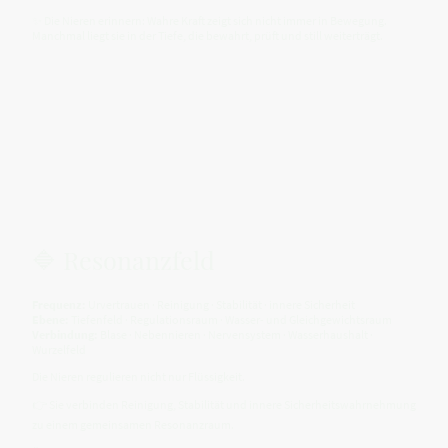
✨ Die Nieren erinnern: Wahre Kraft zeigt sich nicht immer in Bewegung.
Manchmal liegt sie in der Tiefe, die bewahrt, prüft und still weiterträgt.
🔷 Resonanzfeld
Frequenz:
Urvertrauen · Reinigung · Stabilität · innere Sicherheit
Ebene:
Tiefenfeld · Regulationsraum · Wasser- und Gleichgewichtsraum
Verbindung:
Blase · Nebennieren · Nervensystem · Wasserhaushalt ·
Wurzelfeld
Die Nieren regulieren nicht nur Flüssigkeit.
👉 Sie verbinden Reinigung, Stabilität und innere Sicherheitswahrnehmung
zu einem gemeinsamen Resonanzraum.