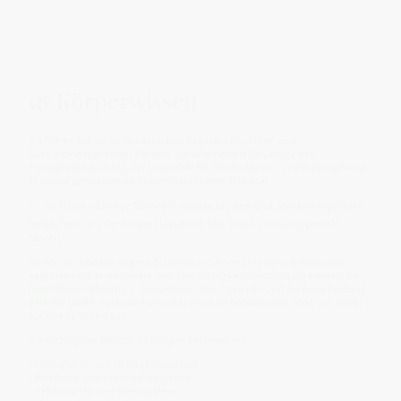
🌿 Körperwissen
Die Nieren zählen zu den zentralen Regulations-, Filter- und
Ausgleichsorganen des Körpers. Sie vereinen die Steuerung des
Flüssigkeitshaushalts, der Mineralstoffe, des Blutdrucks und die Entgiftung
zu einem gemeinsamen System der inneren Stabilität.
👉 Sie filtern nicht nur Stoffwechselreste aus dem Blut, sondern regulieren
fortlaufend, wie der Körper Flüssigkeit, Salz, Druck und Gleichgewicht
steuert.
Die Nieren arbeiten eng mit Blutkreislauf, Hormonsystem, Nebennieren,
vegetativem Nervensystem und dem Flüssigkeitshaushalt zusammen. Sie
beeinflussen Blutdruck, Säure-Basen-Gleichgewicht und die Ausscheidung
gelöster Stoffe. Auch mechanischer Druck im Gefäßsystem wirkt sich direkt
auf ihre Funktion aus.
Die wichtigsten Wechselwirkungen bestehen mit:
• Flüssigkeits- und Elektrolythaushalt
• Blutdruck- und Kreislaufregulation
• Nebennieren und Stresssystem