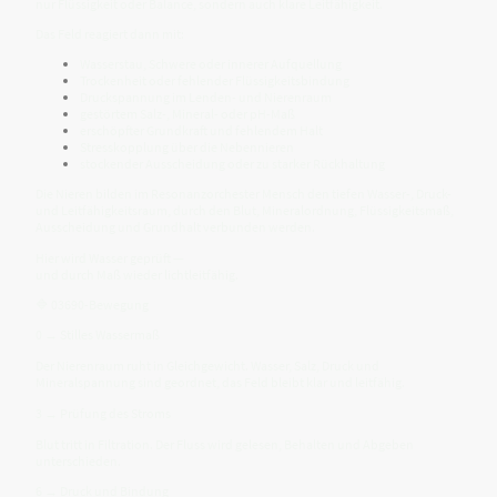
nur Flüssigkeit oder Balance, sondern auch klare Leitfähigkeit.
Das Feld reagiert dann mit:
Wasserstau, Schwere oder innerer Aufquellung
Trockenheit oder fehlender Flüssigkeitsbindung
Druckspannung im Lenden- und Nierenraum
gestörtem Salz-, Mineral- oder pH-Maß
erschöpfter Grundkraft und fehlendem Halt
Stresskopplung über die Nebennieren
stockender Ausscheidung oder zu starker Rückhaltung
Die Nieren bilden im Resonanzorchester Mensch den tiefen Wasser-, Druck-
und Leitfähigkeitsraum, durch den Blut, Mineralordnung, Flüssigkeitsmaß,
Ausscheidung und Grundhalt verbunden werden.
Hier wird Wasser geprüft —
und durch Maß wieder lichtleitfähig.
🔷 03690-Bewegung
0 → Stilles Wassermaß
Der Nierenraum ruht in Gleichgewicht. Wasser, Salz, Druck und
Mineralspannung sind geordnet, das Feld bleibt klar und leitfähig.
3 → Prüfung des Stroms
Blut tritt in Filtration. Der Fluss wird gelesen, Behalten und Abgeben
unterschieden.
6 → Druck und Bindung