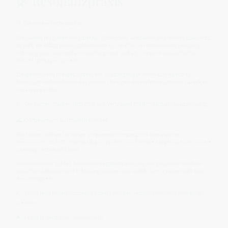
🌿 Resonanzpraxis
💧 Die innere Mitte stärken
Die Nieren reagieren sensibel auf Sicherheit, Vertrauen und innere Stabilität.
Es hilft, im Alltag bewusst Momente zu schaffen, in denen nicht Leistung,
Planung oder Kontrolle im Vordergrund stehen, sondern das einfache
Gefühl, getragen zu sein.
Einige Minuten ruhiges Sitzen, ein Spaziergang in der Natur oder das
bewusste Wahrnehmen des Körpers bringen die Aufmerksamkeit zurück in
die eigene Mitte.
👉 Die Nieren stärken sich dort, wo Vertrauen größer wird als Anspannung.
🌊 Kraftreserven achtsam behandeln
Die Nieren stehen für einen sorgsamen Umgang mit den eigenen
Ressourcen. Es hilft, regelmäßig zu prüfen, wo Energie aufgebaut und wo sie
unnötig verbraucht wird.
Ausreichender Schlaf, bewusste Regeneration und ein gesunder Wechsel
zwischen Aktivität und Erholung stärken das Gefühl von innerer Kraft und
Beständigkeit.
👉 Nicht jede Herausforderung muss aus den letzten Reserven bewältigt
werden.
🌬️ Angst in Vertrauen verwandeln