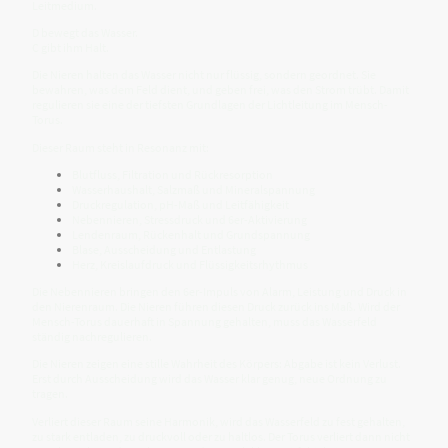
Leitmedium.
D bewegt das Wasser.
C gibt ihm Halt.
Die Nieren halten das Wasser nicht nur flüssig, sondern geordnet. Sie
bewahren, was dem Feld dient, und geben frei, was den Strom trübt. Damit
regulieren sie eine der tiefsten Grundlagen der Lichtleitung im Mensch-
Torus.
Dieser Raum steht in Resonanz mit:
Blutfluss, Filtration und Rückresorption
Wasserhaushalt, Salzmaß und Mineralspannung
Druckregulation, pH-Maß und Leitfähigkeit
Nebennieren, Stressdruck und 6er-Aktivierung
Lendenraum, Rückenhalt und Grundspannung
Blase, Ausscheidung und Entlastung
Herz, Kreislaufdruck und Flüssigkeitsrhythmus
Die Nebennieren bringen den 6er-Impuls von Alarm, Leistung und Druck in
den Nierenraum. Die Nieren führen diesen Druck zurück ins Maß. Wird der
Mensch-Torus dauerhaft in Spannung gehalten, muss das Wasserfeld
ständig nachregulieren.
Die Nieren zeigen eine stille Wahrheit des Körpers: Abgabe ist kein Verlust.
Erst durch Ausscheidung wird das Wasser klar genug, neue Ordnung zu
tragen.
Verliert dieser Raum seine Harmonik, wird das Wasserfeld zu fest gehalten,
zu stark entladen, zu druckvoll oder zu haltlos. Der Torus verliert dann nicht