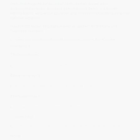
Die Nieren reagieren auf dauerhafte Unsicherheit, Sorgen oder
unterschwellige Angst. Einige ruhige Atemzüge in Bauch und Rücken
können helfen, Anspannung zu lösen und wieder mehr Kontakt zur eigenen
Stabilität zu finden.
Es geht nicht darum, Angst zu bekämpfen, sondern ihr mit Ruhe und
Präsenz zu begegnen.
👉 Vertrauen entsteht nicht durch Kontrolle, sondern durch innere
Verankerung.
❓ Reflexionsfrage 1
👉
Wo fühle ich mich im Leben wirklich getragen und sicher?
❓ Reflexionsfrage 2
👉
Welche Sorgen kosten mich mehr Energie, als sie lösen?
❓ Reflexionsfrage 3
👉
Wie gehe ich mit meinen eigenen Kraftreserven um?
✨ Innere Frage
👉
„Kann ich dem Leben vertrauen, auch wenn nicht alles vorhersehbar ist?“
🗝️ Satz