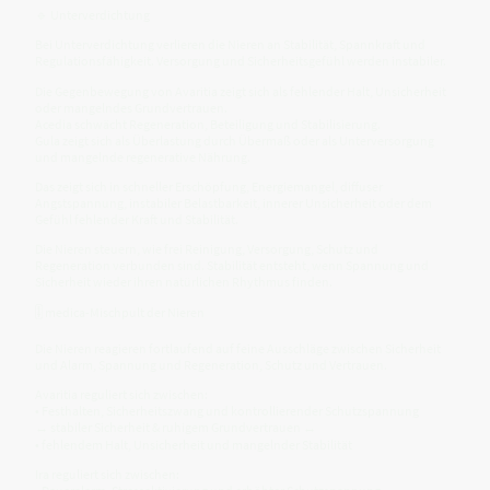
🔹 Unterverdichtung
Bei Unterverdichtung verlieren die Nieren an Stabilität, Spannkraft und
Regulationsfähigkeit. Versorgung und Sicherheitsgefühl werden instabiler.
Die Gegenbewegung von Avaritia zeigt sich als fehlender Halt, Unsicherheit
oder mangelndes Grundvertrauen.
Acedia schwächt Regeneration, Beteiligung und Stabilisierung.
Gula zeigt sich als Überlastung durch Übermaß oder als Unterversorgung
und mangelnde regenerative Nährung.
Das zeigt sich in schneller Erschöpfung, Energiemangel, diffuser
Angstspannung, instabiler Belastbarkeit, innerer Unsicherheit oder dem
Gefühl fehlender Kraft und Stabilität.
Die Nieren steuern, wie frei Reinigung, Versorgung, Schutz und
Regeneration verbunden sind. Stabilität entsteht, wenn Spannung und
Sicherheit wieder ihren natürlichen Rhythmus finden.
🎚️ medica-Mischpult der Nieren
Die Nieren reagieren fortlaufend auf feine Ausschläge zwischen Sicherheit
und Alarm, Spannung und Regeneration, Schutz und Vertrauen.
Avaritia reguliert sich zwischen:
• Festhalten, Sicherheitszwang und kontrollierender Schutzspannung
↔ stabiler Sicherheit & ruhigem Grundvertrauen ↔
• fehlendem Halt, Unsicherheit und mangelnder Stabilität
Ira reguliert sich zwischen: