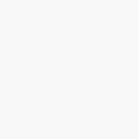
Wasser, Salz, Stresskopplung und Druck verdichten sich, Maß wird körperlich
konkret.
9 → Ausscheidung und Entlastung
Was nicht bleiben soll, verlässt den Kreislauf. Druck löst sich, das Wasserfeld
klärt sich.
0 → Rückkehr in Balance
Der Nierenraum findet zurück in stille Ordnung. Das Wasser ist geklärt, stabil
und leitfähig.
Die Nieren zeigen, wie der Mensch-Torus sein inneres Wasser prüft, Druck ins
Maß führt, Wesentliches bewahrt und Belastendes in Entlastung übergibt.