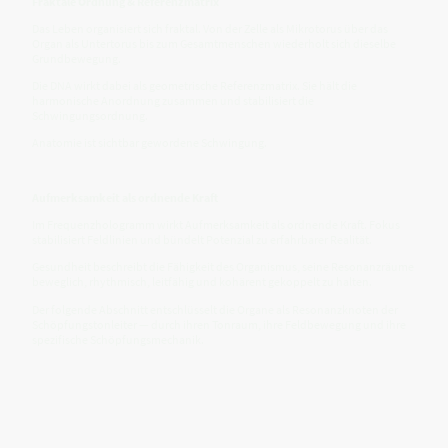
Fraktale Ordnung & Referenzmatrix
Das Leben organisiert sich fraktal. Von der Zelle als Mikrotorus über das
Organ als Untertorus bis zum Gesamtmenschen wiederholt sich dieselbe
Grundbewegung.
Die DNA wirkt dabei als geometrische Referenzmatrix. Sie hält die
harmonische Anordnung zusammen und stabilisiert die
Schwingungsordnung.
Anatomie ist sichtbar gewordene Schwingung.
Aufmerksamkeit als ordnende Kraft
Im Frequenzhologramm wirkt Aufmerksamkeit als ordnende Kraft. Fokus
stabilisiert Feldlinien und bündelt Potenzial zu erfahrbarer Realität.
Gesundheit beschreibt die Fähigkeit des Organismus, seine Resonanzräume
beweglich, rhythmisch, leitfähig und kohärent gekoppelt zu halten.
Der folgende Abschnitt entschlüsselt die Organe als Resonanzknoten der
Schöpfungstonleiter — durch ihren Tonraum, ihre Feldbewegung und ihre
spezifische Schöpfungsmechanik.