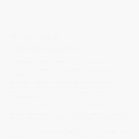
🎼 Tonraum &
Schöpfungsmechanik
D / Übergang zu C · Tiefenregler der Lichtleitfähigkeit im Wasserfeld
Wassermaß · Salzordnung · Druckruhe · Filtration · Ausscheidung ·
Leitfähigkeit
Die Nieren wirken in der Schöpfungstonleiter als tiefer Regulator des
inneren Wasserfeldes. Sie filtern nicht nur, sondern stimmen das Maß, in
dem Wasser, Salz, Mineralspannung, Druck und Ausscheidung
zusammenwirken.
Im Frequenzhologramm halten die Nieren das Wasser leitfähig.
D trägt den Hauptton: Die Nieren arbeiten mit Fluss, Blutprüfung, Filtration,
Rückresorption und Abgabe. Doch ihr Fluss ist kein freies Strömen wie beim
Blut und kein stiller Rückstrom wie bei der Lymphe – es ist geprüfter Fluss.
C klingt mit, denn Wasser braucht Salzmaß, Mineralordnung, Druckruhe und
innere Konsistenz. Erst dadurch wird aus Flüssigkeit ein geordnetes