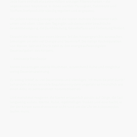
Jede Niere enthält etwa eine Million winziger Filtereinheiten – die
sogenannten Nephrone. In ihnen werden Flüssigkeit, Elektrolyte und
Stoffwechselprodukte ständig reguliert und angepasst.
Mit jedem Atemzug bewegen sich die Nieren mehrere Zentimeter nach
unten und oben. Über den Tag ergibt sich daraus eine beachtliche
Gesamtbewegung, die Durchblutung, Gewebefluss und Entlastung fördert.
Obwohl die Nieren nur einen kleinen Teil des Körpergewichts ausmachen,
benötigen sie sehr viel Energie und Sauerstoff. Die stetige Rückregulation
von Wasser, Salz und Druck zählt zu den energieaufwendigsten
Daueraufgaben des Körpers.
✨ Amüsante Randnotiz
Nieren bevorzugen stabile Rhythmen, ausreichend Ruhe und möglichst
wenig Daueranspannung.
Zu wenig Schlaf, zu viel Dauerstress und ständiges „Ich muss da jetzt durch“
behandeln dieses sensible Regulationssystem ungefähr so freundlich wie
einen Akku im permanenten Notstrombetrieb.
Und manchmal reagieren die Nieren erstaunlich positiv auf Dinge, die fast
langweilig wirken: Wärme, Ruhe, regelmäßiges Trinken und eine Nacht, in
der der Körper ausnahmsweise nicht rund um die Uhr im Actionmodus
laufen muss.