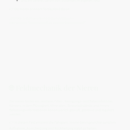
und ein tieferes Gefühl von Sicherheit im eigenen Feld
👉 Die Nieren erinnern fortlaufend daran:
„Darf das System wieder Vertrauen aufbauen —
oder lebt das Feld dauerhaft im inneren Alarmzustand?“
🌐 Feldmechanik der Nieren
Die Nieren bilden ein zentrales Filter-, Reinigungs- und Balancefeld des
Körpers, in dem Flüssigkeit, Mineralien, Stressrückstände und innere
Belastungsinformationen kontinuierlich geprüft, getrennt und reguliert
werden.
👉 In diesem Feld entsteht die Fähigkeit, innere Gleichgewichte zwischen
Aufnahme, Ausscheidung und Rückhaltung stabil zu halten.