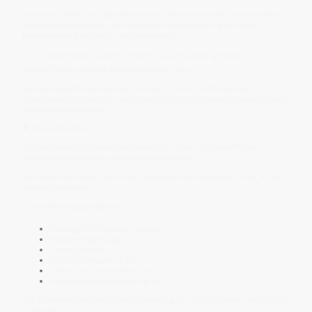
Die Nieren verbinden dabei Blutkreislauf, Wasserhaushalt, Nervensystem,
hormonelle Regulation und emotionale Grundspannung zu einem
gemeinsamen Reinigungs- und Balancefeld.
👉 Auf dieser Ebene wird entschieden, was im System gehalten,
ausgeschieden oder neu balanciert werden muss.
Das Feld reagiert besonders sensibel auf chronischen Stress, Angst,
emotionale Unsicherheit, Überforderung, Flüssigkeitsungleichgewicht und
fehlende Regeneration.
🔶 Überverdichtung
Bei Überverdichtung gerät das Nierenfeld in einen Zustand erhöhter
Rückhaltung und eingeschränkter Ausscheidung.
Das System hält mehr Spannung, Flüssigkeit oder Belastung zurück, als es
frei regulieren kann.
👉 im Feld zeigt sich das als:
Druckgefühl im unteren Rücken
Wassereinlagerungen
innere Schwere
erhöhte Stresssensibilität
Gefühl von innerer Belastung
reduzierte Entlastungsfähigkeit
Das System verliert die Fähigkeit, Belastung klar auszuscheiden und in Fluss
zu bringen.