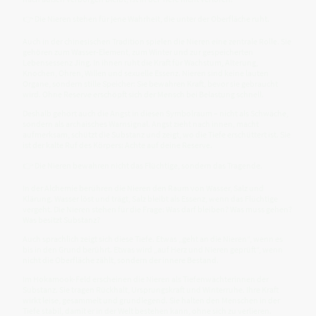
👉 Die Nieren stehen für jene Wahrheit, die unter der Oberfläche ruht.
Auch in der chinesischen Tradition spielen die Nieren eine zentrale Rolle. Sie
gehören zum Wasser-Element, zum Winter und zur gespeicherten
Lebensessenz Jing. In ihnen ruht die Kraft für Wachstum, Alterung,
Knochen, Ohren, Willen und sexuelle Essenz. Nieren sind keine lauten
Organe, sondern stille Speicher: Sie bewahren Kraft, bevor sie gebraucht
wird. Ohne Reserve erschöpft sich der Mensch bei Belastung schnell.
Deshalb gehört auch die Angst in diesen Symbolraum – nicht als Schwäche,
sondern als archaisches Warnsignal. Angst zieht nach innen, macht
aufmerksam, schützt die Substanz und zeigt, wo die Tiefe erschüttert ist. Sie
ist der kalte Ruf des Körpers: Achte auf deine Reserve.
👉 Die Nieren bewahren nicht das Flüchtige, sondern das Tragende.
In der Alchemie berühren die Nieren den Raum von Wasser, Salz und
Klärung. Wasser löst und trägt, Salz bleibt als Essenz, wenn das Flüchtige
vergeht. Die Nieren stehen für die Frage: Was darf bleiben? Was muss gehen?
Was besitzt Substanz?
Auch sprachlich zeigt sich diese Tiefe. Etwas „geht an die Nieren“, wenn es
bis in den Grund berührt. Etwas wird „auf Herz und Nieren geprüft“, wenn
nicht die Oberfläche zählt, sondern der innere Bestand.
Im Hokamook-Feld erscheinen die Nieren als Tiefenwächterinnen der
Substanz. Sie tragen Rückhalt, Ursprungskraft und Winterruhe. Ihre Kraft
wirkt leise, gesammelt und grundlegend. Sie halten den Menschen in der
Tiefe stabil, damit er in der Welt bestehen kann, ohne sich zu verlieren.