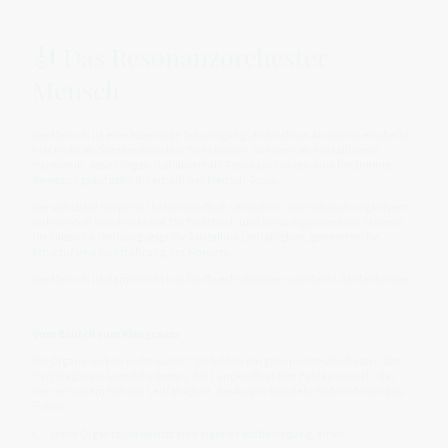
🎻 Das Resonanzorchester
Mensch
Der Mensch ist eine lebendige Schwingungsarchitektur. Anatomie erscheint
hier nicht als Summe einzelner Funktionen, sondern als kristallisierte
Harmonik. Jedes Organ stabilisiert als Resonanzknoten eine bestimmte
Bewegungsaufgabe innerhalb des Mensch-Torus.
Der sichtbare Körper ist kohlenstofflich verdichtet, aber silizisch organisiert.
Kohlenstoff beschreibt die Stoffwechsel- und Bindungsebene der Materie.
Die silizische Ordnung zeigt die kristalline Leitfähigkeit, geometrische
Struktur und Lichtführung des Körpers.
Der Mensch ist damit nicht nur Stoffwechselkörper, sondern Lichtleitkörper.
Vom Bauteil zum Klangraum
Die Organe wirken nicht isoliert. Sie bilden ein gekoppeltes Orchester: Das
Herz trägt den Grundrhythmus, die Lunge öffnet den Feldaustausch, das
Nervensystem hält die Leitfähigkeit, die Augen bündeln Wahrnehmung zu
Fokus.
👉 Jeder Organraum besitzt eine eigene Feldbewegung, einen