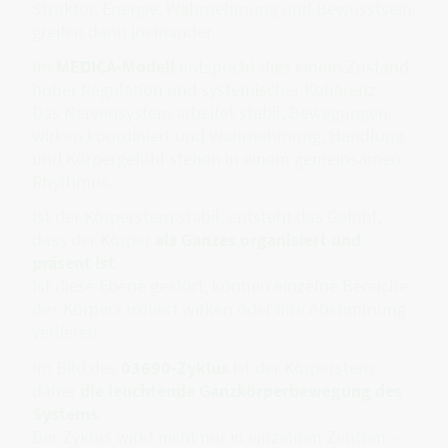
Struktur, Energie, Wahrnehmung und Bewusstsein
greifen dann ineinander.
Im
MEDICA-Modell
entspricht dies einem Zustand
hoher Regulation und systemischer Kohärenz.
Das Nervensystem arbeitet stabil, Bewegungen
wirken koordiniert und Wahrnehmung, Handlung
und Körpergefühl stehen in einem gemeinsamen
Rhythmus.
Ist der Körperstern stabil, entsteht das Gefühl,
dass der Körper
als Ganzes organisiert und
präsent ist
.
Ist diese Ebene gestört, können einzelne Bereiche
des Körpers isoliert wirken oder ihre Abstimmung
verlieren.
Im Bild des
03690-Zyklus
ist der Körperstern
daher
die leuchtende Ganzkörperbewegung des
Systems
:
Der Zyklus wirkt nicht nur in einzelnen Zentren –