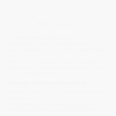
7️⃣ Praxisimpuls
Der
Körperstern
reagiert besonders auf
Bewegungen und Wahrnehmungsübungen, bei
denen der gesamte Körper gleichzeitig einbezogen
wird.
Je mehr Aufmerksamkeit sich gleichmäßig im
Körper verteilt, desto leichter entsteht das Gefühl
von Ganzkörperkohärenz.
2 Minuten – Ganzkörperwahrnehmung
Stelle dich aufrecht hin und spüre beide Füße auf
dem Boden.
Richte deine Aufmerksamkeit nacheinander auf
Füße, Beine, Becken, Bauch, Brust, Schultern,
Arme und Kopf.