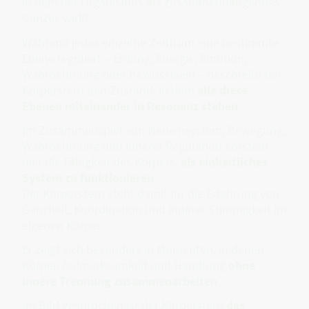
in dem der Organismus als zusammenhängendes
Ganzes wirkt.
Während jedes einzelne Zentrum eine bestimmte
Ebene reguliert – Erdung, Energie, Emotion,
Wahrnehmung oder Bewusstsein – beschreibt der
Körperstern den Zustand, in dem
alle diese
Ebenen miteinander in Resonanz stehen
.
Im Zusammenspiel von Nervensystem, Bewegung,
Wahrnehmung und innerer Regulation entsteht
hier die Fähigkeit des Körpers,
als einheitliches
System zu funktionieren
.
Der Körperstern steht damit für die Erfahrung von
Ganzheit, Koordination und innerer Stimmigkeit im
eigenen Körper.
Er zeigt sich besonders in Momenten, in denen
Körper, Aufmerksamkeit und Handlung
ohne
innere Trennung zusammenarbeiten
.
Im Bild gesprochen ist der Körperstern
das