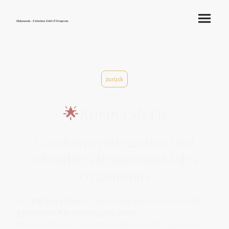
Hokamook - Zwischen Licht & Frequenz
zurück
🌟
Körperstern
Ganzkörperintegration und
lebendiges Resonanzfeld des
Organismus
Der
Körperstern
ist das Integrationszentrum der
gesamten Körperorganisation
.
Hier werden die einzelnen Ebenen des Systems –