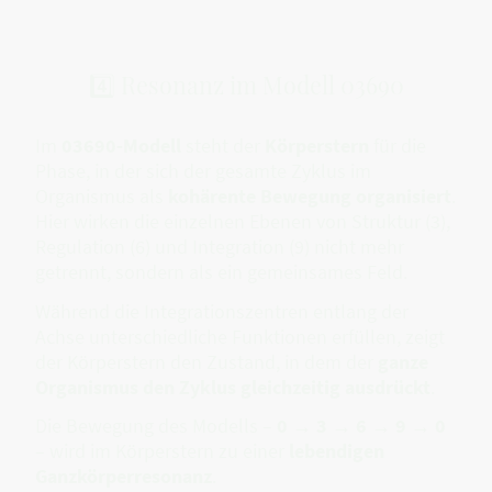
4️⃣ Resonanz im Modell 03690
Im
03690-Modell
steht der
Körperstern
für die
Phase, in der sich der gesamte Zyklus im
Organismus als
kohärente Bewegung organisiert
.
Hier wirken die einzelnen Ebenen von Struktur (3),
Regulation (6) und Integration (9) nicht mehr
getrennt, sondern als ein gemeinsames Feld.
Während die Integrationszentren entlang der
Achse unterschiedliche Funktionen erfüllen, zeigt
der Körperstern den Zustand, in dem der
ganze
Organismus den Zyklus gleichzeitig ausdrückt
.
Die Bewegung des Modells –
0 → 3 → 6 → 9 → 0
– wird im Körperstern zu einer
lebendigen
Ganzkörperresonanz
.