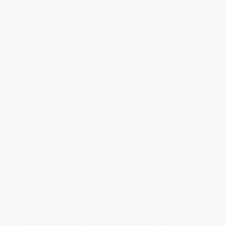
arbeitet oder ob einzelne Bereiche voneinander
getrennt reagieren.
Typische Kombinationen im Integrationssystem
sind:
Körperstern + Erdzentrum
→ Stabilität und aufrechte Körperorganisation
Körperstern + Sakralzentrum
→ fließende Bewegung und natürliche
Körperdynamik
Körperstern + Solarzentrum
→ koordinierte Handlungskraft und körperliche
Aktivität
Körperstern + Herzzentrum
→ Verbindung von Bewegung, Atmung und
Emotion
Körperstern + Kehlzentrum
→ Ausdruck durch Stimme, Haltung und