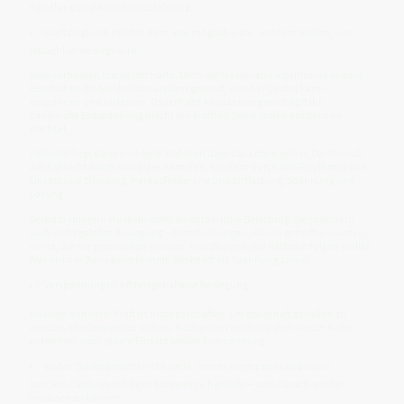
Handlung und Absicht in Erfahrung.
👉 Kraft zeigt sich nicht in dem, was möglich wäre, sondern in dem, was
tatsächlich bewegt wird.
Viele verbinden Stärke mit Härte. Doch die Muskulatur erzählt eine andere
Geschichte: Ein Muskel ist nur dann gesund, wenn er beides kann –
anspannen und loslassen. Dauerhafte Anspannung erschöpft ihn,
dauerhafte Entspannung macht ihn kraftlos. Seine Stärke entsteht im
Wechsel.
Vielleicht liegt darin eine tiefe Wahrheit über das Leben selbst. Der Mensch
wächst nicht durch ständiges Kämpfen, sondern durch den Rhythmus von
Einsatz und Erholung, Herausforderung und Entlastung, Spannung und
Lösung.
Deshalb spiegeln Muskeln mehr als körperliche Belastung. Sie speichern
auch nicht gelebte Bewegung – Entscheidungen, die nie getroffen wurden,
Worte, die nie gesprochen wurden, Handlungen, die hätten erfolgen wollen.
Was nicht in Bewegung kommt, bleibt oft als Spannung zurück.
👉 Verspannung ist oft festgehaltene Bewegung.
Muskeln erinnern: Kraft ist nicht geschaffen, um dauerhaft gehalten zu
werden, sondern um zu wirken. Nach jeder Handlung darf wieder Ruhe
entstehen, nach jedem Einsatz wieder Entspannung.
👉 Wahre Stärke besteht nicht darin, immer angespannt zu bleiben,
sondern darin, im richtigen Moment zu handeln – und danach wieder
loslassen zu können.