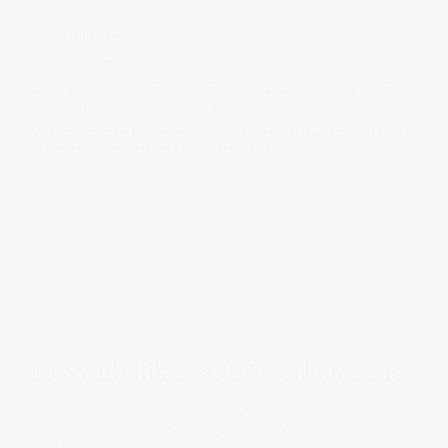
enthalten viele energieproduzierende Mitochondrien.
✨ Amüsante Randnotiz
Muskeln mögen Bewegung deutlich lieber als Daueranspannung.
Zu viel Sitzen, Daueralarm oder permanentes „Zusammenreißen“ bringen
selbst starke Muskelketten in einen Spannungsmodus.
Und oft reagiert der Körper erleichtert, wenn er merkt, dass Stabilität nicht
mit dauerhafter Anspannung gleichzusetzen ist.
📖 Symbolik & alte Überlieferung
Muskeln stehen in der alten Symbolsprache für verkörperte Kraft. Sie zeigen,
wie ein innerer Impuls zur Bewegung wird – nicht als rohe Stärke, sondern
als gezielte Handlung.