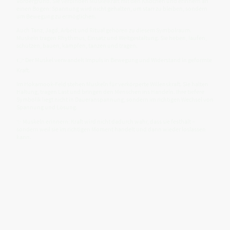
Vordergrund. Sie verbinden Muskelkraft mit den Knochen und erinnern an
einen Bogen: Spannung wird nicht gehalten, um starr zu bleiben, sondern
um Bewegung zu ermöglichen.
Auch Tanz, Jagd, Arbeit und Ritual gehören zu diesem Symbolraum.
Muskeln tragen Rhythmus, Einsatz und Weltgestaltung. Sie heben, laufen,
schützen, bauen, kämpfen, tanzen und tragen.
👉 Der Muskel verwandelt Impuls in Bewegung und Widerstand in geformte
Kraft.
Im Hokamook-Feld stehen Muskeln für verkörperte Willenskraft. Sie halten
Haltung, tragen Last und bringen den Menschen ins Handeln. Ihre tiefere
Symbolik liegt nicht in Daueranspannung, sondern im richtigen Wechsel von
Spannung und Lösung.
✨ Muskeln erinnern: Kraft wird nicht dadurch wahr, dass sie festhält –
sondern weil sie im richtigen Moment handelt und dann wieder loslassen
kann.