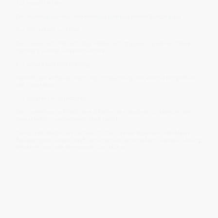
3 → Impuls tritt ein
Ein Nervensignal, Wille oder Bewegungsimpuls nimmt Richtung auf.
6 → Kontraktion und Kraft
Der Muskel verdichtet sich. Zug, Halten, Schutzspannung oder sichtbare
Handlung werden körperlich konkret.
9 → Lösung und Rückführung
Die Kraft darf abfließen. Dehnung, Entspannung und Rückführung öffnen
den Muskelraum.
0 → Rückkehr in Grundtonus
Der Muskel-Torus schließt seine Schleife. Die Handlung ist vollendet, der
Körper kehrt in weiche Bereitschaft zurück.
Die Muskeln zeigen, wie der Mensch-Torus innere Impulse in viele kleine
Bewegungstori verteilt, Kraft verdichtet und anschließend wieder in Lösung,
Weichheit und stille Bereitschaft zurückführt.