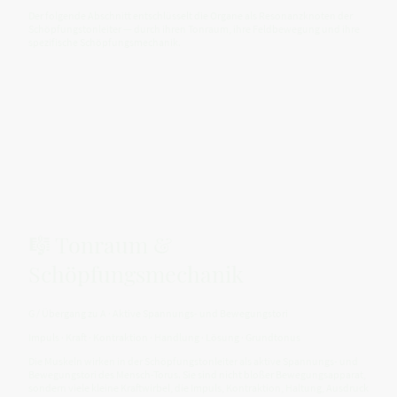
Der folgende Abschnitt entschlüsselt die Organe als Resonanzknoten der
Schöpfungstonleiter — durch ihren Tonraum, ihre Feldbewegung und ihre
spezifische Schöpfungsmechanik.
🎼 Tonraum &
Schöpfungsmechanik
G / Übergang zu A · Aktive Spannungs- und Bewegungstori
Impuls · Kraft · Kontraktion · Handlung · Lösung · Grundtonus
Die Muskeln wirken in der Schöpfungstonleiter als aktive Spannungs- und
Bewegungstori des Mensch-Torus. Sie sind nicht bloßer Bewegungsapparat,
sondern viele kleine Kraftwirbel, die Impuls, Kontraktion, Haltung, Ausdruck