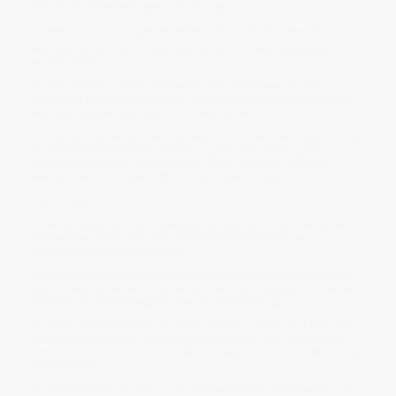
Ermüdung oder Bewegungseinschränkungen.
👉 Viele Muskelspannungen entstehen nicht nur durch körperliche
Belastung, sondern durch anhaltende Schutz- und Alarmregulation des
Nervensystems.
Muskeln arbeiten nicht nur mechanisch. Während Bewegung und
Kontraktion entstehen Botenstoffe, die Stoffwechsel, Regeneration und
Regulation im gesamten Organismus beeinflussen.
Im Hokamook-System gilt die Muskulatur nicht nur als Kraftsystem, sondern
als sensibles Resonanzfeld für Bewegung, Schutz, Anpassung und
Spannungsregulation. Sie zeigt oft früh, ob der Organismus flexibel
belastbar bleibt oder dauerhaft unter Alarmspannung steht.
🌿 Schon gewusst?
Muskeln erzeugen nicht nur Bewegung, sondern auch einen Großteil der
Körperwärme. Bereits feine Aktivität beeinflusst Durchblutung,
Stoffwechsel und Energieverbrauch.
Der Körper besitzt verschiedene Muskelfasertypen für Ausdauer, Stabilität
oder schnelle Kraftentwicklung. Welche Fasern bevorzugt genutzt werden,
verändert sich durch Bewegung, Training und Belastung.
Muskeln enthalten hochsensible Messsysteme für Spannung, Länge und
Bewegungskoordination. Diese Rezeptoren melden dem Nervensystem
permanent, wie sich der Körper im Raum bewegt und welche Stabilisierung
gerade nötig ist.
Gleichzeitig gehören Muskeln zu den stoffwechselaktivsten Geweben und