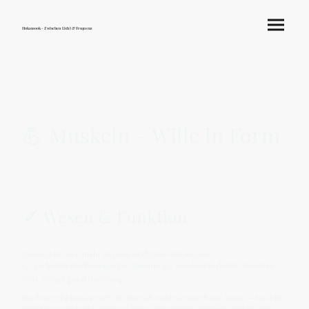
Hokamook - Zwischen Licht & Frequenz
💪 Muskeln – Wille in Form
🪶 Wesen & Funktion
Die Muskeln sind mehr als reine Kraftgeber des Körpers.
👉 Sie bilden das Bewegungs-, Spannungs- und Ausdrucksfeld zwischen
Wille, Haltung und Handlung.
Mit ihrer Hilfe bewegt sich der Mensch nicht nur durch den Raum — Muskeln
reagieren auch fortlaufend auf Stress, Emotionen, Aufmerksamkeit und