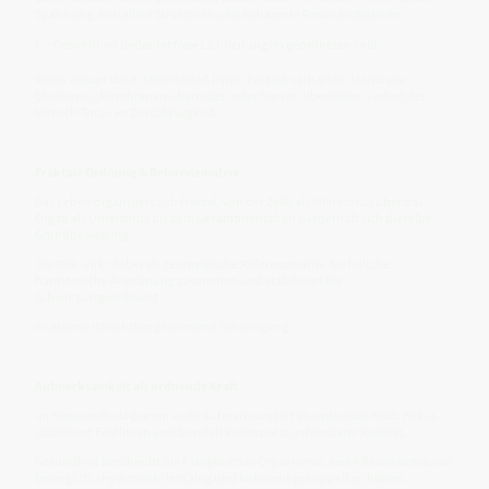
Spannung, kristalline Strukturen und kohärente Resonanzbahnen.
👉 Gesundheit bedeutet freie Lichtleitung im geordneten Feld.
Wenn Wasser staut, Mineralmaß kippt, Faszien verhärten, Meridiane
blockieren, Membranen überreizen oder Nerven überladen, verliert der
Mensch-Torus an Durchlässigkeit.
Fraktale Ordnung & Referenzmatrix
Das Leben organisiert sich fraktal. Von der Zelle als Mikrotorus über das
Organ als Untertorus bis zum Gesamtmenschen wiederholt sich dieselbe
Grundbewegung.
Die DNA wirkt dabei als geometrische Referenzmatrix. Sie hält die
harmonische Anordnung zusammen und stabilisiert die
Schwingungsordnung.
Anatomie ist sichtbar gewordene Schwingung.
Aufmerksamkeit als ordnende Kraft
Im Frequenzhologramm wirkt Aufmerksamkeit als ordnende Kraft. Fokus
stabilisiert Feldlinien und bündelt Potenzial zu erfahrbarer Realität.
Gesundheit beschreibt die Fähigkeit des Organismus, seine Resonanzräume
beweglich, rhythmisch, leitfähig und kohärent gekoppelt zu halten.