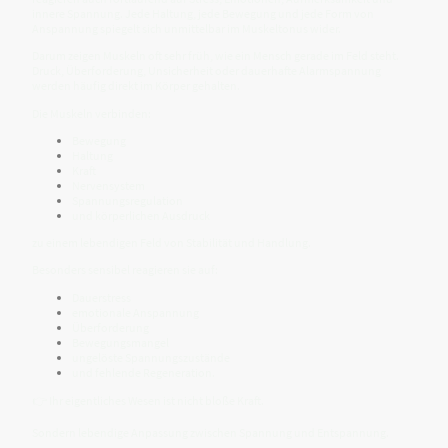
innere Spannung. Jede Haltung, jede Bewegung und jede Form von
Anspannung spiegelt sich unmittelbar im Muskeltonus wider.
Darum zeigen Muskeln oft sehr früh, wie ein Mensch gerade im Feld steht.
Druck, Überforderung, Unsicherheit oder dauerhafte Alarmspannung
werden häufig direkt im Körper gehalten.
Die Muskeln verbinden:
Bewegung
Haltung
Kraft
Nervensystem
Spannungsregulation
und körperlichen Ausdruck
zu einem lebendigen Feld von Stabilität und Handlung.
Besonders sensibel reagieren sie auf:
Dauerstress
emotionale Anspannung
Überforderung
Bewegungsmangel
ungelöste Spannungszustände
und fehlende Regeneration.
👉 Ihr eigentliches Wesen ist nicht bloße Kraft.
Sondern lebendige Anpassung zwischen Spannung und Entspannung.