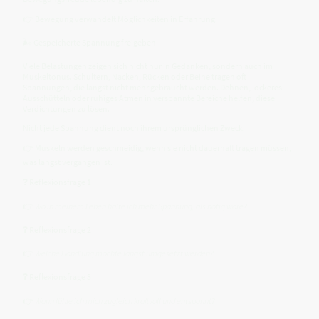
👉 Bewegung verwandelt Möglichkeiten in Erfahrung.
🌬️ Gespeicherte Spannung freigeben
Viele Belastungen zeigen sich nicht nur in Gedanken, sondern auch im
Muskeltonus. Schultern, Nacken, Rücken oder Beine tragen oft
Spannungen, die längst nicht mehr gebraucht werden. Dehnen, lockeres
Ausschütteln oder ruhiges Atmen in verspannte Bereiche helfen, diese
Verdichtungen zu lösen.
Nicht jede Spannung dient noch ihrem ursprünglichen Zweck.
👉 Muskeln werden geschmeidig, wenn sie nicht dauerhaft tragen müssen,
was längst vergangen ist.
❓ Reflexionsfrage 1
👉
Wo in meinem Leben halte ich mehr Spannung, als nötig wäre?
❓ Reflexionsfrage 2
👉
Welche Handlung möchte längst umgesetzt werden?
❓ Reflexionsfrage 3
👉
Wann fühle ich mich zugleich kraftvoll und entspannt?