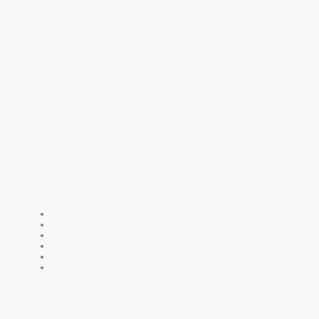
und Lösung verbinden.
Jeder Muskel ist ein eigener kleiner Torus: Er ruht, empfängt einen Impuls,
verdichtet Kraft, überträgt Bewegung und kehrt wieder in seinen
Grundtonus zurück.
Im Frequenzhologramm sind Muskeln die Handlungstori der Verkörperung.
G trägt den Hauptton: G macht den inneren Impuls handlungsfähig. Der
Muskel übersetzt Richtung in Kraft – greifen, gehen, halten, ziehen, drücken,
schützen, atmen, kauen, sprechen, aufrichten.
A ist die Rücknahme der Kraft: Muskelkraft darf nicht im Dauerzug bleiben,
sondern muss sich wieder in Weichheit, Koordination und Körperkohärenz
einbinden.
G setzt Kraft frei.
A nimmt sie zurück in Körperkohärenz.
Dieser Raum steht in Resonanz mit:
Nervensystem, Impuls und Aktivierung
Knochen, Gelenken und Hebelbewegung
Faszien, Spannungsverteilung und Formraum
Blutfluss, Versorgung und Wärmebildung
Lymphe, Rückführung und Entstauung
Atmung, Haltung und innerem Tonus
Die Faszien bilden den Spannungsraum, in dem Muskelkraft verteilt wird. Ist
dieser Raum gebunden, findet der Muskel schwerer in die 9. Kraft bleibt
dann im Gewebe stehen, statt in Lösung zurückzukehren.