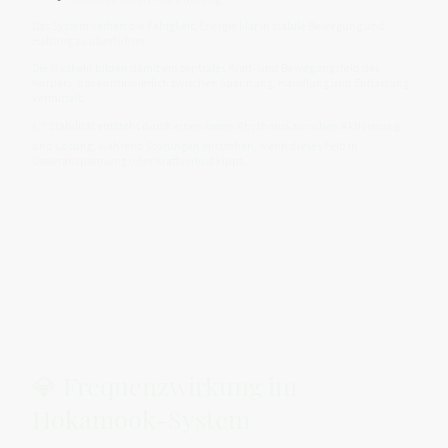
Das System verliert die Fähigkeit, Energie klar in stabile Bewegung und
Haltung zu überführen.
Die Muskeln bilden damit ein zentrales Kraft- und Bewegungsfeld des
Körpers, das kontinuierlich zwischen Spannung, Handlung und Entlastung
vermittelt.
👉 Stabilität entsteht durch einen freien Rhythmus zwischen Aktivierung
und Lösung, während Störungen entstehen, wenn dieses Feld in
Daueranspannung oder Kraftverlust kippt.
💎 Frequenzwirkung im
Hokamook-System