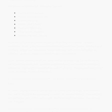
Mit ihnen verbinden sich Vorstellungen von:
Stärke und Ausdauer
Haltung und Standkraft
Arbeit und Last
Kampf und Schutz
Tanz und Rhythmus
Übung und Disziplin
Spannung und Lösung
In vielen Kulturen erscheint Muskelkraft im Bild des Helden. Herakles
verkörpert in der griechischen Überlieferung nicht nur Stärke, sondern auch
Prüfung, Arbeit und Ausdauer. Seine Kraft zeigt sich darin, Aufgaben zu
erfüllen, Lasten zu tragen und Widerstand zu bestehen.
Auch Simson steht für Kraft als Gabe und Verantwortung. Seine Stärke ist
nicht beliebig verfügbar, sondern an Verbindung und innere Ausrichtung
gebunden. Das zeigt: Muskelkraft braucht Führung. Ohne Ausrichtung kippt
sie in Übermaß, Härte oder Verlust.
👉 Muskeln zeigen nicht nur Kraft – sie zeigen, ob Kraft geführt werden
kann.
In Indien begegnet dieses Motiv bei Hanuman und im Yoga. Kraft erscheint
dort nicht als starre Anspannung, sondern als wache Präsenz. Eine Haltung
soll getragen sein, nicht verkrampft. Stärke entsteht aus Atem, Sammlung
und Hingabe.
In der chinesischen Überlieferung stehen besonders die Sehnen im