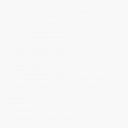
🎚️ medica-Mischpult der Muskeln
Die Muskeln reagieren fortlaufend auf feine Ausschläge zwischen Spannung
und Entlastung, Kraft und Beweglichkeit, Aktivierung und Ruhe.
Superbia reguliert sich zwischen:
• Leistungsdruck, Überanspannung und kontrollierender Kraftführung
↔ ruhiger Aufrichtung & natürlicher Kraft ↔
• Unsicherheit, fehlender Spannkraft und mangelnder Selbstführung
Avaritia reguliert sich zwischen:
• Festhalten, Verkrampfung und starrer Stabilisierung
↔ stabilem Halt & beweglicher Regulation ↔
• Instabilität, mangelnder Spannkraft und fehlender Tragfähigkeit
Ira reguliert sich zwischen:
• Überdruck, Alarmspannung und dauerhafter Schutzaktivierung
↔ klarer Schutzkraft & freier Beweglichkeit ↔
• passiver Spannung, träger Aktivierung und mangelnder Dynamik
Die regulierte Mitte entsteht dort, wo Kraft frei wirken darf, ohne sich in
Überanspannung oder Erschöpfung zu verlieren.
Die Muskeln balancieren zwischen Kraft, Schutz, Bewegung und
Regeneration.
Die Muskeln fragen:
👉 „Darf Bewegung frei aus Kraft entstehen — oder hält Spannung den
Körper dauerhaft unter Druck?“