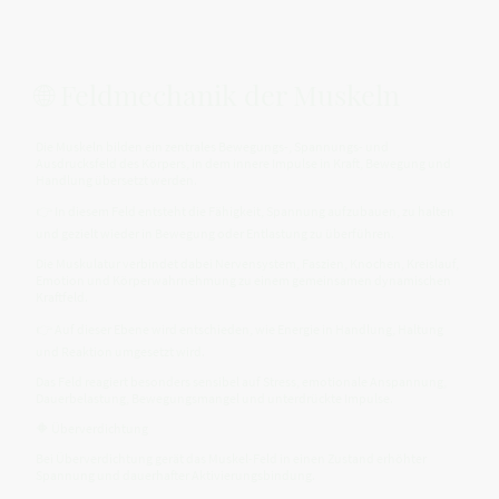
🌐 Feldmechanik der Muskeln
Die Muskeln bilden ein zentrales Bewegungs-, Spannungs- und
Ausdrucksfeld des Körpers, in dem innere Impulse in Kraft, Bewegung und
Handlung übersetzt werden.
👉 In diesem Feld entsteht die Fähigkeit, Spannung aufzubauen, zu halten
und gezielt wieder in Bewegung oder Entlastung zu überführen.
Die Muskulatur verbindet dabei Nervensystem, Faszien, Knochen, Kreislauf,
Emotion und Körperwahrnehmung zu einem gemeinsamen dynamischen
Kraftfeld.
👉 Auf dieser Ebene wird entschieden, wie Energie in Handlung, Haltung
und Reaktion umgesetzt wird.
Das Feld reagiert besonders sensibel auf Stress, emotionale Anspannung,
Dauerbelastung, Bewegungsmangel und unterdrückte Impulse.
🔶 Überverdichtung
Bei Überverdichtung gerät das Muskel-Feld in einen Zustand erhöhter
Spannung und dauerhafter Aktivierungsbindung.