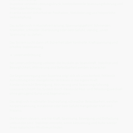
Superbia verstärkt Leistungsdruck, kontrollierende Spannungsführung und
Selbstüberforderung.
Avaritia bindet Sicherheit an Festhalten, Stabilisierung und körperliche
Verkrampfung.
Das äußert sich in Muskelverhärtung, Spannungsgefühl, Schmerzen,
Krämpfen, schneller Überlastung oder dem Gefühl, ständig „unter
Spannung“ zu stehen.
Das System sucht dann oft Sicherheit über Kontrolle, Kraftspannung und
erhöhte Stabilisierung.
🔹 Unterverdichtung
Bei Unterverdichtung verlieren die Muskeln an Spannkraft, Stabilität und
Beweglichkeit. Aktivierung und Belastbarkeit werden schwächer.
Die Gegenbewegung von Superbia zeigt sich als Unsicherheit, fehlende
Aufrichtung oder mangelndes Vertrauen in die eigene Kraft.
Acedia schwächt Beteiligung, Aktivierung und Spannungsführung.
Luxuria erschöpft das System durch dauernde Reiz- und Belastungswechsel
ohne genügend Ruhe und Regeneration.
Das zeigt sich in schneller Erschöpfung, schwacher Belastbarkeit, weicher
Körperspannung, Instabilität oder dem Gefühl mangelnder Kraft und
Präsenz.
Die Muskeln steuern, wie frei Kraft, Spannung, Bewegung und Entlastung
verbunden sind. Stabilität entsteht, wenn Aktivierung und Ruhe wieder
ihren natürlichen Rhythmus finden.