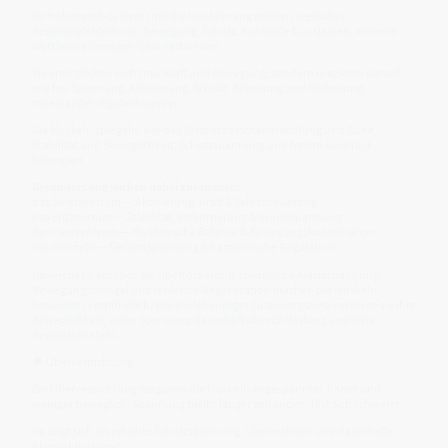
Im Hokamook-System sind die Muskeln eng mit den seelischen
Resonanzfeldern von Bewegung, Schutz, Kontrolle & Loslassen, innerem
Wert sowie Getragen-Sein verbunden.
Sie ermöglichen nicht nur Kraft und Bewegung, sondern reagieren darauf,
wie frei Spannung, Aktivierung, Schutz, Belastung und Entlastung
miteinander reguliert werden.
Die Muskeln spiegeln, wie das System zwischen Handlung und Ruhe,
Stabilität und Beweglichkeit, Schutzspannung und freiem Ausdruck
balanciert.
Besonders eng wirken dabei zusammen:
das Solarzentrum — Aktivierung, Kraft & Selbststeuerung
das Erdzentrum — Stabilität, Verkörperung & Grundspannung
das Herzzentrum — rhythmische Balance & Bewegungskoordination
das Herzfeld — Gesamtspannung & harmonische Regulation
Dauerstress, emotionale Überforderung, chronische Alarmspannung,
Bewegungsmangel und fehlende Regeneration machen die Muskeln
besonders empfindlich. Wie ein lebendiges Spannungsnetz verlieren sie ihre
Beweglichkeit, wenn Spannung dauerhaft über Entlastung und freie
Regulation steht.
🔶 Überverdichtung
Bei Überverdichtung reagieren die Muskeln angespannter, härter und
weniger beweglich. Spannung bleibt länger gebunden, löst sich schwerer.
Ira zeigt sich als erhöhte Schutzspannung, Überreaktion und dauerhafte
Alarmaktivierung.