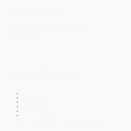
🔷 Resonanzfeld
Frequenz:
Kraft · Spannung · Bewegung · Umsetzung
Ebene:
Bewegungsfeld · Spannungsraum · körperliche Ausdrucksebene
Verbindung:
Faszien · Nervensystem · Gelenke · Haltung ·
Körperwahrnehmung
Muskeln erzeugen nicht nur Bewegung.
👉 Sie verbinden Kraft, Spannung und Handlung zu einem gemeinsamen
Resonanzraum.
Über die Muskulatur reagiert der Körper fortlaufend auf Belastung, Aktivität,
Schutzspannung und innere Haltung. Oft zeigt sich hier früh, wie viel Druck
oder Anspannung das System dauerhaft trägt.
Die Muskeln reagieren besonders sensibel auf:
Stress
Überforderung
emotionale Spannung
Bewegungsmangel
innere Anspannung
und fehlende Regeneration
Das Muskelfeld bewegt sich dabei fortlaufend zwischen Spannung und
Entspannung, Aktivität und Ruhe sowie zwischen Stabilität und