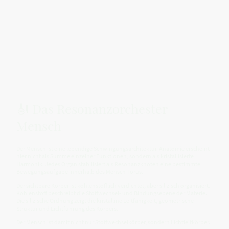
🎻 Das Resonanzorchester
Mensch
Der Mensch ist eine lebendige Schwingungsarchitektur. Anatomie erscheint
hier nicht als Summe einzelner Funktionen, sondern als kristallisierte
Harmonik. Jedes Organ stabilisiert als Resonanzknoten eine bestimmte
Bewegungsaufgabe innerhalb des Mensch-Torus.
Der sichtbare Körper ist kohlenstofflich verdichtet, aber silizisch organisiert.
Kohlenstoff beschreibt die Stoffwechsel- und Bindungsebene der Materie.
Die silizische Ordnung zeigt die kristalline Leitfähigkeit, geometrische
Struktur und Lichtführung des Körpers.
Der Mensch ist damit nicht nur Stoffwechselkörper, sondern Lichtleitkörper.