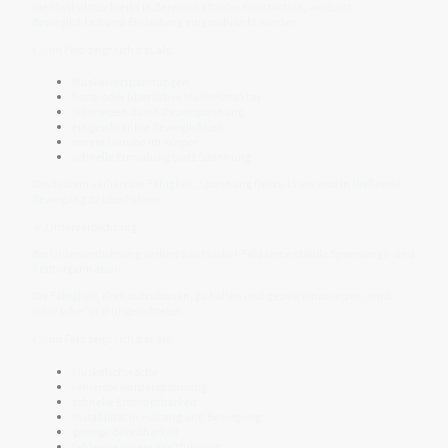
Die Muskulatur bleibt in Bereitschaft oder Kontraktion, wodurch
Beweglichkeit und Entlastung eingeschränkt werden.
👉 im Feld zeigt sich das als:
Muskelverspannungen
harte oder überaktive Muskelstruktur
Schmerzen durch Dauerspannung
eingeschränkte Beweglichkeit
innere Unruhe im Körper
schnelle Ermüdung trotz Spannung
Das System verliert die Fähigkeit, Spannung frei zu lösen und in fließende
Bewegung zu überführen.
🔹 Unterverdichtung
Bei Unterverdichtung verliert das Muskel-Feld seine stabile Spannungs- und
Kraftorganisation.
Die Fähigkeit, Kraft aufzubauen, zu halten und gezielt einzusetzen, wird
schwächer und ungerichteter.
👉 im Feld zeigt sich das als:
Muskelschwäche
fehlende Körperspannung
schnelle Erschöpfbarkeit
Instabilität in Haltung und Bewegung
geringe Belastbarkeit
fehlende innere Kraftführung