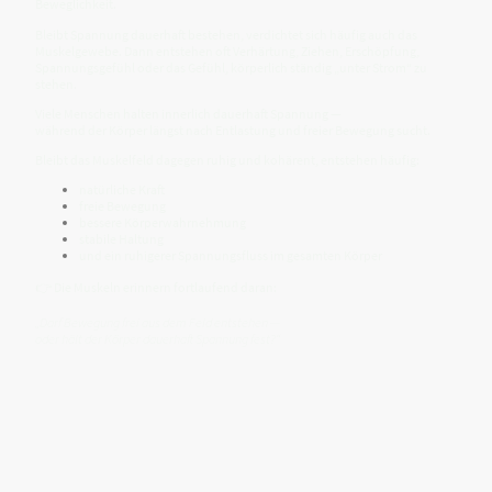
Beweglichkeit.
Bleibt Spannung dauerhaft bestehen, verdichtet sich häufig auch das
Muskelgewebe. Dann entstehen oft Verhärtung, Ziehen, Erschöpfung,
Spannungsgefühl oder das Gefühl, körperlich ständig „unter Strom“ zu
stehen.
Viele Menschen halten innerlich dauerhaft Spannung —
während der Körper längst nach Entlastung und freier Bewegung sucht.
Bleibt das Muskelfeld dagegen ruhig und kohärent, entstehen häufig:
natürliche Kraft
freie Bewegung
bessere Körperwahrnehmung
stabile Haltung
und ein ruhigerer Spannungsfluss im gesamten Körper
👉 Die Muskeln erinnern fortlaufend daran:
„Darf Bewegung frei aus dem Feld entstehen —
oder hält der Körper dauerhaft Spannung fest?“