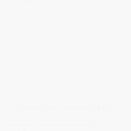
✨ Innere Frage
👉
„Nutze ich meine Kraft, um das Leben zu bewegen – oder um es
festzuhalten?“
🗝️ Satz
👉
„Ich erlaube meiner Kraft, frei zu fließen, bewusst zu handeln und nach
Erfüllung wieder loszulassen.“
✨ Essenz: Die verkörperte Kraft
Muskeln machen sichtbar, was im Inneren bereits begonnen hat. Ein
Gedanke bleibt unsichtbar, ein Wunsch bloße Möglichkeit. Erst durch
Bewegung wird daraus Wirklichkeit. Muskeln übersetzen Impuls in