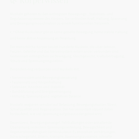
Muskeln gehören zu den wichtigsten Bewegungs-, Stabilitäts- und
Regulationssystemen des Körpers. Sie verbinden Kraft, Haltung, Spannung
und Bewegungskoordination zu einem funktionellen Netzwerk.
👉 Ohne Muskulatur gibt es keine gezielte Bewegung, keine stabile Haltung
und keine aktive Anpassung an Belastung.
Der menschliche Körper besitzt Hunderte Muskeln, die über Sehnen,
Faszien, Gelenke und das Nervensystem miteinander verbunden sind.
Gemeinsam ermöglichen sie Bewegung, Gleichgewicht, Kraftübertragung,
Schutz und Spannungsregulation.
Besonders eng verbunden sind Muskeln mit:
• Nervensystem und Bewegungssteuerung
• Fasziennetz und Körperhaltung
• Gelenken, Knochen und Stabilität
• Durchblutung und Energieversorgung
• Atmung, Spannung und vegetativer Balance
Muskeln reagieren sensibel auf Belastung, Bewegungsmuster, Stress,
Schlafqualität und Regeneration. Das Nervensystem steuert dabei
fortlaufend, wie viel Spannung aufgebaut oder gelöst wird.
Dauerstress, Bewegungsmangel, Fehlhaltungen oder anhaltende
Überlastung verändern Spannungsverteilung, Beweglichkeit und
Regenerationsfähigkeit der Muskulatur. Es entstehen Verhärtungen,
Schwächegefühl, Zittern, Krämpfe, Spannungszustände, schnelle