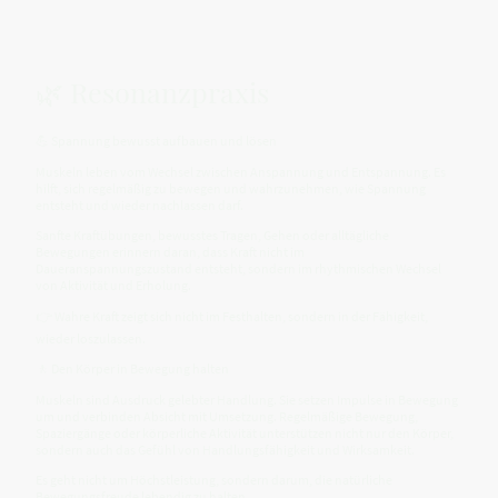
🌿 Resonanzpraxis
💪 Spannung bewusst aufbauen und lösen
Muskeln leben vom Wechsel zwischen Anspannung und Entspannung. Es
hilft, sich regelmäßig zu bewegen und wahrzunehmen, wie Spannung
entsteht und wieder nachlassen darf.
Sanfte Kraftübungen, bewusstes Tragen, Gehen oder alltägliche
Bewegungen erinnern daran, dass Kraft nicht im
Daueranspannungszustand entsteht, sondern im rhythmischen Wechsel
von Aktivität und Erholung.
👉 Wahre Kraft zeigt sich nicht im Festhalten, sondern in der Fähigkeit,
wieder loszulassen.
🚶 Den Körper in Bewegung halten
Muskeln sind Ausdruck gelebter Handlung. Sie setzen Impulse in Bewegung
um und verbinden Absicht mit Umsetzung. Regelmäßige Bewegung,
Spaziergänge oder körperliche Aktivität unterstützen nicht nur den Körper,
sondern auch das Gefühl von Handlungsfähigkeit und Wirksamkeit.
Es geht nicht um Höchstleistung, sondern darum, die natürliche
Bewegungsfreude lebendig zu halten.