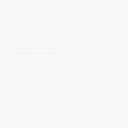
Nicht dauerhafte Anspannung —
sondern die Fähigkeit, Kraft flexibel aufzubauen und wieder loszulassen.
Verliert das Feld seine Ruhe, zeigen sich häufig Verhärtung, Verspannung,
Schwächegefühl, Zittern oder das Gefühl, ständig „unter Spannung“ zu
stehen.
Bleibt das Feld dagegen ruhig und kohärent, entstehen häufig mehr
Beweglichkeit, stabile Kraft, natürliche Körperspannung und ein ruhigeres
Gefühl innerer Präsenz.
Die Muskeln erinnern uns daran:
👉 Wahre Stärke entsteht oft nicht durch dauerhafte Härte —
sondern durch die Fähigkeit, Spannung und Entlastung in Balance zu
halten.
🌿 Körperwissen