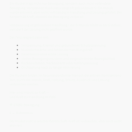
Ein Muskel trägt nicht nur Bewegung, sondern auch nicht vollendete
Bewegung. Verspannte Muskulatur zeigt oft gebundenes G: Ein Impuls
wurde aktiviert, aber nicht vollständig in Handlung und Lösung geführt. Der
Körper hält Kraft, obwohl die Bewegung vorbei ist.
Verspannung ist gebundene Handlung – ein G-Impuls bleibt in der 6 stehen,
weil die 9 der Lösung nicht geöffnet wurde.
Das Feld reagiert dann mit:
Verspannung, Krampf und gebundener Schutzspannung
Muskelschwäche und fehlender Handlungskraft
Dauertonus ohne echte Lösung
steifen Bewegungsmustern und eingeschränkter Beweglichkeit
Rückenschmerz, Nackenhärte oder Kieferspannung
Erschöpfung nach zu langer Aktivierung
Die Muskeln bilden im Resonanzorchester Mensch die aktiven Kontraktions-
Tori, durch die Impuls, Kraft, Haltung, Schutz, Ausdruck und Lösung
verbunden werden.
Hier wird Impuls zu Kraft —
und Kraft zur Handlung im Feld.
🔷 03690-Bewegung
0 → Ruhetonus
Der Muskel ruht in weicher Bereitschaft. Kraft ist vorhanden, aber noch nicht
aktiviert.