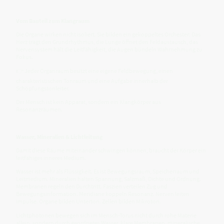
Vom Bauteil zum Klangraum
Die Organe wirken nicht isoliert. Sie bilden ein gekoppeltes Orchester: Das
Herz trägt den Grundrhythmus, die Lunge öffnet den Feldaustausch, das
Nervensystem hält die Leitfähigkeit, die Augen bündeln Wahrnehmung zu
Fokus.
👉 Jeder Organraum besitzt eine eigene Feldbewegung, einen
charakteristischen Tonraum und eine Aufgabe innerhalb der
Schöpfungstonleiter.
Der Mensch ist kein Apparat, sondern ein Klangkörper aus
Resonanzräumen.
Wasser, Mineralien & Lichtleitung
Damit diese Räume miteinander schwingen können, braucht der Körper ein
leitfähiges inneres Medium.
Wasser ist mehr als Flüssigkeit. Es ist Bewegungsraum, Speicherraum und
Leitmedium. Mineralien halten Spannung, Salzmaß, Dichte und Ordnung.
Membranen regeln den Durchtritt. Faszien verteilen Zug und
Bewegungsinformation. Meridiane koppeln Resonanz. Nerven leiten
Impulse. Organe bilden Untertori. Zellen bilden Mikrotori.
Lichtphotonen bewegen sich im Mensch-Torus nicht durch rohe Materie
allein, sondern durch geordnetes Wasser, klare Membranen, mineralische