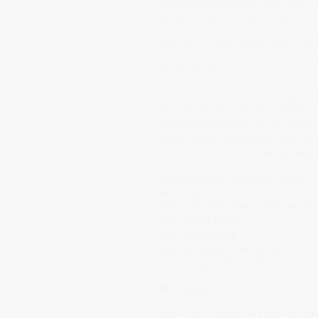
So trägt er das Muster der Erde in
Vergehen als Teil des Werdens.
„Wie der Hirsch lechzt nach fris
so schreit meine Seele, Gott, zu di
(Psalm 42,2)
Der Hirsch ist der Herzschlag der 
das königliche Tier des Friedens.
Seine Augen tragen die Erinneru
seine Hörner empfangen die Sign
Er ist Wächter der Schwelle zwisc
Wenn er durch den Wald zieht,
wird alles still.
Denn sein Kommen bedeutet Geg
Er erinnert an das,
was nicht gejagt,
sondern geehrt werden will –
das heilige Leben selbst.
🌀 Frequenzsicht
Der Hirsch verkörpert die Freque