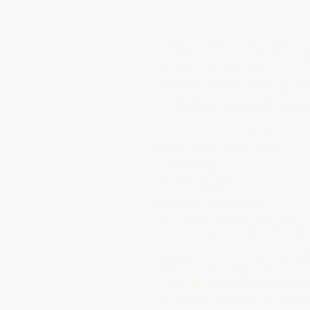
Er tritt aus dem Morgennebel,
als trüge er den Atem der Erde se
Seine Schritte sind leise,
doch jeder Abdruck ist wie ein H
Der Hirsch ist nicht nur ein Tier –
er ist Bewegung gewordene Würd
In ihm vereint sich Stärke und Sa
Wachsamkeit und Vertrauen.
Er sieht weit,
doch kämpft nicht.
Er spürt Gefahr,
doch flieht nicht kopflos.
Sein Wesen ist bewusste Präsenz
ein Gehen im Einklang mit der Wel
Das Geweih, das sich Jahr für Jah
ist Symbol des ewigen Lebens.
Es wächst, stirbt und wächst aufs
ein Kreislauf aus Opfer und Wied