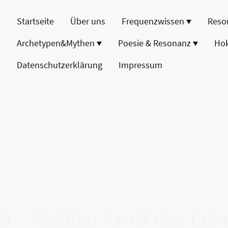
Startseite
Über uns
Frequenzwissen
Reso
Archetypen&Mythen
Poesie & Resonanz
Ho
Datenschutzerklärung
Impressum
h – Heilige Kraft des Leb