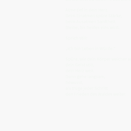
Atme tief in dein Herz.
Beim Einatmen spüre Stärke,
beim Ausatmen Sanftheit.
Bleibe, bis beides eins wird.
Sprich still:
„Ich bin Leben in Würde.“
Spüre, wie dein Körper weicher w
dein Geist still,
dein Herz weit.
Dann gehe langsam,
bewusst,
als trüge jeder Schritt
den Frieden des Waldes weiter.