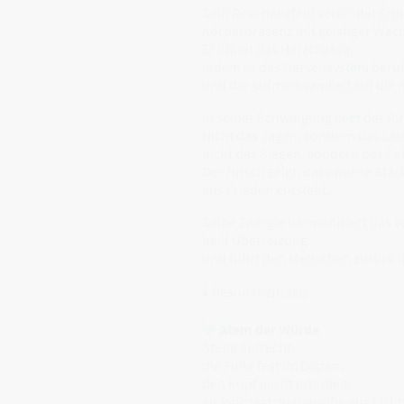
Sein Resonanzfeld verbindet Erdu
Körperpräsenz mit geistiger Wach
Er öffnet das Herzchakra,
indem er das Nervensystem beru
und die Aufmerksamkeit auf die n
In seiner Schwingung liegt der Ru
Nicht das Jagen, sondern das La
nicht das Siegen, sondern das Se
Der Hirsch zeigt, dass wahre Stär
aus Frieden entsteht.
Seine Energie harmonisiert das v
heilt Überreizung
und führt den Menschen zurück i
🕯 Resonanzpraxis
🦌
Atem der Würde
Stehe aufrecht,
die Füße fest im Boden,
den Kopf leicht erhoben,
als würdest du Geweihe aus Licht