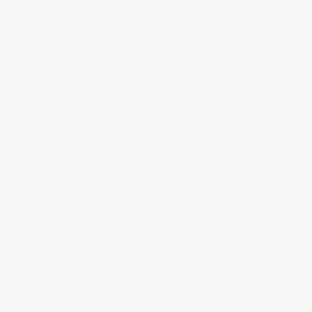
 sich:
chem Wasser,
r.“
Wildnis,
ng an Unschuld,
ale des Himmels.
hen Natur und Geist.
enwart.
nz der Herzkraft in Bewegung.