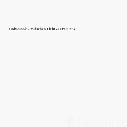
Hokamook - Zwischen Licht & Frequenz
🌍 Der Hirsc