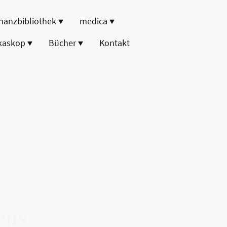
nanzbibliothek
medica
kaskop
Bücher
Kontakt
ens