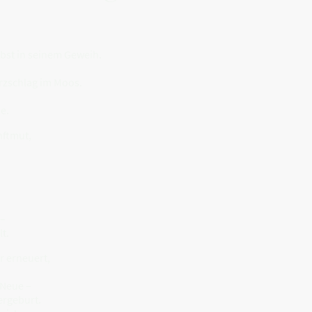
lbst in seinem Geweih.
erzschlag im Moos.
e.
nftmut,
 –
t.
r erneuert,
 Neue –
ergeburt.