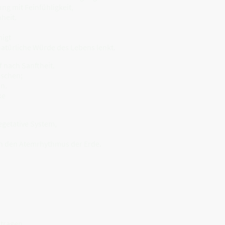
ng mit Feinfühligkeit,
heit.
higt
atürliche Würde des Lebens lenkt.
f nach Sanftheit.
uschen;
in.
ke
egetative System,
n den Atemrhythmus der Erde.
 tragen.