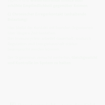
Typisch sind
wiederkehrende Infekte oder
erhöhte Empfindlichkeit gegenüber Keimen
.
C) Chronischer Erregerkontakt (anhaltende
Belastung)
Hier bleibt der Kontakt mit fremden Organismen
über längere Zeit bestehen.
Das Immunsystem arbeitet dauerhaft, wodurch
Regulation und Energiehaushalt stärker
beansprucht werden können.
Der Organismus versucht weiterhin,
Gleichgewicht
und Kontrolle im System zu halten
.
6️⃣ Resonanzsicht – was das Feld