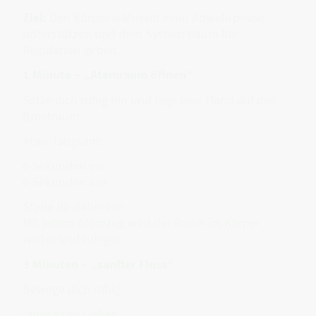
Ziel:
Den Körper während einer Abwehrphase
unterstützen und dem System Raum für
Regulation geben.
1 Minute – „Atemraum öffnen“
Setze dich ruhig hin und lege eine Hand auf den
Brustraum.
Atme langsam:
6 Sekunden ein
6 Sekunden aus
Stelle dir dabei vor:
Mit jedem Atemzug wird der Raum im Körper
weiter und ruhiger.
3 Minuten – „sanfter Fluss“
Bewege dich ruhig:
langsames Gehen