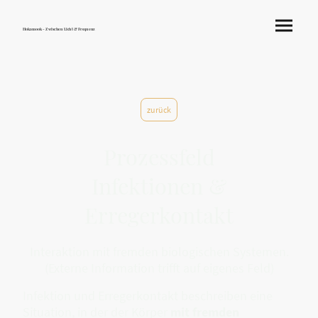
Hokamook - Zwischen Licht & Frequenz
zurück
Prozessfeld
Infektionen &
Erregerkontakt
Interaktion mit fremden biologischen Systemen.
(Externe Information trifft auf eigenes Feld)
Infektion und Erregerkontakt beschreiben eine
Situation, in der der Körper
mit fremden