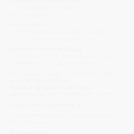
IInfektion + Rhythmusstörung
→ Schlaf- und Erholungsrhythmen geraten aus
dem Gleichgewicht
Infektion + Stau
→ Abtransport von Stoffwechselprodukten oder
Abwehrreaktionen verlangsamt sich
Infektion + Toxische Belastung
→ Das System ist bereits belastet und reagiert
empfindlicher auf zusätzliche Einflüsse
Diese Zusammenhänge zeigen, dass Infektion
meist
Teil eines größeren
Regulationsgeschehens im Körper
ist, an dem
mehrere Ebenen gleichzeitig beteiligt sein können.
Weiterführende Verbindungen
Für ein tieferes Verständnis können ergänzend
betrachtet werden:
Körperalphabet