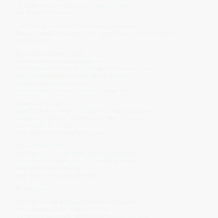
Sie ist der feine Strom zwischen Seele und Welt,
die Trägerin der Reinheit.
„Und er zeigte mir einen Strom lebendigen Wassers,
klar wie Kristall, der ausgeht vom Thron Gottes und des Lammes.“
(Offenbarung 22,1)
Die Undine trägt kein Gesicht,
doch jedes klare Wasser spiegelt ihres.
Manchmal erscheint sie als flüchtige Silhouette im Nebel,
manchmal als Bewegung im Auge des Sturms.
Doch immer ist sie eine Brücke:
zwischen dem Sichtbaren und dem, was wahr ist.
Ihr Wesen ist Hingabe.
Nicht als Opfer, sondern als Zustand völliger Transparenz.
Sie hält nichts zurück, sie fließt durch alles hindurch.
Und wer sich ihr hingibt,
wird selbst durchsichtig für das Licht.
Die Undine erinnert uns,
dass Reinheit nicht Abwesenheit von Schatten ist,
sondern die Fähigkeit, ihn durchfließen zu lassen.
Denn Wasser bleibt Wasser –
auch wenn es Dunkelheit berührt.
🌀 Frequenzsicht
Die Undine ist der
geistige Archetyp des Wassers
–
reines Bewusstsein in fließender Form.
Sie steht für Reinigung, aber nicht im moralischen Sinn,