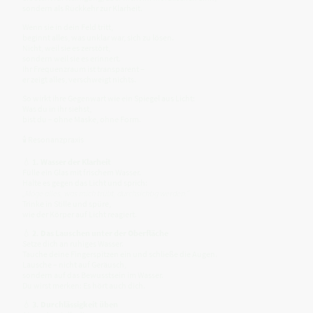
sondern als Rückkehr zur Klarheit.
Wenn sie in dein Feld tritt,
beginnt alles, was unklar war, sich zu lösen.
Nicht, weil sie es zerstört,
sondern weil sie es erinnert.
Ihr Frequenzraum ist transparent –
er zeigt alles, verschweigt nichts.
So wirkt ihre Gegenwart wie ein Spiegel aus Licht:
Was du in ihr siehst,
bist du – ohne Maske, ohne Form.
🕯 Resonanzpraxis
💧
1. Wasser der Klarheit
Fülle ein Glas mit frischem Wasser.
Halte es gegen das Licht und sprich:
„Möge alles, was mich trübt, durchsichtig werden.“
Trinke in Stille und spüre,
wie der Körper auf Licht reagiert.
💧
2. Das Lauschen unter der Oberfläche
Setze dich an ruhiges Wasser.
Tauche deine Fingerspitzen ein und schließe die Augen.
Lausche – nicht auf Geräusch,
sondern auf das Bewusstsein im Wasser.
Du wirst merken: Es hört auch dich.
💧
3. Durchlässigkeit üben