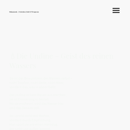
Hokamook - Zwischen Licht & Frequenz
💧Die Undine – Geist des reinen
Wassers
Sie ist das Bewusstsein des Wassers selbst –
nicht Tropfen, nicht Welle, nicht Meer,
sondern das, was in allem fließt.
Die Undine ist kein Wesen aus Märchen,
sie ist Erinnerung in Gestalt.
Wo sie erscheint, wird das Wasser klar,
und das Denken still.
Sie spricht nicht mit Worten,
sondern durch Empfindung.
Man spürt sie wie einen Atemzug,
der nicht von außen kommt.