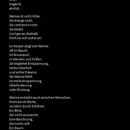
tragend,
ehrlich.
Wärme ist nicht Hitze.
Sie drängt nicht.
Sie verbrennt nicht.
Sie bleibt.
Und genau deshalb
fühlt sie sich sicher an.
Im Körper zeigt sich Wärme
oft im Bauch,
im Brustraum,
in Händen und Füßen.
Sie begleitet Entspannung,
Verbundenheit
und echte Präsenz.
Wo Wärme fehlt,
ist meist Anspannung,
Überforderung
oder Rückzug.
Wärme entsteht auch zwischen Menschen.
Nicht durch Worte,
sondern durch Echtheit.
Ein Blick,
der nicht ausweicht.
Eine Berührung,
die nichts will.
Ein Raum,