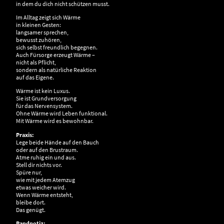
in dem du dich nicht schützen musst.
Im Alltag zeigt sich Wärme
in kleinen Gesten:
langsamer sprechen,
bewusst zuhören,
sich selbst freundlich begegnen.
Auch Fürsorge erzeugt Wärme –
nicht als Pflicht,
sondern als natürliche Reaktion
auf das Eigene.
Wärme ist kein Luxus.
Sie ist Grundversorgung
für das Nervensystem.
Ohne Wärme wird Leben funktional.
Mit Wärme wird es bewohnbar.
Praxis:
Lege beide Hände auf den Bauch
oder auf den Brustraum.
Atme ruhig ein und aus.
Stell dir nichts vor.
Spüre nur,
wie mit jedem Atemzug
etwas weicher wird.
Wenn Wärme entsteht,
bleibe dort.
Das genügt.
Randnotiz: