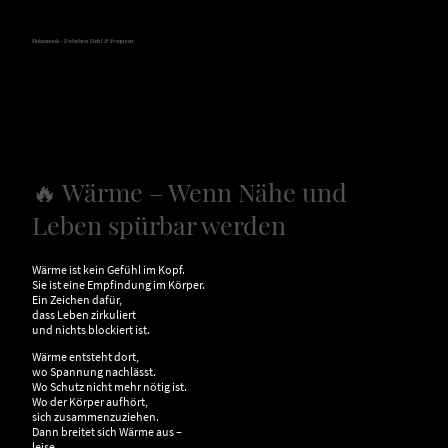
Hokamook - Zwischen Licht & Frequenz
🔥 Wärme – Wenn Nähe und
Leben spürbar werden
Wärme ist kein Gefühl im Kopf.
Sie ist eine Empfindung im Körper.
Ein Zeichen dafür,
dass Leben zirkuliert
und nichts blockiert ist.
Wärme entsteht dort,
wo Spannung nachlässt.
Wo Schutz nicht mehr nötig ist.
Wo der Körper aufhört,
sich zusammenzuziehen.
Dann breitet sich Wärme aus –
leise,